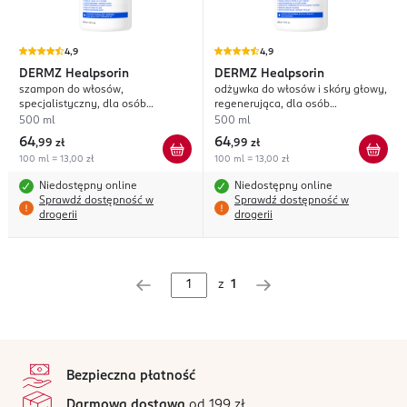
4,9
4,9
DERMZ
Healpsorin
DERMZ
Healpsorin
szampon do włosów,
odżywka do włosów i skóry głowy,
specjalistyczny, dla osób
regenerująca, dla osób
zmagających się z łuszczycą,
zmagających się z łuszczycą,
500 ml
500 ml
łupieżem i AZS
łupieżem i AZS
64
64
,
99 zł
,
99 zł
100 ml = 13,00 zł
100 ml = 13,00 zł
Niedostępny online
Niedostępny online
Sprawdź dostępność w
Sprawdź dostępność w
drogerii
drogerii
z
1
stopka
Bezpieczna płatność
Darmowa dostawa
od 199 zł