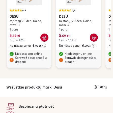
4,9
4,6
DESU
DESU
DE
rajstopy 20 den, Daino,
rajstopy, 20 den, Daino,
raj
rozm. 3
rozm. 4
roz
1 para
1 para
1 p
5
5
5
,
69 zł
,
69 zł
,
6
1 szt. = 5,69 zł
1 szt. = 5,69 zł
1 sz
Najniższa cena:
6
Najniższa cena:
6
Naj
,99
zł
,99
zł
Niedostępny online
Niedostępny online
Sprawdź dostępność w
Sprawdź dostępność w
drogerii
drogerii
Wszystkie produkty marki Desu
Filtry
stopka
Bezpieczna płatność