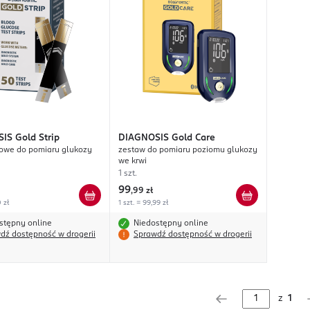
SIS
Gold Strip
DIAGNOSIS
Gold Care
towe do pomiaru glukozy
zestaw do pomiaru poziomu glukozy
we krwi
1 szt.
99
,
99 zł
0 zł
1 szt. = 99,99 zł
stępny online
Niedostępny online
dź dostępność w drogerii
Sprawdź dostępność w drogerii
z
1