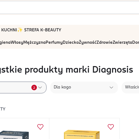
 W KUCHNI
✨ STREFA K-BEAUTY
igiena
Włosy
Mężczyzna
Perfumy
Dziecko
Żywność
Zdrowie
Zwierzęta
Dom
stkie produkty marki Diagnosis
Dla kogo
Właści
2
TY