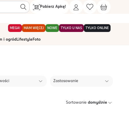
Pobierz Apkę!
MEGA!
MAM WIĘCEJ
NOWE
TYLKO U NAS
TYLKO ONLINE
 i ogród
Lifestyle
Foto
wości
Zastosowanie
Sortowanie
domyślnie