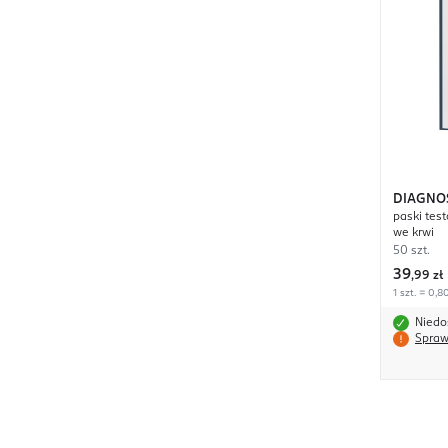
DIAGNO
paski tes
we krwi
50 szt.
39
,
99 zł
1 szt. = 0,8
Niedo
Spraw