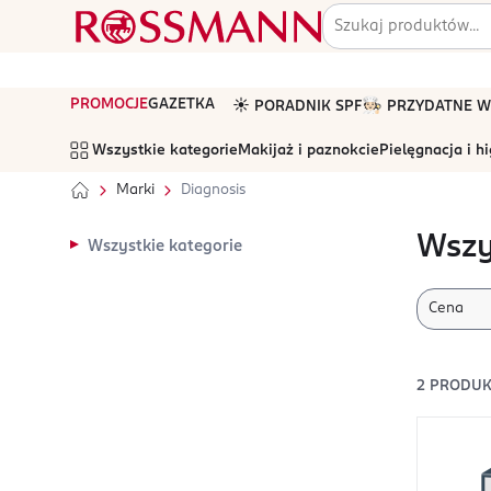
PROMOCJE
GAZETKA
☀️ PORADNIK SPF
🧑🏻‍🍳 PRZYDATNE
Wszystkie kategorie
Makijaż i paznokcie
Pielęgnacja i h
Marki
Diagnosis
Wszy
Wszystkie kategorie
Cena
2
PRODUK