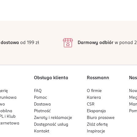
 dostawa
od 199 zł
Darmowy odbiór
w ponad 2
Obsługa klienta
Rossmann
Nas
erię
FAQ
O firmie
No
arunkowa
Pomoc
Kariera
Me
owo
Dostawa
CSR
Mam
mobilna
Płatność
Ekspansja
Pom
L i Klub
Zwroty i reklamacje
Biuro prasowe
nternetowa
Dostępność usług
Złóż ofertę
Kontakt
Inspiracje