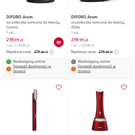
DIFORO
Arum
DIFORO
Arum
szczoteczka soniczna do twarzy,
szczoteczka soniczna do twarzy,
Czarna
Złota
1 szt.
1 szt.
219
219
,
99 zł
,
99 zł
1 szt. = 219,99 zł
1 szt. = 219,99 zł
Najniższa cena:
279
Najniższa cena:
279
,99
zł
,99
zł
Niedostępny online
Niedostępny online
Sprawdź dostępność w
Sprawdź dostępność w
drogerii
drogerii