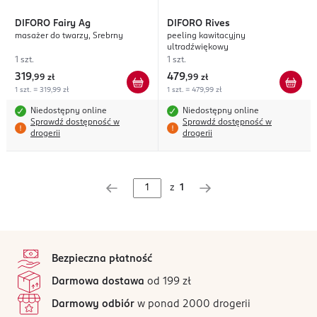
DIFORO
Fairy Ag
DIFORO
Rives
masażer do twarzy, Srebrny
peeling kawitacyjny
ultradźwiękowy
1 szt.
1 szt.
319
479
,
99 zł
,
99 zł
1 szt. = 319,99 zł
1 szt. = 479,99 zł
Niedostępny online
Niedostępny online
Sprawdź dostępność w
Sprawdź dostępność w
drogerii
drogerii
z
1
stopka
Bezpieczna płatność
Darmowa dostawa
od 199 zł
Darmowy odbiór
w ponad 2000 drogerii