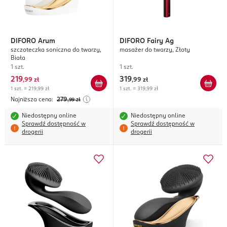
DIFORO
Arum
DIFORO
Fairy Ag
szczoteczka soniczna do twarzy,
masażer do twarzy, Złoty
Biała
1 szt.
1 szt.
219
319
,
99 zł
,
99 zł
1 szt. = 219,99 zł
1 szt. = 319,99 zł
Najniższa cena:
279
,99
zł
Niedostępny online
Niedostępny online
Sprawdź dostępność w
Sprawdź dostępność w
drogerii
drogerii