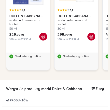
4,2
3,7
DOLCE & GABBANA
DOLCE & GABBANA
DO
woda perfumowana dla
woda perfumowana dla
wo
Light Blue Intense
Devotion
kobiet
kobiet
mę
50 ml
30 ml
15
329
299
41
,
99 zł
,
99 zł
100 ml = 659,98 zł
100 ml = 999,97 zł
100
Niedostępny online
Niedostępny online
Wszystkie produkty marki Dolce & Gabbana
Filtry
41
PRODUKTÓW