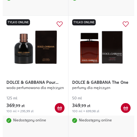
TYLKO ONLINE
TYLKO ONLINE
DOLCE & GABBANA
Pour
DOLCE & GABBANA
The One
woda perfumowana dla mężczyzn
perfumy dla mężczyzn
Homme Intenso
125 ml
50 ml
369
349
,
99 zł
,
99 zł
100 ml = 295,99 zł
100 ml = 699,98 zł
Niedostępny online
Niedostępny online