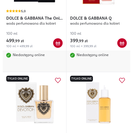
5,0
DOLCE & GABBANA
The Only
DOLCE & GABBANA
Q
woda perfumowana dla kobiet
woda perfumowana dla kobiet
One Intense
100 ml
100 ml
499
399
,
99 zł
,
99 zł
100 ml = 499,99 zł
100 ml = 399,99 zł
Niedostępny online
Niedostępny online
TYLKO ONLINE
TYLKO ONLINE