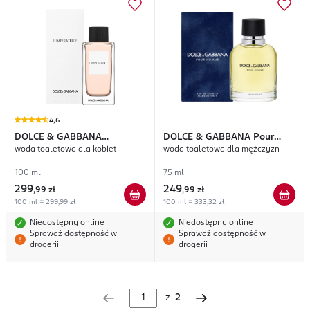
4,6
DOLCE & GABBANA
DOLCE & GABBANA
Pour
woda toaletowa dla kobiet
woda toaletowa dla mężczyzn
L'Imperatrice
Homme
100 ml
75 ml
299
249
,
99 zł
,
99 zł
100 ml = 299,99 zł
100 ml = 333,32 zł
Niedostępny online
Niedostępny online
Sprawdź dostępność w
Sprawdź dostępność w
drogerii
drogerii
z
2