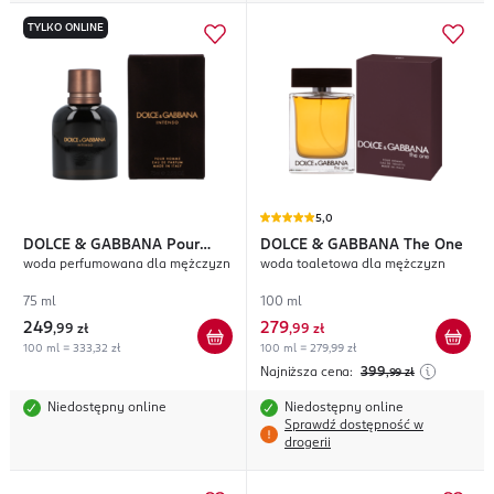
TYLKO ONLINE
5,0
DOLCE & GABBANA
Pour
DOLCE & GABBANA
The One
woda perfumowana dla mężczyzn
woda toaletowa dla mężczyzn
Homme Intenso
75 ml
100 ml
249
279
,
99 zł
,
99 zł
100 ml = 333,32 zł
100 ml = 279,99 zł
Najniższa cena:
399
,99
zł
Niedostępny online
Niedostępny online
Sprawdź dostępność w
drogerii