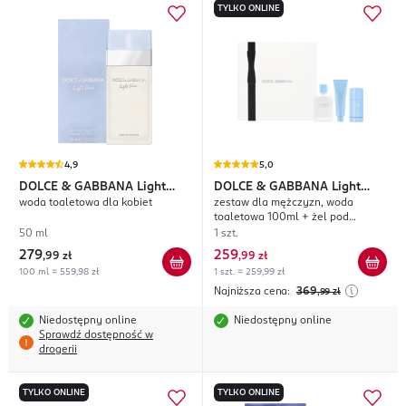
TYLKO ONLINE
4,9
5,0
DOLCE & GABBANA
Light
DOLCE & GABBANA
Light
woda toaletowa dla kobiet
zestaw dla mężczyzn, woda
Blue
Blue
toaletowa 100ml + żel pod
prysznic 50ml + dezodorant w
50 ml
1 szt.
sztyfcie 75ml
279
259
,
99 zł
,
99 zł
100 ml = 559,98 zł
1 szt. = 259,99 zł
Najniższa cena:
369
,99
zł
Niedostępny online
Niedostępny online
Sprawdź dostępność w
drogerii
TYLKO ONLINE
TYLKO ONLINE