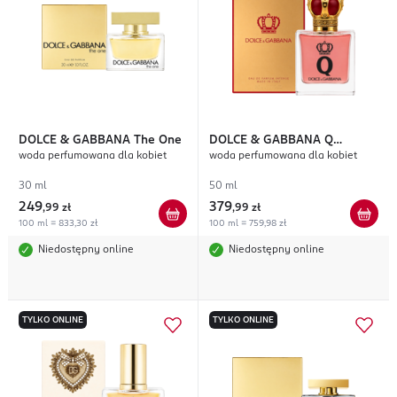
DOLCE & GABBANA
The One
DOLCE & GABBANA
Q
woda perfumowana dla kobiet
woda perfumowana dla kobiet
Intense
30 ml
50 ml
249
379
,
99 zł
,
99 zł
100 ml = 833,30 zł
100 ml = 759,98 zł
Niedostępny online
Niedostępny online
TYLKO ONLINE
TYLKO ONLINE