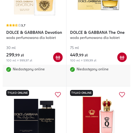
3,7
DOLCE & GABBANA
Devotion
DOLCE & GABBANA
The One
woda perfumowana dla kobiet
woda perfumowana dla kobiet
30 ml
75 ml
299
449
,
99 zł
,
99 zł
100 ml = 999,97 zł
100 ml = 599,99 zł
Niedostępny online
Niedostępny online
TYLKO ONLINE
TYLKO ONLINE