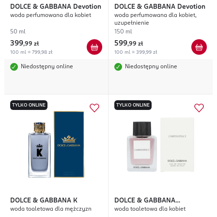
DOLCE & GABBANA
Devotion
DOLCE & GABBANA
Devotion
woda perfumowana dla kobiet
woda perfumowana dla kobiet,
uzupełnienie
50 ml
150 ml
399
599
,
99 zł
,
99 zł
100 ml = 799,98 zł
100 ml = 399,99 zł
Niedostępny online
Niedostępny online
TYLKO ONLINE
TYLKO ONLINE
DOLCE & GABBANA
K
DOLCE & GABBANA
woda toaletowa dla mężczyzn
woda toaletowa dla kobiet
L'Imperatrice