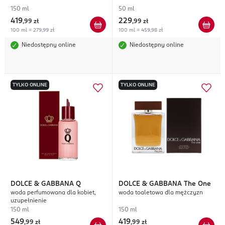
150 ml
50 ml
419
229
,
99 zł
,
99 zł
100 ml = 279,99 zł
100 ml = 459,98 zł
Niedostępny online
Niedostępny online
TYLKO ONLINE
TYLKO ONLINE
DOLCE & GABBANA
Q
DOLCE & GABBANA
The One
woda perfumowana dla kobiet,
woda toaletowa dla mężczyzn
uzupełnienie
150 ml
150 ml
549
419
,
99 zł
,
99 zł