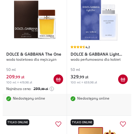
4,2
DOLCE & GABBANA
The One
DOLCE & GABBANA
Light
woda toaletowa dla mężczyzn
woda perfumowana dla kobiet
Blue Intense
50 ml
50 ml
209
329
,
99 zł
,
99 zł
100 ml = 419,98 zł
100 ml = 659,98 zł
Najniższa cena:
299
,99
zł
Niedostępny online
Niedostępny online
TYLKO ONLINE
TYLKO ONLINE