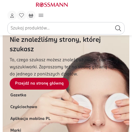
Nie znaleźliśmy strony, której
szukasz
To, czego szukasz możesz znaleźć używając naszej
wyszukiwarki. Zapraszamy też na stronę główną lub
do jednego z poniższych działów.
Przejdź na stronę główną
Gazetka
Czyściochowo
Aplikacja mobilna PL
Marki