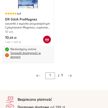
4,9
DR GAJA
ProMagnez
saszetki z wysoko przyswajalnym
Cytrynianem Magnezu, suplement
diety
10 szt.
10
,
49 zł
1 szt. = 1,05 zł
Niedostępny online
Sprawdź dostępność w
drogerii
z
1
stopka
Bezpieczna płatność
Darmowa dostawa
od 199 zł