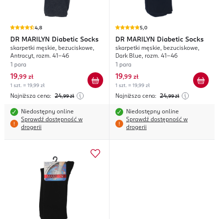
4,8
5,0
DR MARILYN
Diabetic Socks
DR MARILYN
Diabetic Socks
skarpetki męskie, bezuciskowe,
skarpetki męskie, bezuciskowe,
Antracyt, rozm. 41-46
Dark Blue, rozm. 41-46
1 para
1 para
19
19
,
99 zł
,
99 zł
1 szt. = 19,99 zł
1 szt. = 19,99 zł
Najniższa cena:
24
Najniższa cena:
24
,99
zł
,99
zł
Niedostępny online
Niedostępny online
Sprawdź dostępność w
Sprawdź dostępność w
drogerii
drogerii