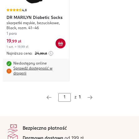
4,8
DR MARILYN
Diabetic Socks
skarpetki męskie, bezuciskowe,
Black, rozm. 41-46
1 para
19
,
99 zł
1 szt. = 19,99 zł
Najniższa cena:
24
,99
zł
Niedostępny online
Sprawdź dostępność w
drogerii
z
1
stopka
Bezpieczna płatność
Darmowa dostawa
od 199 zł