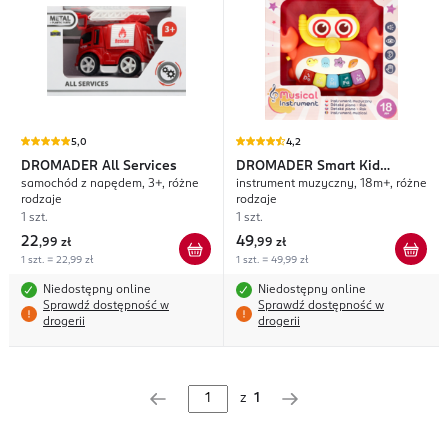
5,0
4,2
DROMADER
All Services
DROMADER
Smart Kid
samochód z napędem, 3+, różne
instrument muzyczny, 18m+, różne
Musical Instrument
rodzaje
rodzaje
1 szt.
1 szt.
22
49
,
99 zł
,
99 zł
1 szt. = 22,99 zł
1 szt. = 49,99 zł
Niedostępny online
Niedostępny online
Sprawdź dostępność w
Sprawdź dostępność w
drogerii
drogerii
z
1