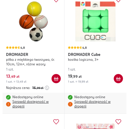
4,8
4,8
DROMADER
DROMADER
Cube
piłka z miękkiego tworzywa, śr.
kostka logiczna, 3+
10cm, 12m+, różne wzory
1 szt.
1 szt.
13
19
,
49 zł
,
99 zł
1 szt. = 13,49 zł
1 szt. = 19,99 zł
Najniższa cena:
16
,99
zł
Niedostępny online
Niedostępny online
Sprawdź dostępność w
Sprawdź dostępność w
drogerii
drogerii