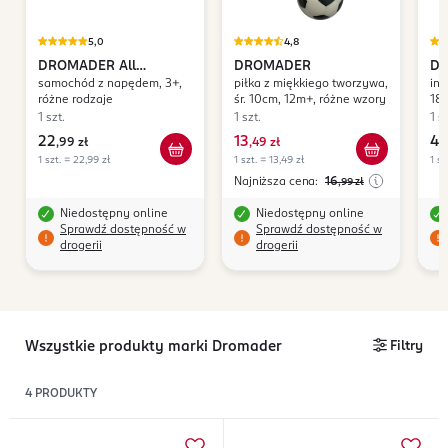
5,0
4,8
DROMADER
All
DROMADER
D
samochód z napędem, 3+,
piłka z miękkiego tworzywa,
in
Services
Mu
różne rodzaje
śr. 10cm, 12m+, różne wzory
18m
1 szt.
1 szt.
1 sz
22
13
49
,
99 zł
,
49 zł
1 szt. = 22,99 zł
1 szt. = 13,49 zł
1 sz
Najniższa cena:
16
,99
zł
Niedostępny online
Niedostępny online
Sprawdź dostępność w
Sprawdź dostępność w
drogerii
drogerii
Wszystkie produkty marki Dromader
Filtry
4
PRODUKTY