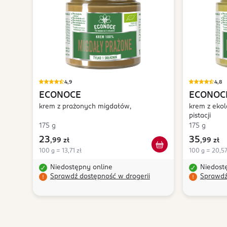
4,9
4,8
ECONOCE
ECONOC
krem z prażonych migdałów,
krem z ekol
pistacji
175 g
175 g
23
35
,
99 zł
,
99 zł
100 g = 13,71 zł
100 g = 20,57
Niedostępny online
Niedost
Sprawdź dostępność w drogerii
Sprawdź