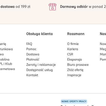
 dostawa
od 199 zł
Darmowy odbiór
w ponad 2
Obsługa klienta
Rossmann
Nas
erię
FAQ
O firmie
No
arunkowa
Pomoc
Kariera
Me
owo
Dostawa
CSR
Mam
mobilna
Płatność
Ekspansja
Pom
L i Klub
Zwroty i reklamacje
Biuro prasowe
nternetowa
Dostępność usług
Złóż ofertę
Kontakt
Inspiracje
NOWE OFERTY PRACY