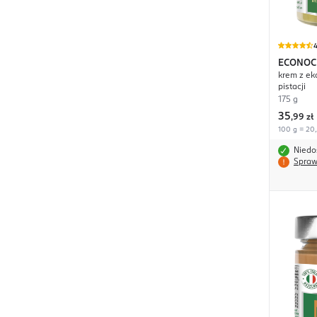
4
ECONOC
krem z ek
pistacji
175 g
35
,
99 zł
100 g = 20,
Niedo
Spraw