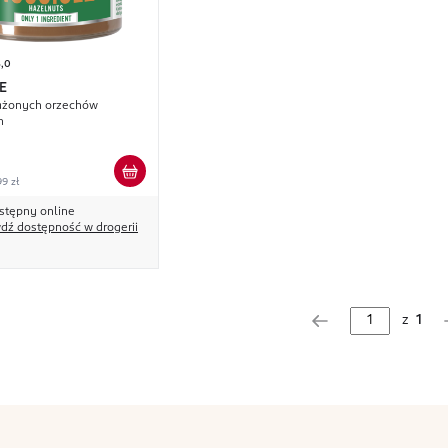
5,0
E
rażonych orzechów
h
99 zł
stępny online
dź dostępność w drogerii
z
1