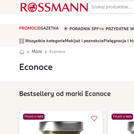
PROMOCJE
GAZETKA
☀️ PORADNIK SPF
🧑🏻‍🍳 PRZYDATNE
Wszystkie kategorie
Makijaż i paznokcie
Pielęgnacja i h
Marki
Econoce
Econoce
Bestsellery od marki Econoce
TYLKO U NAS
TYLKO U NAS