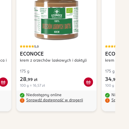
5,0
5,0
ECONOCE
ECONOCE
ca i
krem z orzechów laskowych i daktyli
krem z praż
175 g
175 g
28
34
,
99 zł
,
99 zł
100 g = 16,57 zł
100 g = 19,99 
Niedostępny online
Niedostę
Sprawdź dostępność w drogerii
Sprawdź 