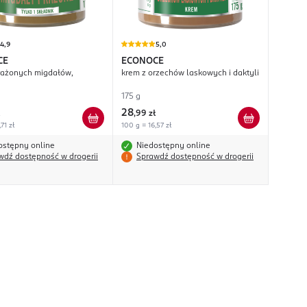
4,9
5,0
CE
ECONOCE
rażonych migdałów,
krem z orzechów laskowych i daktyli
175 g
28
,
99 zł
71 zł
100 g = 16,57 zł
ostępny online
Niedostępny online
wdź dostępność w drogerii
Sprawdź dostępność w drogerii