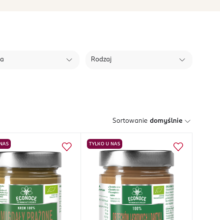
ła
Rodzaj
Sortowanie
domyślnie
 NAS
TYLKO U NAS