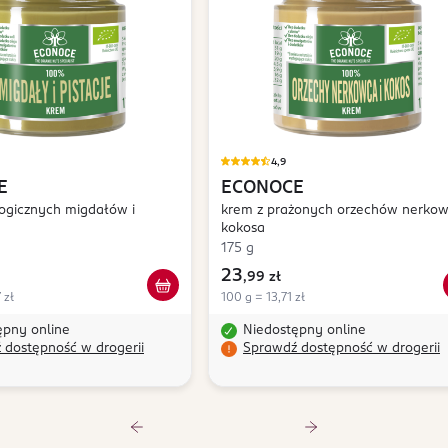
4,9
E
ECONOCE
ogicznych migdałów i
krem z prażonych orzechów nerkow
kokosa
175 g
23
,
99 zł
 zł
100 g = 13,71 zł
ępny online
Niedostępny online
 dostępność w drogerii
Sprawdź dostępność w drogerii