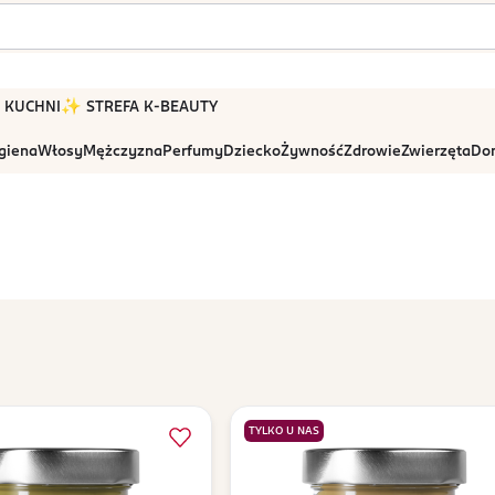
 W KUCHNI
✨ STREFA K-BEAUTY
igiena
Włosy
Mężczyzna
Perfumy
Dziecko
Żywność
Zdrowie
Zwierzęta
Dom
TYLKO U NAS