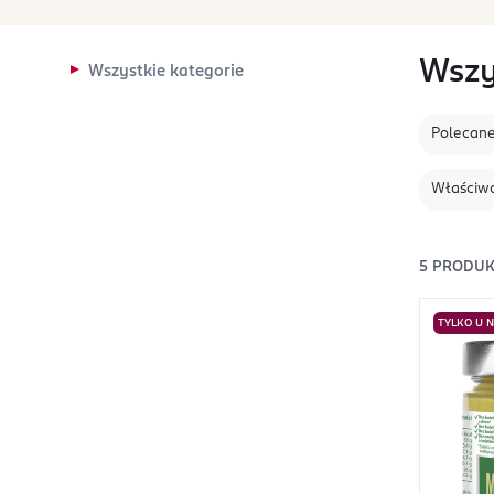
Wszy
Wszystkie kategorie
Polecan
Właściwo
5
PRODU
TYLKO U 