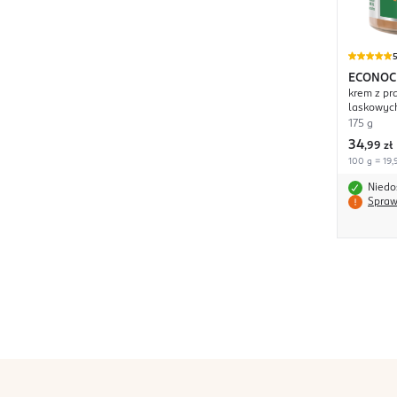
ECONOC
krem z p
laskowyc
175 g
34
,
99 zł
100 g = 19,
Niedo
Spraw
stopka