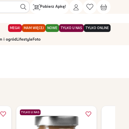
Pobierz Apkę!
MEGA!
MAM WIĘCEJ
NOWE
TYLKO U NAS
TYLKO ONLINE
 i ogród
Lifestyle
Foto
TYLKO U NAS