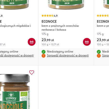
,8
4,9
E
ECONOCE
ECONO
ologicznych migdałów i
krem z prażonych orzechów
krem z p
nerkowca i kokosa
175 g
175 g
23
23
,
99 zł
,
99 zł
57 zł
100 g = 13,71 zł
100 g = 13,
stępny online
Niedostępny online
Nied
dź dostępność w drogerii
Sprawdź dostępność w drogerii
Spra