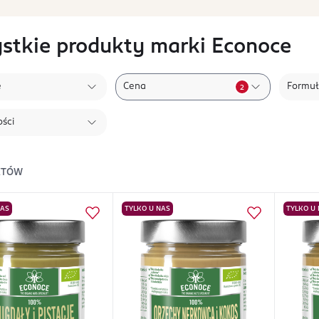
stkie produkty marki Econoce
e
Cena
Formu
2
ści
KTÓW
NAS
TYLKO U NAS
TYLKO U