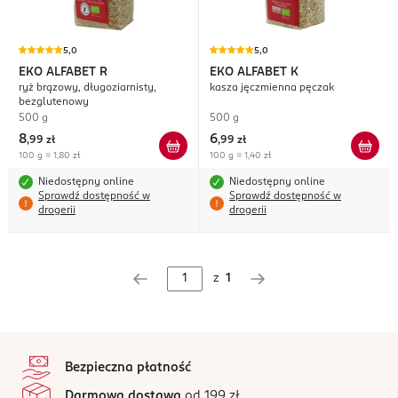
5,0
5,0
EKO ALFABET
R
EKO ALFABET
K
ryż brązowy, długoziarnisty,
kasza jęczmienna pęczak
bezglutenowy
500 g
500 g
8
6
,
99 zł
,
99 zł
100 g = 1,80 zł
100 g = 1,40 zł
Niedostępny online
Niedostępny online
Sprawdź dostępność w
Sprawdź dostępność w
drogerii
drogerii
z
1
stopka
Bezpieczna płatność
Darmowa dostawa
od 199 zł