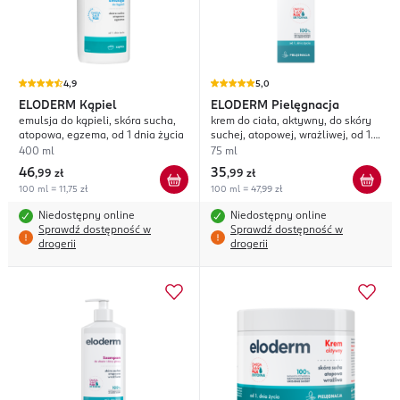
4,9
5,0
ELODERM
Kąpiel
ELODERM
Pielęgnacja
emulsja do kąpieli, skóra sucha,
krem do ciała, aktywny, do skóry
atopowa, egzema, od 1 dnia życia
suchej, atopowej, wrażliwej, od 1.
dnia życia
400 ml
75 ml
46
35
,
99 zł
,
99 zł
100 ml = 11,75 zł
100 ml = 47,99 zł
Niedostępny online
Niedostępny online
Sprawdź dostępność w
Sprawdź dostępność w
drogerii
drogerii