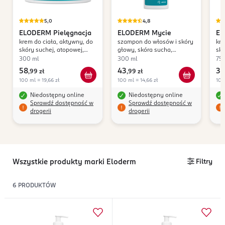
5,0
4,8
ELODERM
Pielęgnacja
ELODERM
Mycie
E
krem do ciała, aktywny, do
szampon do włosów i skóry
kre
skóry suchej, atopowej,
głowy, skóra sucha,
skó
wrażliwej, od 1. dnia życia
atopowa, wrażliwa, od 1.
wra
300 ml
300 ml
75 
dnia życia
58
43
35
,
99 zł
,
99 zł
100 ml = 19,66 zł
100 ml = 14,66 zł
100
Niedostępny online
Niedostępny online
Sprawdź dostępność w
Sprawdź dostępność w
drogerii
drogerii
Wszystkie produkty marki Eloderm
Filtry
6
PRODUKTÓW