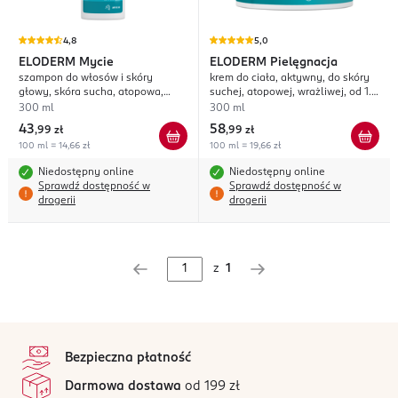
4,8
5,0
ELODERM
Mycie
ELODERM
Pielęgnacja
szampon do włosów i skóry
krem do ciała, aktywny, do skóry
głowy, skóra sucha, atopowa,
suchej, atopowej, wrażliwej, od 1.
wrażliwa, od 1. dnia życia
dnia życia
300 ml
300 ml
43
58
,
99 zł
,
99 zł
100 ml = 14,66 zł
100 ml = 19,66 zł
Niedostępny online
Niedostępny online
Sprawdź dostępność w
Sprawdź dostępność w
drogerii
drogerii
z
1
stopka
Bezpieczna płatność
Darmowa dostawa
od 199 zł