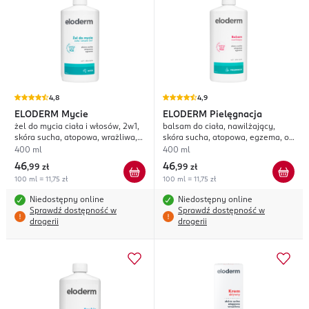
4,8
4,9
ELODERM
Mycie
ELODERM
Pielęgnacja
żel do mycia ciała i włosów, 2w1,
balsam do ciała, nawilżający,
skóra sucha, atopowa, wrażliwa,
skóra sucha, atopowa, egzema, od
od 1 dnia życia
1 dnia życia
400 ml
400 ml
46
46
,
99 zł
,
99 zł
100 ml = 11,75 zł
100 ml = 11,75 zł
Niedostępny online
Niedostępny online
Sprawdź dostępność w
Sprawdź dostępność w
drogerii
drogerii