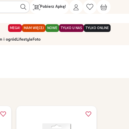
Pobierz Apkę!
MEGA!
MAM WIĘCEJ
NOWE
TYLKO U NAS
TYLKO ONLINE
 i ogród
Lifestyle
Foto