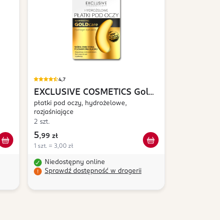
4,7
EXCLUSIVE COSMETICS
Gold
Care Illuminating
płatki pod oczy, hydrożelowe,
rozjaśniające
2 szt.
5
,
99 zł
1 szt. = 3,00 zł
Niedostępny online
Sprawdź dostępność w drogerii