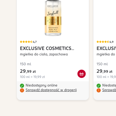
4,7
4,9
EXCLUSIVE COSMETICS
EXCLUSI
Joyfull
mgiełka do ciała, zapachowa
Sensual
mgiełka do
150 ml
150 ml
29
29
,
99 zł
,
99 zł
100 ml = 19,99 zł
100 ml = 19,9
Niedostępny online
Niedost
Sprawdź dostępność w drogerii
Sprawdź