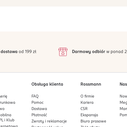
 dostawa
od 199 zł
Darmowy odbiór
w ponad 2
Obsługa klienta
Rossmann
Nas
erię
FAQ
O firmie
No
arunkowa
Pomoc
Kariera
Me
owo
Dostawa
CSR
Mam
mobilna
Płatność
Ekspansja
Pom
L i Klub
Zwroty i reklamacje
Biuro prasowe
nternetowa