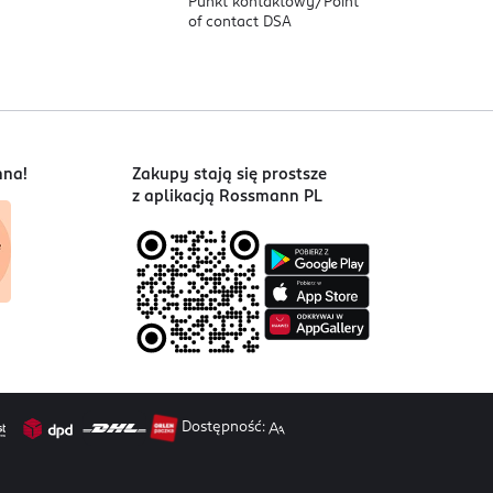
Punkt kontaktowy/
Point
of contact DSA
nna!
Zakupy stają się prostsze
z aplikacją Rossmann PL
Dostępność: