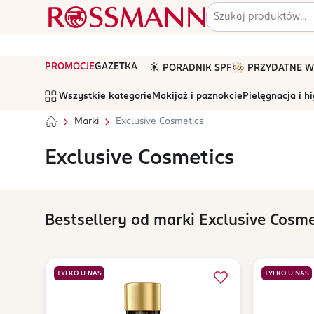
PROMOCJE
GAZETKA
☀️ PORADNIK SPF
🧑🏻‍🍳 PRZYDATNE
Wszystkie kategorie
Makijaż i paznokcie
Pielęgnacja i h
Marki
Exclusive Cosmetics
Exclusive Cosmetics
Bestsellery od marki Exclusive Cosme
TYLKO U NAS
TYLKO U NAS