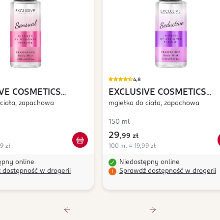
4,8
VE COSMETICS
EXCLUSIVE COSMETICS
 ciała, zapachowa
Seductive
mgiełka do ciała, zapachowa
150 ml
29
,
99 zł
9 zł
100 ml = 19,99 zł
ępny online
Niedostępny online
 dostępność w drogerii
Sprawdź dostępność w drogerii