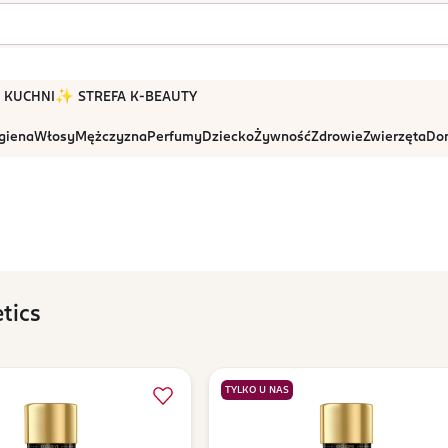
 W KUCHNI
✨ STREFA K-BEAUTY
igiena
Włosy
Mężczyzna
Perfumy
Dziecko
Żywność
Zdrowie
Zwierzęta
Dom
tics
TYLKO U NAS