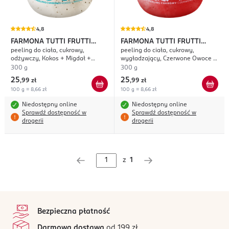
4,8
4,8
FARMONA TUTTI FRUTTI
FARMONA TUTTI FRUTTI
peeling do ciała, cukrowy,
peeling do ciała, cukrowy,
Coco Crush
Cherry Bomb
odżywczy, Kokos + Migdał +
wygładzający, Czerwone Owoce +
Makadamia
Wiśnia
300 g
300 g
25
25
,
99 zł
,
99 zł
100 g = 8,66 zł
100 g = 8,66 zł
Niedostępny online
Niedostępny online
Sprawdź dostępność w
Sprawdź dostępność w
drogerii
drogerii
z
1
stopka
Bezpieczna płatność
Darmowa dostawa
od 199 zł