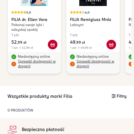
5,0
4,0
FILIA
dr. Ellen Vora
FILIA
Remigiusz Mróz
FI
Pokonaj swoje lęki i
Labirynt
Nie
odzyskaj spokój
1 szt.
1 szt.
1 sz
52
49
49
,
99 zł
,
99 zł
1 szt. = 52,99 zł
1 szt. = 49,99 zł
1 sz
Niedostępny online
Niedostępny online
Sprawdź dostępność w
Sprawdź dostępność w
drogerii
drogerii
Wszystkie produkty marki Filia
Filtry
0
PRODUKTÓW
stopka
Bezpieczna płatność