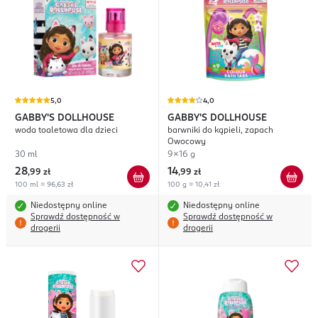
5,0
4,0
GABBY'S DOLLHOUSE
GABBY'S DOLLHOUSE
woda toaletowa dla dzieci
barwniki do kąpieli, zapach
Owocowy
30 ml
9x16 g
28
14
,
99 zł
,
99 zł
100 ml = 96,63 zł
100 g = 10,41 zł
Niedostępny online
Niedostępny online
Sprawdź dostępność w
Sprawdź dostępność w
drogerii
drogerii