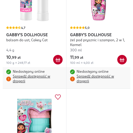
4,7
5,0
GABBY'S DOLLHOUSE
GABBY'S DOLLHOUSE
balsam do ust, Cakey Cat
żel pod prysznic i szampon, 2 w 1,
Karmel
4,4 g
300 ml
10
11
,
99 zł
,
99 zł
100 g = 249,77 zł
100 ml = 4,00 zł
Niedostępny online
Niedostępny online
Sprawdź dostępność w
Sprawdź dostępność w
drogerii
drogerii