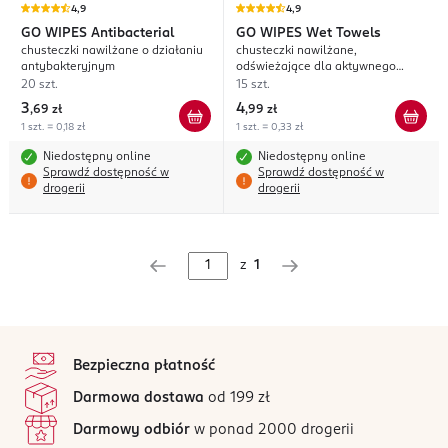
4,9
4,9
GO WIPES
Antibacterial
GO WIPES
Wet Towels
chusteczki nawilżane o działaniu
chusteczki nawilżane,
antybakteryjnym
odświeżające dla aktywnego
trybu życia
20 szt.
15 szt.
3
4
,
69 zł
,
99 zł
1 szt. = 0,18 zł
1 szt. = 0,33 zł
Niedostępny online
Niedostępny online
Sprawdź dostępność w
Sprawdź dostępność w
drogerii
drogerii
z
1
stopka
Bezpieczna płatność
Darmowa dostawa
od 199 zł
Darmowy odbiór
w ponad 2000 drogerii