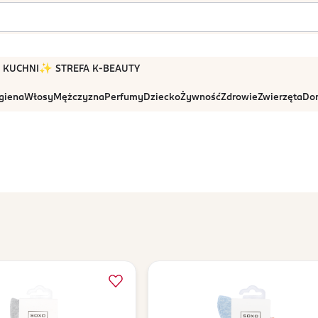
 W KUCHNI
✨ STREFA K-BEAUTY
igiena
Włosy
Mężczyzna
Perfumy
Dziecko
Żywność
Zdrowie
Zwierzęta
Dom