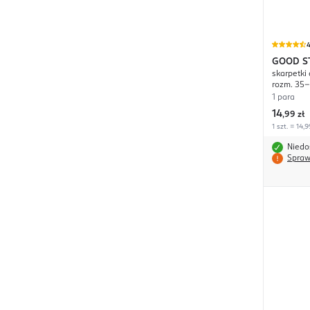
4
GOOD S
skarpetki 
rozm. 35-
1 para
14
,
99 zł
1 szt. = 14,9
Niedo
Spraw