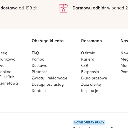
 dostawa
od 199 zł
Darmowy odbiór
w ponad 2
Obsługa klienta
Rossmann
Nas
erię
FAQ
O firmie
No
arunkowa
Pomoc
Kariera
Me
owo
Dostawa
CSR
Mam
mobilna
Płatność
Ekspansja
Pom
L i Klub
Zwroty i reklamacje
Biuro prasowe
nternetowa
Dostępność usług
Złóż ofertę
Kontakt
Inspiracje
NOWE OFERTY PRACY