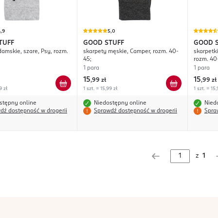
,9
5,0
TUFF
GOOD STUFF
GOOD 
damskie, szare, Psy, rozm.
skarpety męskie, Camper, rozm. 40-
skarpetki
45;
rozm. 40
1 para
1 para
15
15
,
99 zł
,
99 zł
9 zł
1 szt. = 15,99 zł
1 szt. = 15,
stępny online
Niedostępny online
Nied
dź dostępność w drogerii
Sprawdź dostępność w drogerii
Spra
z
1