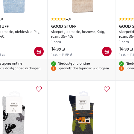
,8
4,8
TUFF
GOOD STUFF
GOOD 
damskie, niebieskie, Psy,
skarpety damskie, beżowe, Koty,
skarpetk
40;
rozm. 35-40;
rozm. 35
1 para
1 para
14
14
,
99 zł
,
99 zł
9 zł
1 szt. = 14,99 zł
1 szt. = 14,
stępny online
Niedostępny online
Nied
dź dostępność w drogerii
Sprawdź dostępność w drogerii
Spra