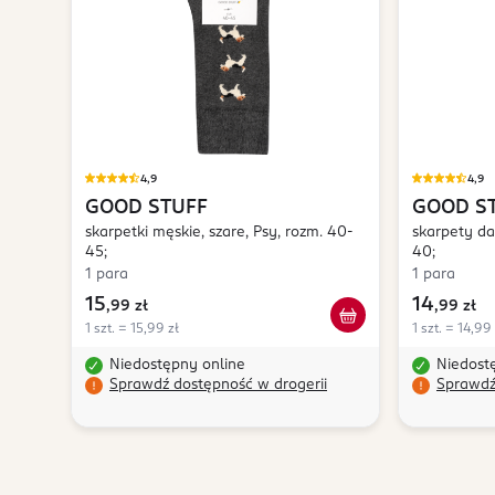
4,9
4,9
GOOD STUFF
GOOD S
skarpetki męskie, szare, Psy, rozm. 40-
skarpety da
45;
40;
1 para
1 para
15
14
,
99 zł
,
99 zł
1 szt. = 15,99 zł
1 szt. = 14,99 
Niedostępny online
Niedost
Sprawdź dostępność w drogerii
Sprawdź