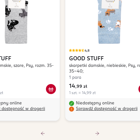
4,8
TUFF
GOOD STUFF
mskie, szare, Psy, rozm. 35-
skarpetki damskie, niebieskie, Psy, 
35-40;
1 para
14
,
99 zł
zł
1 szt. = 14,99 zł
ępny online
Niedostępny online
 dostępność w drogerii
Sprawdź dostępność w drogerii