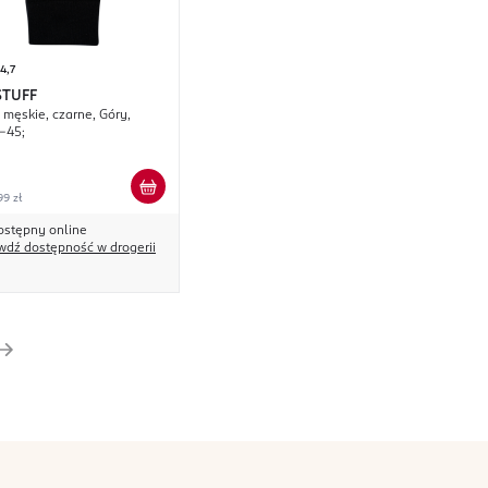
4,7
STUFF
 męskie, czarne, Góry,
-45;
99 zł
ostępny online
wdź dostępność w drogerii