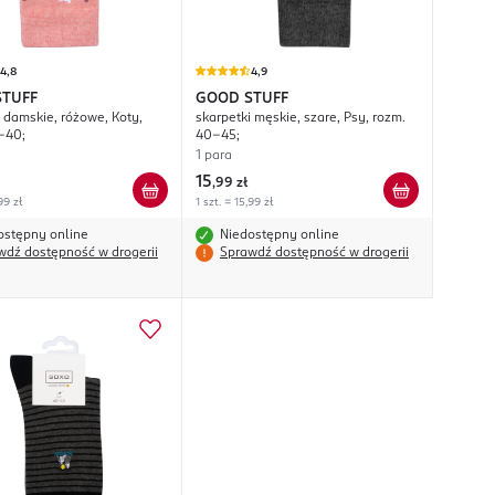
4,8
4,9
STUFF
GOOD STUFF
i damskie, różowe, Koty,
skarpetki męskie, szare, Psy, rozm.
-40;
40-45;
1 para
15
,
99 zł
99 zł
1 szt. = 15,99 zł
ostępny online
Niedostępny online
wdź dostępność w drogerii
Sprawdź dostępność w drogerii