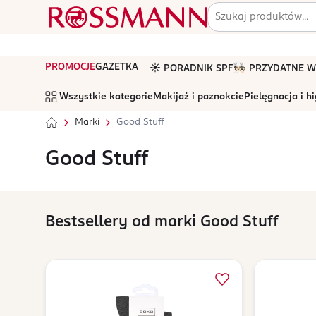
PROMOCJE
GAZETKA
☀️ PORADNIK SPF
🧑🏻‍🍳 PRZYDATNE
Wszystkie kategorie
Makijaż i paznokcie
Pielęgnacja i h
Marki
Good Stuff
Good Stuff
Bestsellery od marki Good Stuff