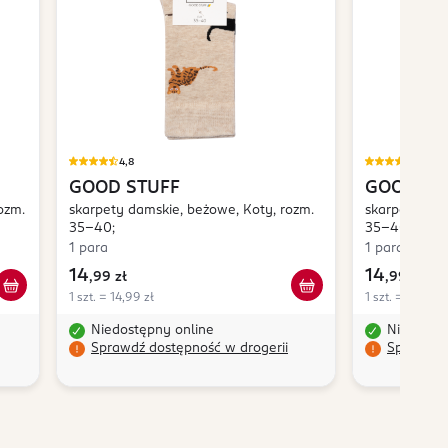
4,8
4,8
GOOD STUFF
GOOD ST
rozm.
skarpety damskie, beżowe, Koty, rozm.
skarpetki da
35-40;
35-40;
1 para
1 para
14
14
,
99 zł
,
99 zł
1 szt. = 14,99 zł
1 szt. = 14,99 z
Niedostępny online
Niedostę
Sprawdź dostępność w drogerii
Sprawdź 