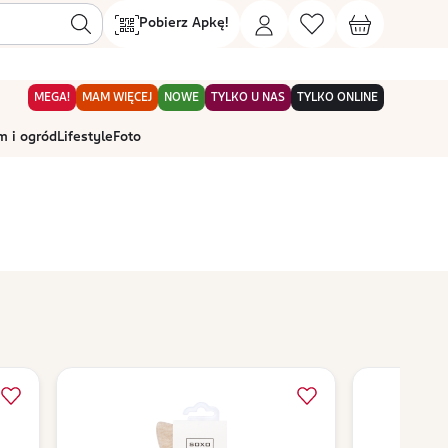
Pobierz Apkę!
MEGA!
MAM WIĘCEJ
NOWE
TYLKO U NAS
TYLKO ONLINE
 i ogród
Lifestyle
Foto