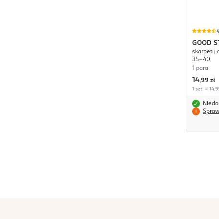
4
GOOD S
skarpety 
35-40;
1 para
14
,
99 zł
1 szt. = 14,9
Niedo
Spraw
stopka