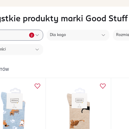
stkie produkty marki Good Stuff
Dla kogo
Rozmia
2
ści
KTÓW