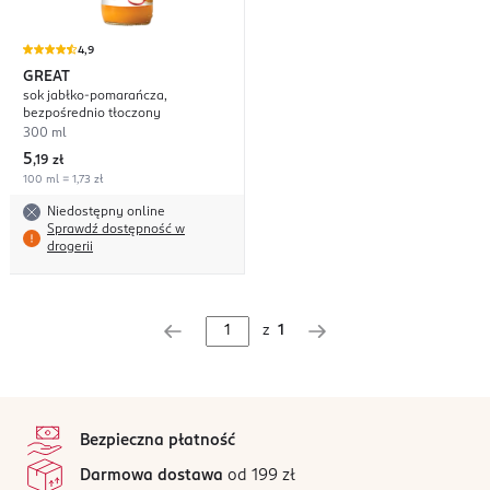
4,9
GREAT
sok jabłko-pomarańcza,
bezpośrednio tłoczony
300 ml
5
,
19 zł
100 ml = 1,73 zł
Niedostępny online
Sprawdź dostępność w
drogerii
z
1
stopka
Bezpieczna płatność
Darmowa dostawa
od 199 zł