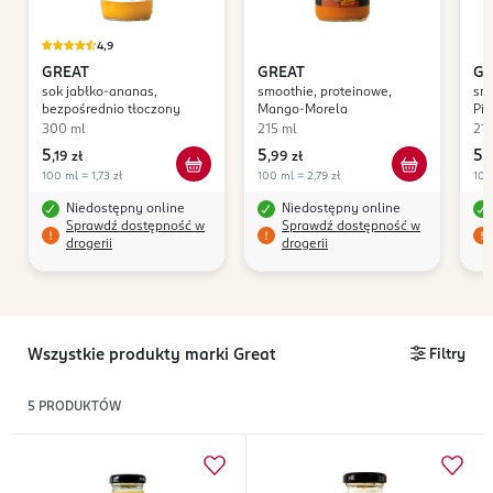
4,9
GREAT
GREAT
GR
sok jabłko-ananas,
smoothie, proteinowe,
smo
bezpośrednio tłoczony
Mango-Morela
Pis
300 ml
215 ml
215
5
5
5
,
19 zł
,
99 zł
,
9
100 ml = 1,73 zł
100 ml = 2,79 zł
100
Niedostępny online
Niedostępny online
Sprawdź dostępność w
Sprawdź dostępność w
drogerii
drogerii
Wszystkie produkty marki Great
Filtry
5
PRODUKTÓW