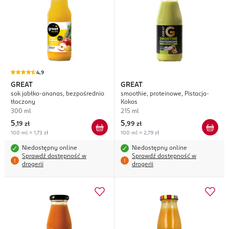
4,9
GREAT
GREAT
sok jabłko-ananas, bezpośrednio
smoothie, proteinowe, Pistacja-
tłoczony
Kokos
300 ml
215 ml
5
5
,
19 zł
,
99 zł
100 ml = 1,73 zł
100 ml = 2,79 zł
Niedostępny online
Niedostępny online
Sprawdź dostępność w
Sprawdź dostępność w
drogerii
drogerii