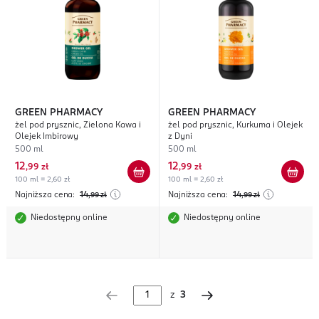
GREEN PHARMACY
GREEN PHARMACY
żel pod prysznic, Zielona Kawa i
żel pod prysznic, Kurkuma i Olejek
Olejek Imbirowy
z Dyni
500 ml
500 ml
12
12
,
99 zł
,
99 zł
100 ml = 2,60 zł
100 ml = 2,60 zł
Najniższa cena:
14
Najniższa cena:
14
,99
zł
,99
zł
Niedostępny online
Niedostępny online
z
3