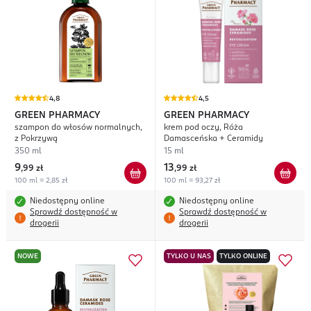
4,8
4,5
GREEN PHARMACY
GREEN PHARMACY
szampon do włosów normalnych,
krem pod oczy, Róża
z Pokrzywą
Damasceńska + Ceramidy
350 ml
15 ml
9
13
,
99 zł
,
99 zł
100 ml = 2,85 zł
100 ml = 93,27 zł
Niedostępny online
Niedostępny online
Sprawdź dostępność w
Sprawdź dostępność w
drogerii
drogerii
NOWE
TYLKO U NAS
TYLKO ONLINE