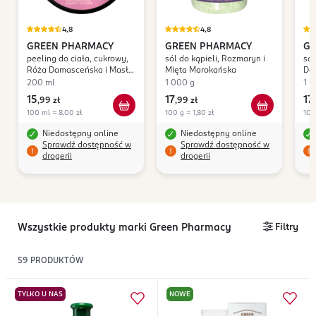
4,8
4,8
GREEN PHARMACY
GREEN PHARMACY
GR
peeling do ciała, cukrowy,
sól do kąpieli, Rozmaryn i
sól
Róża Damasceńska i Masło
Mięta Marokańska
Da
Shea
200 ml
1 000 g
1 0
15
17
17
,
99 zł
,
99 zł
,
100 ml = 8,00 zł
100 g = 1,80 zł
100
Niedostępny online
Niedostępny online
Sprawdź dostępność w
Sprawdź dostępność w
drogerii
drogerii
Wszystkie produkty marki Green Pharmacy
Filtry
59
PRODUKTÓW
TYLKO U NAS
NOWE