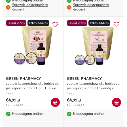
Niedostępny online
Niedostępny online
Sprawdź dostępność w
Sprawdź dostępność w
drogerii
drogerii
TYLKO U NAS
TYLKO ONLINE
TYLKO U NAS
TYLKO ONLINE
GREEN PHARMACY
GREEN PHARMACY
zestaw kosmetyków dla kobiet do
zestaw kosmetyków dla kobiet do
pielęgnacji ciała, z Figą i Olejkiem
pielęgnacji ciała, z Lawendą i
Arganowym
Olejkiem Lnianym
1 szt.
1 szt.
64
64
,
99 zł
,
99 zł
1 szt. = 64,99 zł
1 szt. = 64,99 zł
Niedostępny online
Niedostępny online