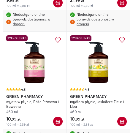
9
21
,
99 zł
,
99 zł
100 ml = 5,00 zł
100 ml = 5,50 zł
Niedostępny online
Niedostępny online
Sprawdź dostępność w
Sprawdź dostępność w
drogerii
drogerii
TYLKO U NAS
TYLKO U NAS
4,8
4,8
GREEN PHARMACY
GREEN PHARMACY
mydło w płynie, Róża Piżmowa i
mydło w płynie, Jaskółcze Ziele i
Bawełna
Lipa
460 ml
460 ml
10
10
,
99 zł
,
99 zł
100 ml = 2,39 zł
100 ml = 2,39 zł