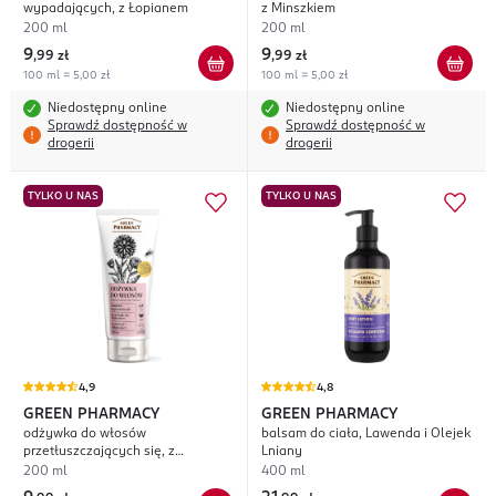
wypadających, z Łopianem
z Minszkiem
200 ml
200 ml
9
9
,
99 zł
,
99 zł
100 ml = 5,00 zł
100 ml = 5,00 zł
Niedostępny online
Niedostępny online
Sprawdź dostępność w
Sprawdź dostępność w
drogerii
drogerii
TYLKO U NAS
TYLKO U NAS
4,9
4,8
GREEN PHARMACY
GREEN PHARMACY
odżywka do włosów
balsam do ciała, Lawenda i Olejek
przetłuszczających się, z
Lniany
Nagietkiem
200 ml
400 ml