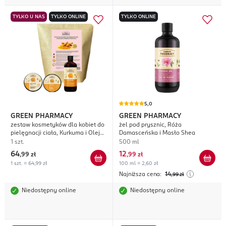
TYLKO U NAS
TYLKO ONLINE
TYLKO ONLINE
5,0
GREEN PHARMACY
GREEN PHARMACY
zestaw kosmetyków dla kobiet do
żel pod prysznic, Róża
pielęgnacji ciała, Kurkuma i Olejek
Damasceńska i Masło Shea
Dyniowy
1 szt.
500 ml
64
12
,
99 zł
,
99 zł
1 szt. = 64,99 zł
100 ml = 2,60 zł
Najniższa cena:
14
,99
zł
Niedostępny online
Niedostępny online