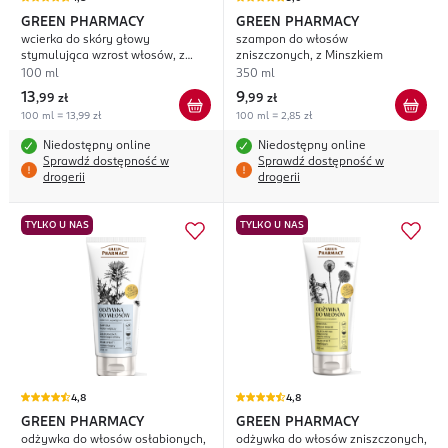
GREEN PHARMACY
GREEN PHARMACY
wcierka do skóry głowy
szampon do włosów
stymulująca wzrost włosów, z
zniszczonych, z Minszkiem
Łopianem
100 ml
350 ml
13
9
,
99 zł
,
99 zł
100 ml = 13,99 zł
100 ml = 2,85 zł
Niedostępny online
Niedostępny online
Sprawdź dostępność w
Sprawdź dostępność w
drogerii
drogerii
TYLKO U NAS
TYLKO U NAS
4,8
4,8
GREEN PHARMACY
GREEN PHARMACY
odżywka do włosów osłabionych,
odżywka do włosów zniszczonych,