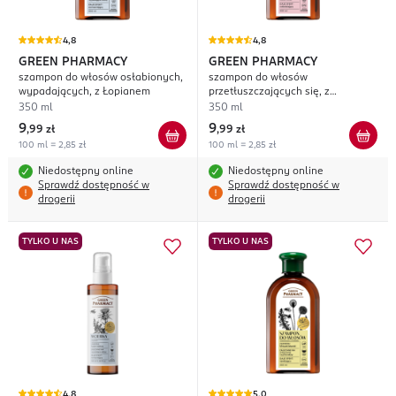
4,8
4,8
GREEN PHARMACY
GREEN PHARMACY
szampon do włosów osłabionych,
szampon do włosów
wypadających, z Łopianem
przetłuszczających się, z
Nagietkiem
350 ml
350 ml
9
9
,
99 zł
,
99 zł
100 ml = 2,85 zł
100 ml = 2,85 zł
Niedostępny online
Niedostępny online
Sprawdź dostępność w
Sprawdź dostępność w
drogerii
drogerii
TYLKO U NAS
TYLKO U NAS
4,8
5,0