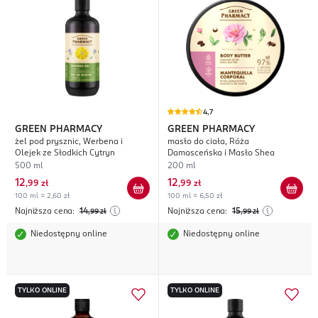
4,7
GREEN PHARMACY
GREEN PHARMACY
żel pod prysznic, Werbena i
masło do ciała, Róża
Olejek ze Słodkich Cytryn
Damasceńska i Masło Shea
500 ml
200 ml
12
12
,
99 zł
,
99 zł
100 ml = 2,60 zł
100 ml = 6,50 zł
Najniższa cena:
14
Najniższa cena:
15
,99
zł
,99
zł
Niedostępny online
Niedostępny online
TYLKO ONLINE
TYLKO ONLINE