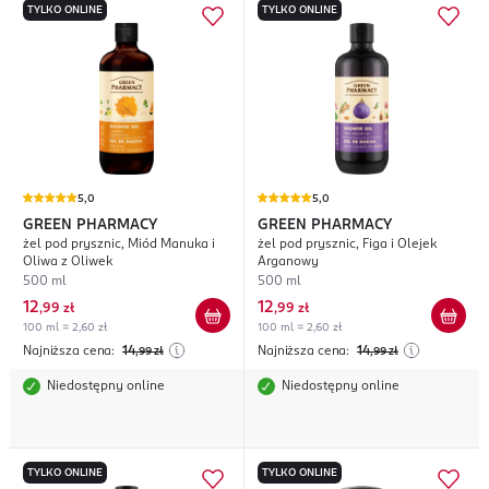
TYLKO ONLINE
TYLKO ONLINE
5,0
5,0
GREEN PHARMACY
GREEN PHARMACY
żel pod prysznic, Miód Manuka i
żel pod prysznic, Figa i Olejek
Oliwa z Oliwek
Arganowy
500 ml
500 ml
12
12
,
99 zł
,
99 zł
100 ml = 2,60 zł
100 ml = 2,60 zł
Najniższa cena:
14
Najniższa cena:
14
,99
zł
,99
zł
Niedostępny online
Niedostępny online
TYLKO ONLINE
TYLKO ONLINE