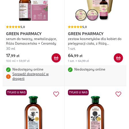
5,0
5,0
GREEN PHARMACY
GREEN PHARMACY
serum do twarzy, rewitalizujące,
zestaw kosmetyków dla kobiet do
Róża Damasceńska + Ceramidy
pielęgnacji ciała, z Różą
Damasceńską i Masłem Shea
30 ml
1 szt.
17
64
,
99 zł
,
99 zł
100 ml = 59,97 zł
1 szt. = 64,99 zł
Niedostępny online
Niedostępny online
Sprawdź dostępność w
drogerii
TYLKO U NAS
TYLKO U NAS