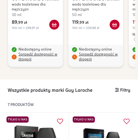
woda toaletowa dla
woda toaletowa dla
wo
Noir
Noir
No
mężczyzn
mężczyzn
mę
30 ml
50 ml
10
89
119
11
,
99 zł
,
99 zł
100 ml = 299,97 zł
100 ml = 239,98 zł
100
Naj
Niedostępny online
Niedostępny online
Sprawdź dostępność w
Sprawdź dostępność w
drogerii
drogerii
Wszystkie produkty marki Guy Laroche
Filtry
7
PRODUKTÓW
TYLKO U NAS
TYLKO U NAS