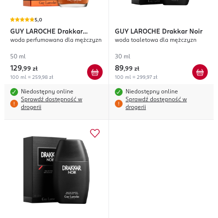
5,0
GUY LAROCHE
Drakkar
GUY LAROCHE
Drakkar Noir
woda perfumowana dla mężczyzn
woda toaletowa dla mężczyzn
Intense
50 ml
30 ml
129
89
,
99 zł
,
99 zł
100 ml = 259,98 zł
100 ml = 299,97 zł
Niedostępny online
Niedostępny online
Sprawdź dostępność w
Sprawdź dostępność w
drogerii
drogerii