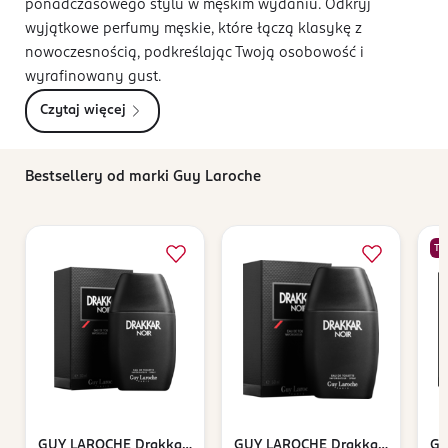
ponadczasowego stylu w męskim wydaniu. Odkryj
wyjątkowe perfumy męskie, które łączą klasykę z
nowoczesnością, podkreślając Twoją osobowość i
wyrafinowany gust.
Czytaj więcej
Bestsellery od marki Guy Laroche
TY
GUY LAROCHE
Drakkar
GUY LAROCHE
Drakkar
GU