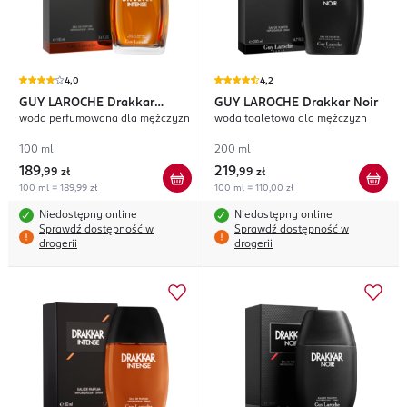
4,0
4,2
GUY LAROCHE
Drakkar
GUY LAROCHE
Drakkar Noir
woda perfumowana dla mężczyzn
woda toaletowa dla mężczyzn
Intense
100 ml
200 ml
189
219
,
99 zł
,
99 zł
100 ml = 189,99 zł
100 ml = 110,00 zł
Niedostępny online
Niedostępny online
Sprawdź dostępność w
Sprawdź dostępność w
drogerii
drogerii