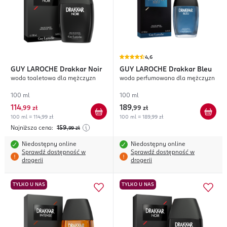
4,6
GUY LAROCHE
Drakkar Noir
GUY LAROCHE
Drakkar Bleu
woda toaletowa dla mężczyzn
woda perfumowana dla mężczyzn
100 ml
100 ml
114
189
,
99 zł
,
99 zł
100 ml = 114,99 zł
100 ml = 189,99 zł
Najniższa cena:
159
,99
zł
Niedostępny online
Niedostępny online
Sprawdź dostępność w
Sprawdź dostępność w
drogerii
drogerii
TYLKO U NAS
TYLKO U NAS