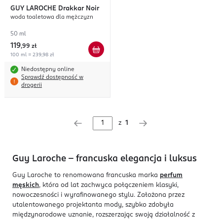
GUY LAROCHE
Drakkar Noir
woda toaletowa dla mężczyzn
50 ml
119
,
99 zł
100 ml = 239,98 zł
Niedostępny online
Sprawdź dostępność w
drogerii
z
1
Guy Laroche – francuska elegancja i luksus
Guy Laroche to renomowana francuska marka
perfum
męskich
, która od lat zachwyca połączeniem klasyki,
nowoczesności i wyrafinowanego stylu. Założona przez
utalentowanego projektanta mody, szybko zdobyła
międzynarodowe uznanie, rozszerzając swoją działalność z