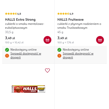
4,8
4,9
HALLS
Extra Strong
HALLS
Fruitwave
cukierki o smaku mentolowo-
cukierki z płynnym nadzieniem o
eukaliptusowym
smaku Truskawkowym
33,5 g
45 g
3
3
,
49 zł
,
49 zł
100 g = 10,42 zł
100 g = 7,76 zł
Niedostępny online
Niedostępny online
Sprawdź dostępność w
Sprawdź dostępność w
drogerii
drogerii