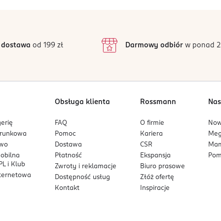
 dostawa
od 199 zł
Darmowy odbiór
w ponad 2
Obsługa klienta
Rossmann
Nas
erię
FAQ
O firmie
No
arunkowa
Pomoc
Kariera
Me
owo
Dostawa
CSR
Mam
mobilna
Płatność
Ekspansja
Pom
L i Klub
Zwroty i reklamacje
Biuro prasowe
nternetowa
Dostępność usług
Złóż ofertę
Kontakt
Inspiracje