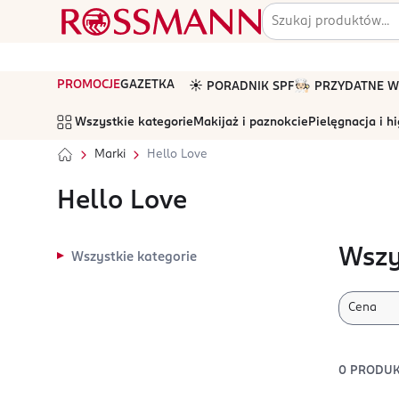
PROMOCJE
GAZETKA
☀️ PORADNIK SPF
🧑🏻‍🍳 PRZYDATNE
Wszystkie kategorie
Makijaż i paznokcie
Pielęgnacja i h
Marki
Hello Love
Hello Love
Wszy
Wszystkie kategorie
Cena
0
PRODU