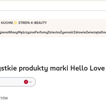
 W KUCHNI
✨ STREFA K-BEAUTY
igiena
Włosy
Mężczyzna
Perfumy
Dziecko
Żywność
Zdrowie
Zwierzęta
Dom
stkie produkty marki Hello Love
1
KTÓW