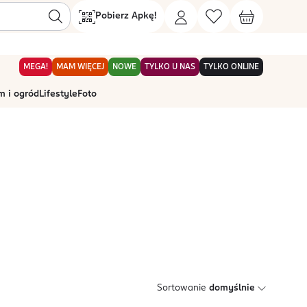
Pobierz Apkę!
MEGA!
MAM WIĘCEJ
NOWE
TYLKO U NAS
TYLKO ONLINE
 i ogród
Lifestyle
Foto
Sortowanie
domyślnie