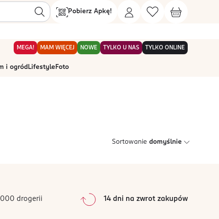
Pobierz Apkę!
MEGA!
MAM WIĘCEJ
NOWE
TYLKO U NAS
TYLKO ONLINE
 i ogród
Lifestyle
Foto
Sortowanie
domyślnie
000 drogerii
14 dni na zwrot zakupów