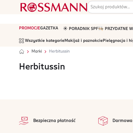
PROMOCJE
GAZETKA
☀️ PORADNIK SPF
🧑🏻‍🍳 PRZYDATNE
Wszystkie kategorie
Makijaż i paznokcie
Pielęgnacja i h
Marki
Herbitussin
Herbitussin
stopka
Bezpieczna płatność
Darmowa