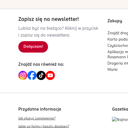
Zapisz się na newsletter!
Zakupy
Lubisz być na bieżąco? Kliknij w przycisk
Znajdź drog
i zapisz się do newslettera.
Karta pod
Czyścioch
Dołączam!
Aplikacja 
Rossmann P
Drogeria i
Znajdź nas również na:
Marki
Przydatne informacje
Gazetk
Jak złożyć zamówienie?
Jakie są formy i koszty dostawy?