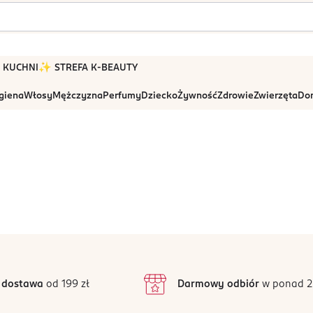
 W KUCHNI
✨ STREFA K-BEAUTY
igiena
Włosy
Mężczyzna
Perfumy
Dziecko
Żywność
Zdrowie
Zwierzęta
Dom
 dostawa
od 199 zł
Darmowy odbiór
w ponad 2