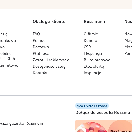
Obsługa klienta
Rossmann
Nas
erię
FAQ
O firmie
No
arunkowa
Pomoc
Kariera
Me
owo
Dostawa
CSR
Mam
mobilna
Płatność
Ekspansja
Pom
L i Klub
Zwroty i reklamacje
Biuro prasowe
nternetowa
Dostępność usług
Złóż ofertę
Kontakt
Inspiracje
NOWE OFERTY PRACY
a
Dołącz do zespołu Rossma