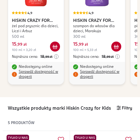
4,9
4,9
HISKIN CRAZY FOR
HISKIN CRAZY FOR
HI
żel pod prysznic dla dzieci,
szampon do włosów dla
pia
KIDS
KIDS
KI
Liczi i Arbuz
dzieci, Marakuja
dł
500 ml
300 ml
30
15
15
15
,
99 zł
,
99 zł
,
100 ml = 3,20 zł
100 ml = 5,33 zł
100
Najniższa cena:
18
Najniższa cena:
18
Naj
,99
zł
,99
zł
Niedostępny online
Niedostępny online
Sprawdź dostępność w
Sprawdź dostępność w
drogerii
drogerii
Wszystkie produkty marki Hiskin Crazy for Kids
Filtry
5
PRODUKTÓW
TYLKO U NAS
TYLKO U NAS