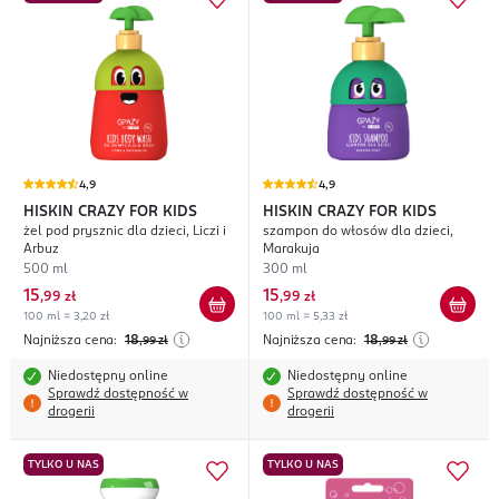
4,9
4,9
HISKIN CRAZY FOR KIDS
HISKIN CRAZY FOR KIDS
żel pod prysznic dla dzieci, Liczi i
szampon do włosów dla dzieci,
Arbuz
Marakuja
500 ml
300 ml
15
15
,
99 zł
,
99 zł
100 ml = 3,20 zł
100 ml = 5,33 zł
Najniższa cena:
18
Najniższa cena:
18
,99
zł
,99
zł
Niedostępny online
Niedostępny online
Sprawdź dostępność w
Sprawdź dostępność w
drogerii
drogerii
TYLKO U NAS
TYLKO U NAS