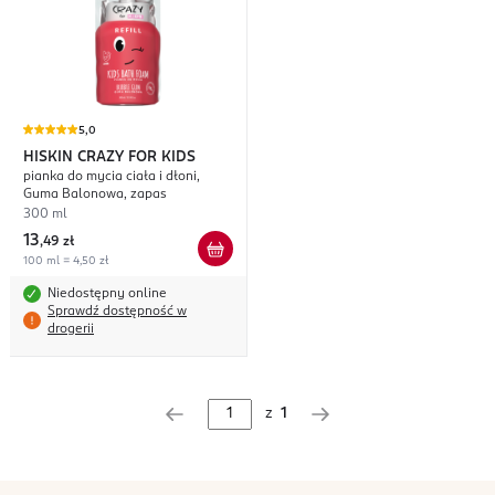
5,0
HISKIN CRAZY FOR KIDS
pianka do mycia ciała i dłoni,
Guma Balonowa, zapas
300 ml
13
,
49 zł
100 ml = 4,50 zł
Niedostępny online
Sprawdź dostępność w
drogerii
z
1
stopka