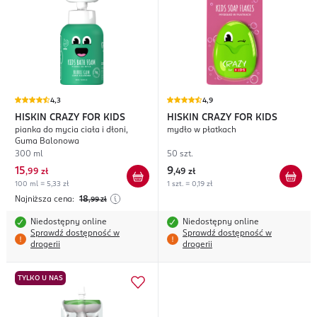
4,3
4,9
HISKIN CRAZY FOR KIDS
HISKIN CRAZY FOR KIDS
pianka do mycia ciała i dłoni,
mydło w płatkach
Guma Balonowa
300 ml
50 szt.
15
9
,
99 zł
,
49 zł
100 ml = 5,33 zł
1 szt. = 0,19 zł
Najniższa cena:
18
,99
zł
Niedostępny online
Niedostępny online
Sprawdź dostępność w
Sprawdź dostępność w
drogerii
drogerii
TYLKO U NAS