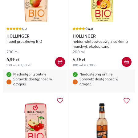
5,0
4,0
HOLLINGER
HOLLINGER
napój gruszkowy BIO
nektar wieloowocowy z sokiem z
marchwi, ekologiczny
200 ml
200 ml
4
4
,
59 zł
,
59 zł
100 ml = 2,30 zł
100 ml = 2,30 zł
Niedostępny online
Niedostępny online
Sprawdź dostępność w
Sprawdź dostępność w
drogerii
drogerii