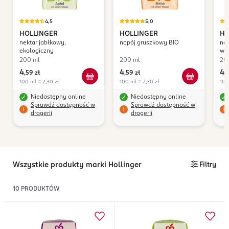
4,5
5,0
HOLLINGER
HOLLINGER
HO
nektar jabłkowy,
napój gruszkowy BIO
nek
ekologiczny
win
200 ml
200 ml
20
4
4
4
,
59 zł
,
59 zł
,
5
100 ml = 2,30 zł
100 ml = 2,30 zł
100
Niedostępny online
Niedostępny online
Sprawdź dostępność w
Sprawdź dostępność w
drogerii
drogerii
Wszystkie produkty marki Hollinger
Filtry
10
PRODUKTÓW