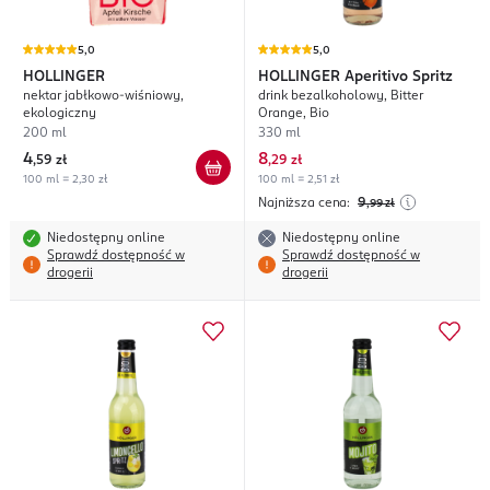
5,0
5,0
HOLLINGER
HOLLINGER
Aperitivo Spritz
nektar jabłkowo-wiśniowy,
drink bezalkoholowy, Bitter
ekologiczny
Orange, Bio
200 ml
330 ml
4
8
,
59 zł
,
29 zł
100 ml = 2,30 zł
100 ml = 2,51 zł
Najniższa cena:
9
,99
zł
Niedostępny online
Niedostępny online
Sprawdź dostępność w
Sprawdź dostępność w
drogerii
drogerii