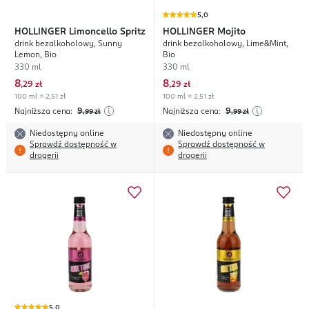
5,0
HOLLINGER
Limoncello Spritz
HOLLINGER
Mojito
drink bezalkoholowy, Sunny
drink bezalkoholowy, Lime&Mint,
Lemon, Bio
Bio
330 ml
330 ml
8
8
,
29 zł
,
29 zł
100 ml = 2,51 zł
100 ml = 2,51 zł
Najniższa cena:
9
Najniższa cena:
9
,99
zł
,99
zł
Niedostępny online
Niedostępny online
Sprawdź dostępność w
Sprawdź dostępność w
drogerii
drogerii
5,0