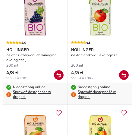
5,0
4,5
HOLLINGER
HOLLINGER
nektar z czerwonych winogron,
nektar jabłkowy, ekologiczny
ekologiczny
200 ml
200 ml
4
4
,
59 zł
,
59 zł
100 ml = 2,30 zł
100 ml = 2,30 zł
Niedostępny online
Niedostępny online
Sprawdź dostępność w
Sprawdź dostępność w
drogerii
drogerii