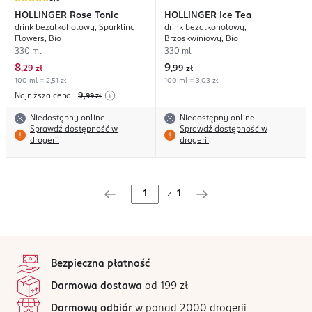
HOLLINGER
Rose Tonic
HOLLINGER
Ice Tea
drink bezalkoholowy, Sparkling
drink bezalkoholowy,
Flowers, Bio
Brzoskwiniowy, Bio
330 ml
330 ml
8
9
,
29 zł
,
99 zł
100 ml = 2,51 zł
100 ml = 3,03 zł
Najniższa cena:
9
,99
zł
Niedostępny online
Niedostępny online
Sprawdź dostępność w
Sprawdź dostępność w
drogerii
drogerii
z
1
stopka
Bezpieczna płatność
Darmowa dostawa
od 199 zł
Darmowy odbiór
w ponad 2000 drogerii