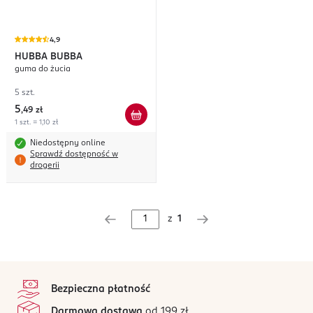
4,9
HUBBA BUBBA
guma do żucia
5 szt.
5
,
49 zł
1 szt. = 1,10 zł
Niedostępny online
Sprawdź dostępność w
drogerii
z
1
stopka
Bezpieczna płatność
Darmowa dostawa
od 199 zł