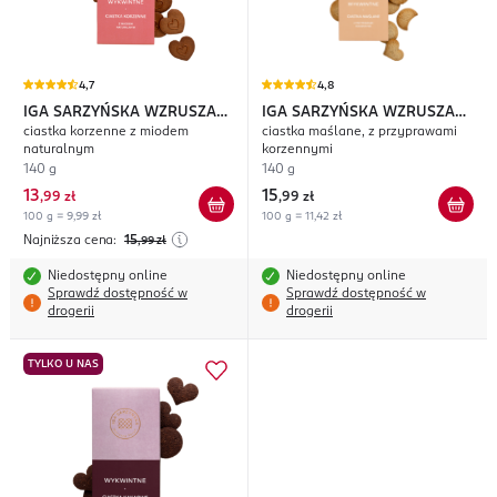
4,7
4,8
IGA SARZYŃSKA WZRUSZA
IGA SARZYŃSKA WZRUSZA
ciastka korzenne z miodem
ciastka maślane, z przyprawami
TORUŃ
Wykwintne
TORUŃ
Wykwintne
naturalnym
korzennymi
140 g
140 g
13
15
,
99 zł
,
99 zł
100 g = 9,99 zł
100 g = 11,42 zł
Najniższa cena:
15
,99
zł
Niedostępny online
Niedostępny online
Sprawdź dostępność w
Sprawdź dostępność w
drogerii
drogerii
TYLKO U NAS