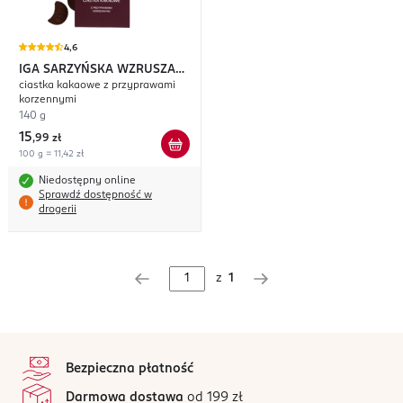
4,6
IGA SARZYŃSKA WZRUSZA
ciastka kakaowe z przyprawami
TORUŃ
Wykwintne
korzennymi
140 g
15
,
99 zł
100 g = 11,42 zł
Niedostępny online
Sprawdź dostępność w
drogerii
z
1
stopka
Bezpieczna płatność
Darmowa dostawa
od 199 zł