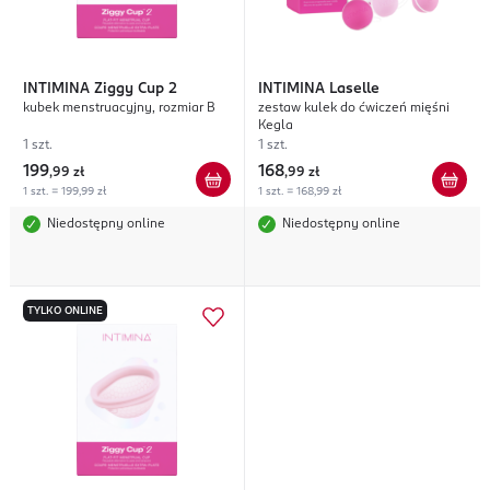
INTIMINA
Ziggy Cup 2
INTIMINA
Laselle
kubek menstruacyjny, rozmiar B
zestaw kulek do ćwiczeń mięśni
Kegla
1 szt.
1 szt.
199
168
,
99 zł
,
99 zł
1 szt. = 199,99 zł
1 szt. = 168,99 zł
Niedostępny online
Niedostępny online
TYLKO ONLINE