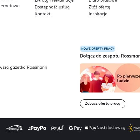
Zwroty i reklamacje
Biuro prasowe
nternetowa
Dostępność usług
Złóż ofertę
Kontakt
Inspiracje
NOWE OFERTY PRACY
a
Dołącz do zespołu Rossma
Zobacz oferty pracy
Nasi dostawcy