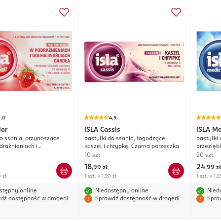
5,0
4,9
ior
ISLA
Cassis
ISLA
Me
do ssania, przynoszące
pastylki do ssania, łagodzące
pastylki 
drażnieniach i
kaszel i chrypkę, Czarna porzeczka
przezięb
ściach gardła, wyrób
10 szt.
20 szt.
y
18
24
,
99 zł
,
99 zł
0 zł
1 szt. = 1,90 zł
1 szt. = 1,2
stępny online
Niedostępny online
Nied
dź dostępność w drogerii
Sprawdź dostępność w drogerii
Spra