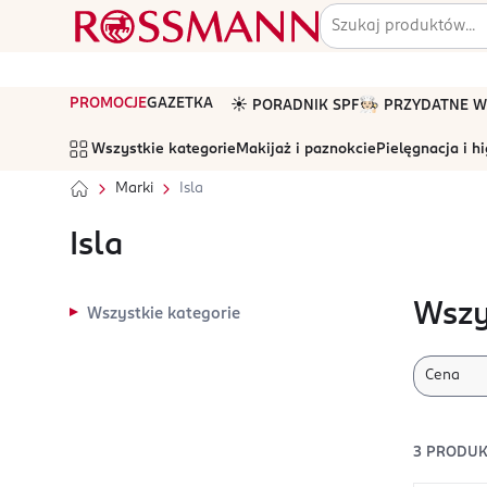
PROMOCJE
GAZETKA
☀️ PORADNIK SPF
🧑🏻‍🍳 PRZYDATNE
Wszystkie kategorie
Makijaż i paznokcie
Pielęgnacja i h
Marki
Isla
Isla
Wszy
Wszystkie kategorie
Cena
3
PRODUK