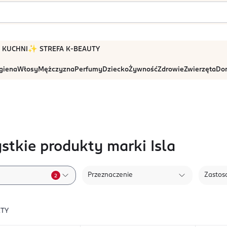
 W KUCHNI
✨ STREFA K-BEAUTY
igiena
Włosy
Mężczyzna
Perfumy
Dziecko
Żywność
Zdrowie
Zwierzęta
Dom
stkie produkty marki Isla
Przeznaczenie
Zastos
2
TY