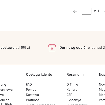
z
1
 dostawa
od 199 zł
Darmowy odbiór
w ponad 2
Obsługa klienta
Rossmann
Nas
erię
FAQ
O firmie
No
arunkowa
Pomoc
Kariera
Me
owo
Dostawa
CSR
Mam
mobilna
Płatność
Ekspansja
Pom
L i Klub