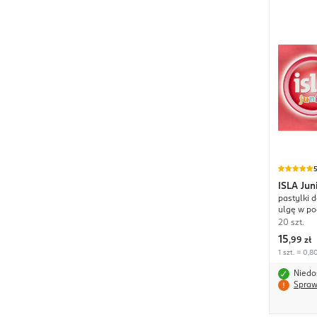
ISLA
Jun
pastylki 
ulgę w po
dolegliwo
20 szt.
medyczn
15
,
99 zł
1 szt. = 0,8
Niedo
Spraw