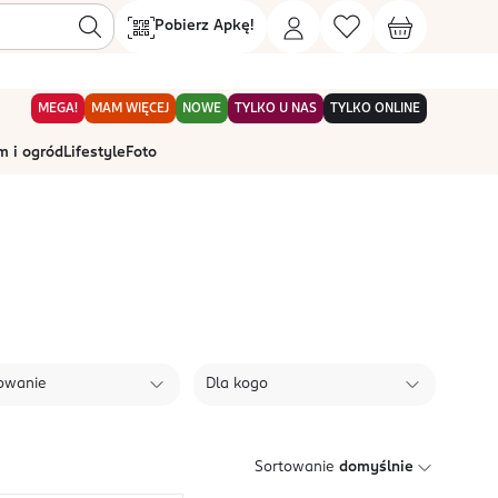
Pobierz Apkę!
MEGA!
MAM WIĘCEJ
NOWE
TYLKO U NAS
TYLKO ONLINE
 i ogród
Lifestyle
Foto
owanie
Dla kogo
Sortowanie
domyślnie