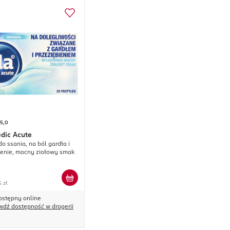
5,0
dic Acute
do ssania, na ból gardła i
ienie, mocny ziołowy smak
5 zł
ostępny online
wdź dostępność w drogerii