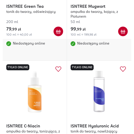
ISNTREE
Green Tea
ISNTREE
Mugwort
tonik do twarzy, odświeżający
ampułka do twarzy, kojąca, z
Piołunem
200 ml
50 ml
79
99
,
99 zł
,
99 zł
100 ml = 40,00 zł
100 ml = 199,98 zł
Niedostępny online
Niedostępny online
TYLKO ONLINE
TYLKO ONLINE
ISNTREE
C-Niacin
ISNTREE
Hyaluronic Acid
ampułka do twarzy, tonizująca, z
tonik do twarzy, nawilżający