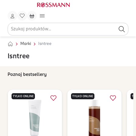
Marki
Isntree
Isntree
Poznaj bestsellery
TYLKO ONLINE
TYLKO ONLINE
TY