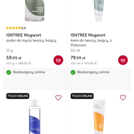
5,0
ISNTREE
Mugwort
ISNTREE
Mugwort
puder do mycia twarzy, kojący
krem do twarzy, kojący, z
Piołunem
15 g
50 ml
59
79
,
99 zł
,
99 zł
100 g = 399,93 zł
100 ml = 159,98 zł
Niedostępny online
Niedostępny online
TYLKO ONLINE
TYLKO ONLINE