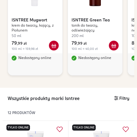
ISNTREE
Mugwort
ISNTREE
Green Tea
IS
krem do twarzy, kojący, z
tonik do twarzy,
kre
Ac
Piołunem
odświeżający
na
hi
50 ml
200 ml
10
79
79
89
,
99 zł
,
99 zł
100 ml = 159,98 zł
100 ml = 40,00 zł
100
Niedostępny online
Niedostępny online
Wszystkie produkty marki Isntree
Filtry
12
PRODUKTÓW
TYLKO ONLINE
TYLKO ONLINE