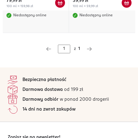
79
59
,
99 zł
,
99 zł
100 ml = 159,98 zł
100 ml = 59,99 zł
Niedostępny online
Niedostępny online
z
1
stopka
Bezpieczna płatność
Darmowa dostawa
od 199 zł
Darmowy odbiór
w ponad 2000 drogerii
14 dni na zwrot zakupów
Zapisz się na newsletter!