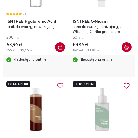
5,0
ISNTREE
Hyaluronic Acid
ISNTREE
C-Niacin
tonik do twarzy, nawilżający
krem do twarzy, tonizujący, z
Witaminą C i Niacynamidem
200 ml
50 ml
63
69
,
99 zł
,
99 zł
100 ml = 32,00 zł
100 ml = 139,98 zł
Niedostępny online
Niedostępny online
TYLKO ONLINE
TYLKO ONLINE