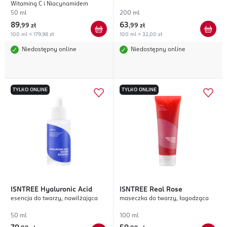
Witaminą C i Niacynamidem
50 ml
200 ml
89
63
,
99 zł
,
99 zł
100 ml = 179,98 zł
100 ml = 32,00 zł
Niedostępny online
Niedostępny online
TYLKO ONLINE
TYLKO ONLINE
ISNTREE
Hyaluronic Acid
ISNTREE
Real Rose
esencja do twarzy, nawilżająca
maseczka do twarzy, łagodząca
50 ml
100 ml