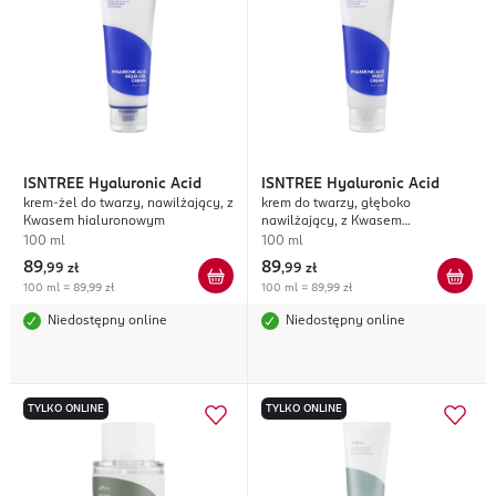
ISNTREE
Hyaluronic Acid
ISNTREE
Hyaluronic Acid
krem-żel do twarzy, nawilżający, z
krem do twarzy, głęboko
Kwasem hialuronowym
nawilżający, z Kwasem
hialuronowym
100 ml
100 ml
89
89
,
99 zł
,
99 zł
100 ml = 89,99 zł
100 ml = 89,99 zł
Niedostępny online
Niedostępny online
TYLKO ONLINE
TYLKO ONLINE