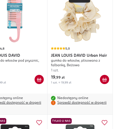
4,8
5,0
OUIS DAVID
JEAN LOUIS DAVID
Urban Hair
 do włosów pod prysznic,
gumka do włosów, plisowana z
falbanką, Beżowa
1 szt.
19
,
99 zł
99 zł
1 szt. = 19,99 zł
ostępny online
Niedostępny online
wdź dostępność w drogerii
Sprawdź dostępność w drogerii
 NAS
TYLKO U NAS