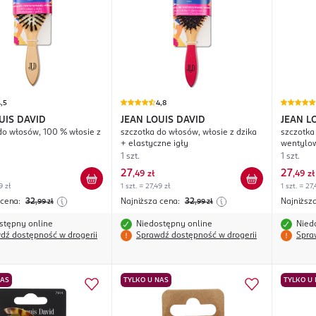
,5
4,8
UIS DAVID
JEAN LOUIS DAVID
JEAN L
do włosów, 100 % włosie z
szczotka do włosów, włosie z dzika
szczotka
+ elastyczne igły
wentylow
1 szt.
1 szt.
27
27
,
49 zł
,
49 zł
9 zł
1 szt. = 27,49 zł
1 szt. = 27,
 cena:
32
Najniższa cena:
32
Najniższ
,99
zł
,99
zł
stępny online
Niedostępny online
Nied
dź dostępność w drogerii
Sprawdź dostępność w drogerii
Spra
NAS
TYLKO U NAS
TYLKO U