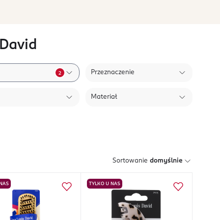
 David
Przeznaczenie
2
Materiał
Sortowanie
domyślnie
 NAS
TYLKO U NAS