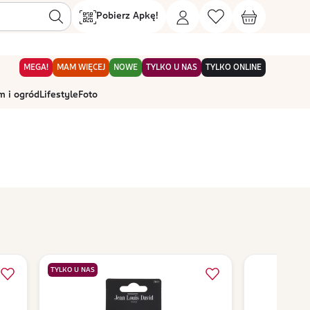
Pobierz Apkę!
MEGA!
MAM WIĘCEJ
NOWE
TYLKO U NAS
TYLKO ONLINE
 i ogród
Lifestyle
Foto
TYLKO U NAS