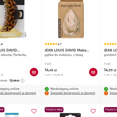
,8
4,7
UIS DAVID
JEAN LOUIS DAVID
Make
JEAN L
 włosów, Panterka,
gąbka do makijażu, z kawą
grzebień
able
Coffee.Not Waste.
1 szt.
1 szt.
14
14
,
49 zł
,
99 zł
 zł
1 szt. = 14,49 zł
1 szt. = 14,
 cena:
12
,99
zł
stępny online
Niedostępny online
Nied
dź dostępność w drogerii
Sprawdź dostępność w drogerii
Spra
NAS
TYLKO U NAS
TYLKO U