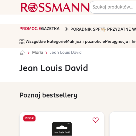
PROMOCJE
GAZETKA
☀️ PORADNIK SPF
🧑🏻‍🍳 PRZYDATNE
Wszystkie kategorie
Makijaż i paznokcie
Pielęgnacja i h
Marki
Jean Louis David
Jean Louis David
Poznaj bestsellery
MEGA!