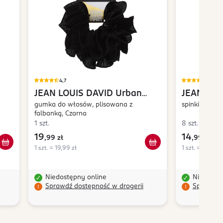
4,7
4,7
JEAN LOUIS DAVID
Urban
JEAN LOU
Hair
gumka do włosów, plisowana z
spinki do wł
falbanką, Czarna
1 szt.
8 szt.
19
14
,
99 zł
,
99 zł
1 szt. = 19,99 zł
1 szt. = 1,87 zł
Niedostępny online
Niedostę
Sprawdź dostępność w drogerii
Sprawdź 