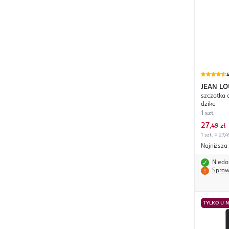
4
JEAN LO
szczotka 
dzika
1 szt.
27
,
49 zł
1 szt. = 27,4
Najniższa
Niedo
Spraw
TYLKO U 