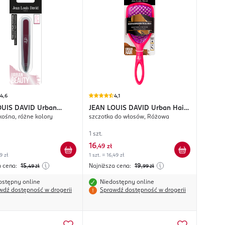
4,6
4,1
OUIS DAVID
Urban
JEAN LOUIS DAVID
Urban Hair
kośna, różne kolory
szczotka do włosów, Różowa
The All Brush
1 szt.
16
,
49 zł
9 zł
1 szt. = 16,49 zł
a cena:
15
Najniższa cena:
19
,49
zł
,99
zł
ostępny online
Niedostępny online
wdź dostępność w drogerii
Sprawdź dostępność w drogerii