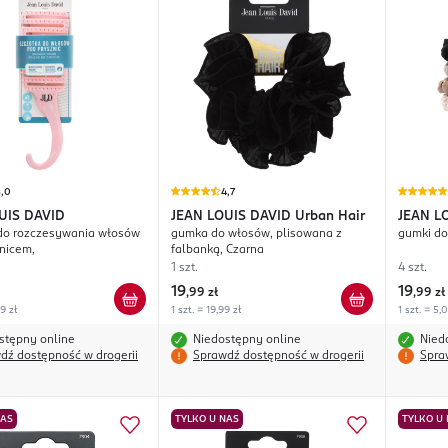
5,0
4,7
UIS DAVID
JEAN LOUIS DAVID
Urban Hair
JEAN L
do rozczesywania włosów
gumka do włosów, plisowana z
gumki do
nicem,
falbanką, Czarna
1 szt.
4 szt.
19
19
,
99 zł
,
99 zł
99 zł
1 szt. = 19,99 zł
1 szt. = 5,
stępny online
Niedostępny online
Nied
dź dostępność w drogerii
Sprawdź dostępność w drogerii
Spra
NAS
TYLKO U NAS
TYLKO U