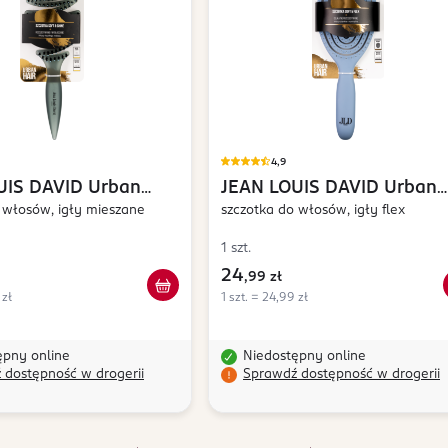
4,9
UIS DAVID
Urban
JEAN LOUIS DAVID
Urban
 włosów, igły mieszane
Hair
szczotka do włosów, igły flex
1 szt.
24
,
99 zł
 zł
1 szt. = 24,99 zł
ępny online
Niedostępny online
 dostępność w drogerii
Sprawdź dostępność w drogerii