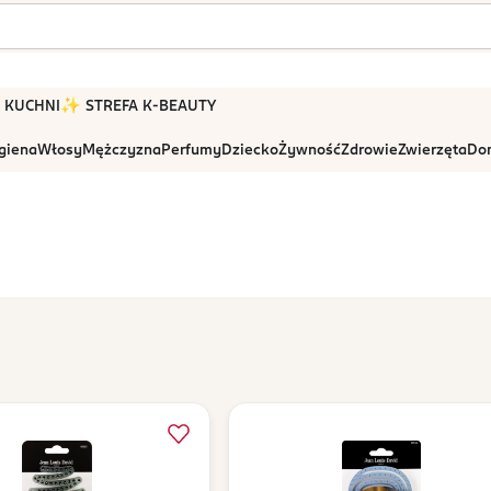
 W KUCHNI
✨ STREFA K-BEAUTY
igiena
Włosy
Mężczyzna
Perfumy
Dziecko
Żywność
Zdrowie
Zwierzęta
Dom