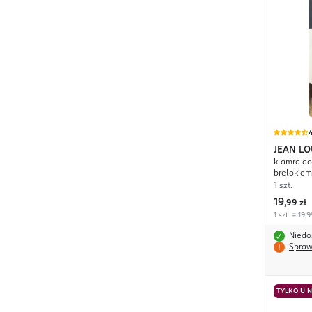
4
JEAN LO
klamra d
brelokiem
1 szt.
19
,
99 zł
1 szt. = 19,9
Niedo
Spraw
TYLKO U 