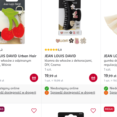
,2
5,0
UIS DAVID
Urban Hair
JEAN LOUIS DAVID
JEAN L
o włosów z odpinanym
klamra do włosów z dekoracjami,
gumka do
, Wiśnie
DIY, Czarna
regulacj
1 szt.
1 szt.
19
19
,
99 zł
,
99 zł
9 zł
1 szt. = 19,99 zł
1 szt. = 19,
stępny online
Niedostępny online
Nied
dź dostępność w drogerii
Sprawdź dostępność w drogerii
Spra
NAS
MEGA!