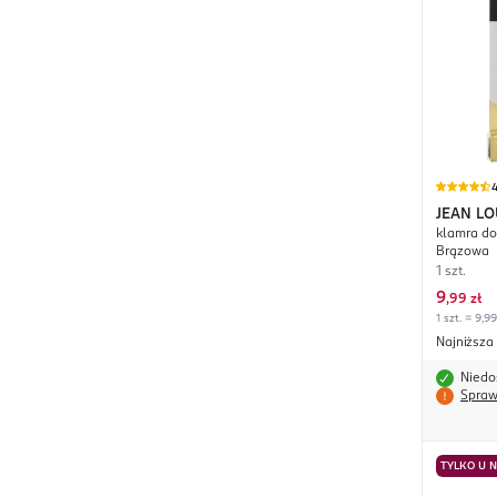
4
JEAN LO
klamra do
Unbreak
Brązowa
1 szt.
9
,
99 zł
1 szt. = 9,99
Najniższa
Niedo
Spraw
TYLKO U 