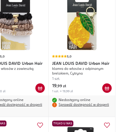
5,0
5,0
OUIS DAVID
Urban Hair
JEAN LOUIS DAVID
Urban Hair
 włosów z zawieszką
klamra do włosów z odpinanym
brelokiem, Cytryna
1 szt.
19
,
99 zł
00 zł
1 szt. = 19,99 zł
ostępny online
Niedostępny online
wdź dostępność w drogerii
Sprawdź dostępność w drogerii
 NAS
TYLKO U NAS