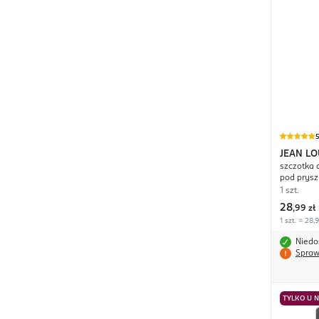
JEAN LO
szczotka 
pod prysz
1 szt.
28
,
99 zł
1 szt. = 28,
Niedo
Spraw
TYLKO U 