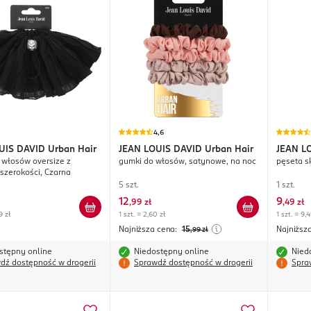
4,6
UIS DAVID
Urban Hair
JEAN LOUIS DAVID
Urban Hair
JEAN L
włosów oversize z
gumki do włosów, satynowe, na noc
pęseta s
Beauty
 szerokości, Czarna
5 szt.
1 szt.
12
9
,
99 zł
,
49 zł
9 zł
1 szt. = 2,60 zł
1 szt. = 9,4
Najniższa cena:
15
Najniższ
,99
zł
stępny online
Niedostępny online
Nied
dź dostępność w drogerii
Sprawdź dostępność w drogerii
Spra