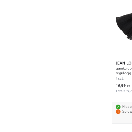
JEAN LO
gumka do 
regulacją
1 szt.
19
,
99 zł
1 szt. = 19,9
Niedo
Spraw