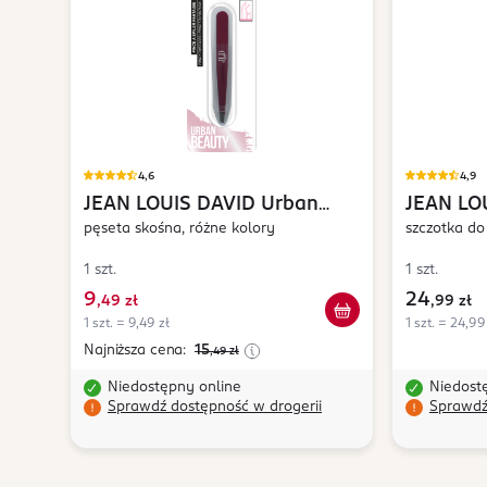
4,6
4,9
JEAN LOUIS DAVID
Urban
JEAN LO
Beauty
pęseta skośna, różne kolory
Hair
szczotka do
1 szt.
1 szt.
9
24
,
49 zł
,
99 zł
1 szt. = 9,49 zł
1 szt. = 24,99
Najniższa cena:
15
,49
zł
Niedostępny online
Niedost
Sprawdź dostępność w drogerii
Sprawdź