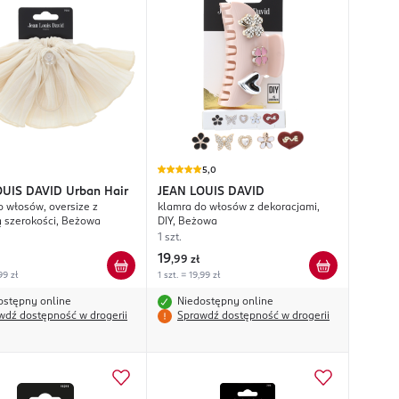
5,0
OUIS DAVID
Urban Hair
JEAN LOUIS DAVID
 włosów, oversize z
klamra do włosów z dekoracjami,
ą szerokości, Beżowa
DIY, Beżowa
1 szt.
19
,
99 zł
99 zł
1 szt. = 19,99 zł
ostępny online
Niedostępny online
wdź dostępność w drogerii
Sprawdź dostępność w drogerii