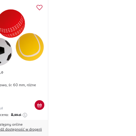
5,0
owa, śr. 60 mm, różne
 zł
 cena:
8
,99
zł
stępny online
dź dostępność w drogerii