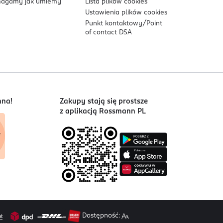
agamy jak umiemy
Lista plików
cookies
Ustawienia plików
cookies
Punkt kontaktowy/
Point
of contact DSA
nna!
Zakupy stają się prostsze
z aplikacją Rossmann PL
Dostępność: