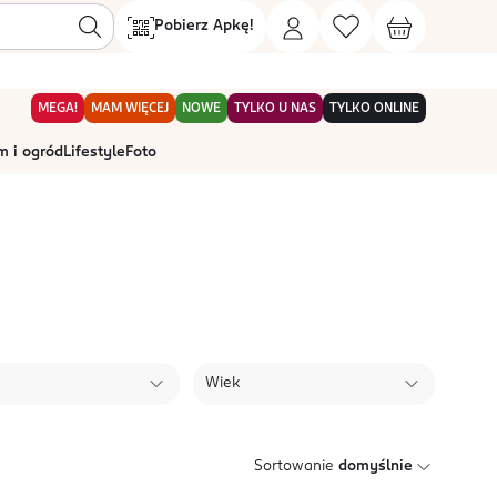
Pobierz Apkę!
MEGA!
MAM WIĘCEJ
NOWE
TYLKO U NAS
TYLKO ONLINE
 i ogród
Lifestyle
Foto
Wiek
Sortowanie
domyślnie