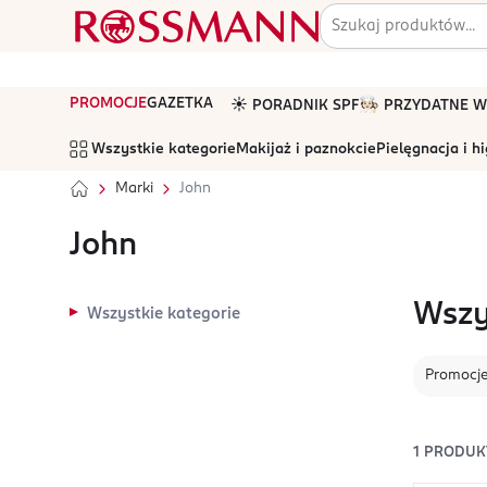
PROMOCJE
GAZETKA
☀️ PORADNIK SPF
🧑🏻‍🍳 PRZYDATNE
Wszystkie kategorie
Makijaż i paznokcie
Pielęgnacja i h
Marki
John
John
Wszy
Wszystkie kategorie
Promocj
1
PRODUK