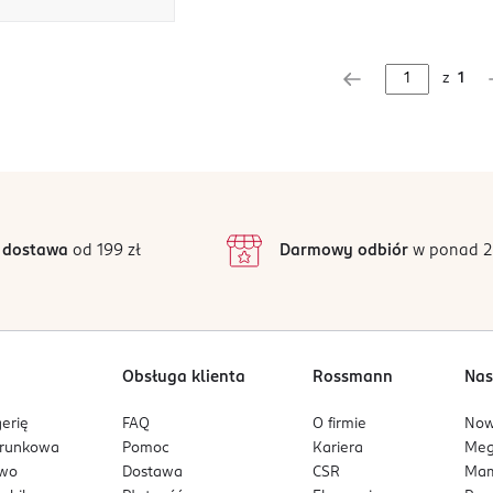
z
1
 dostawa
od 199 zł
Darmowy odbiór
w ponad 2
Obsługa klienta
Rossmann
Nas
erię
FAQ
O firmie
No
arunkowa
Pomoc
Kariera
Me
owo
Dostawa
CSR
Mam