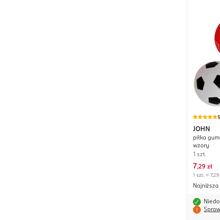
JOHN
piłka gum
wzory
1 szt.
7
,
29 zł
1 szt. = 7,29
Najniższa
Niedo
Spraw