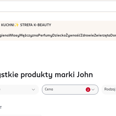
 W KUCHNI
✨ STREFA K-BEAUTY
igiena
Włosy
Mężczyzna
Perfumy
Dziecko
Żywność
Zdrowie
Zwierzęta
Dom
stkie produkty marki John
e
Cena
Rodzaj
2
T