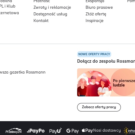
mobilna
Płatność
Ekspansja
Pom
L i Klub
Zwroty i reklamacje
Biuro prasowe
nternetowa
Dostępność usług
Złóż ofertę
Kontakt
Inspiracje
NOWE OFERTY PRACY
a
Dołącz do zespołu Rossma
Zobacz oferty pracy
Nasi dostawcy