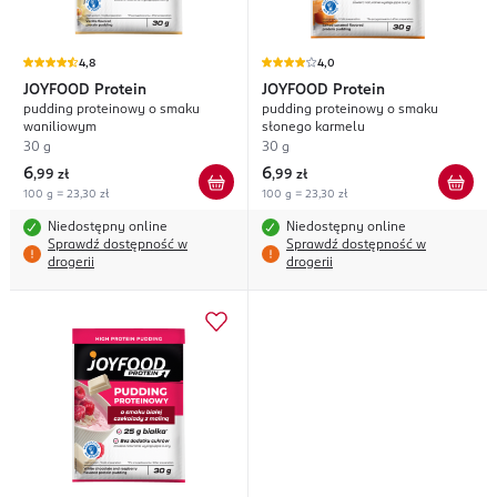
4,8
4,0
JOYFOOD
Protein
JOYFOOD
Protein
pudding proteinowy o smaku
pudding proteinowy o smaku
waniliowym
słonego karmelu
30 g
30 g
6
6
,
99 zł
,
99 zł
100 g = 23,30 zł
100 g = 23,30 zł
Niedostępny online
Niedostępny online
Sprawdź dostępność w
Sprawdź dostępność w
drogerii
drogerii