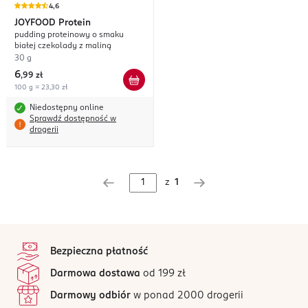
4,6
JOYFOOD
Protein
pudding proteinowy o smaku
białej czekolady z maliną
30 g
6
,
99 zł
100 g = 23,30 zł
Niedostępny online
Sprawdź dostępność w
drogerii
z
1
stopka
Bezpieczna płatność
Darmowa dostawa
od 199 zł
Darmowy odbiór
w ponad 2000 drogerii