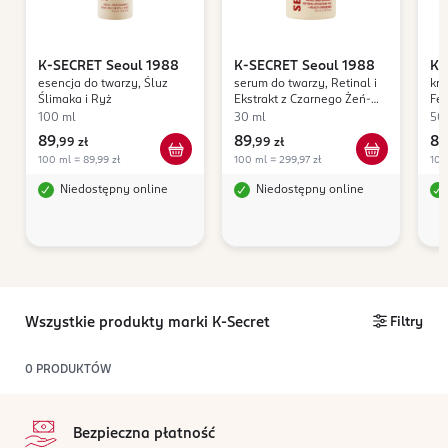
K-SECRET
Seoul 1988
K-SECRET
Seoul 1988
K-
esencja do twarzy, Śluz
serum do twarzy, Retinal i
kre
Ślimaka i Ryż
Ekstrakt z Czarnego Żeń-
Fe
Szenia
100 ml
30 ml
50
89
89
84
,
99 zł
,
99 zł
100 ml = 89,99 zł
100 ml = 299,97 zł
100
Niedostępny online
Niedostępny online
Wszystkie produkty marki K-Secret
Filtry
0
PRODUKTÓW
stopka
Bezpieczna płatność