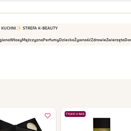
 W KUCHNI
✨ STREFA K-BEAUTY
igiena
Włosy
Mężczyzna
Perfumy
Dziecko
Żywność
Zdrowie
Zwierzęta
Dom
TYLKO U NAS