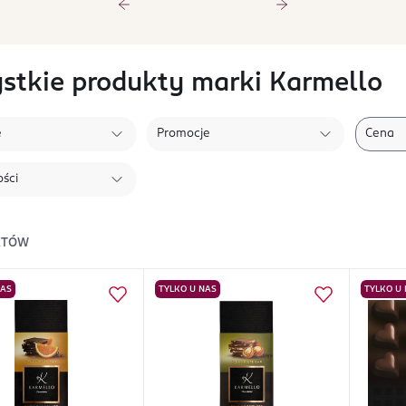
stkie produkty marki Karmello
e
Promocje
Cena
ści
KTÓW
NAS
TYLKO U NAS
TYLKO U