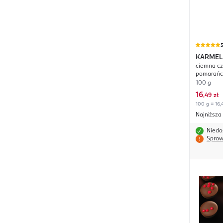
KARMEL
ciemna cz
pomarań
100 g
16
,
49 zł
100 g = 16,
Najniższa
Niedo
Spraw