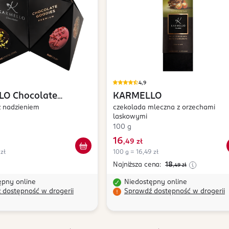
4,9
LO
Chocolate
KARMELLO
z nadzieniem
czekolada mleczna z orzechami
laskowymi
100 g
16
,
49 zł
 zł
100 g = 16,49 zł
Najniższa cena:
18
,49
zł
ępny online
Niedostępny online
 dostępność w drogerii
Sprawdź dostępność w drogerii