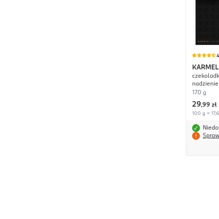
4
KARMEL
czekoladk
nadzieni
170 g
29
,
99 zł
100 g = 17,6
Niedo
Spraw