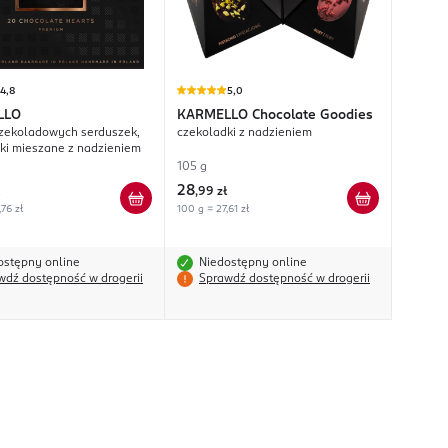
4,8
5,0
LLO
KARMELLO
Chocolate Goodies
zekoladowych serduszek,
czekoladki z nadzieniem
ki mieszane z nadzieniem
105 g
28
,
99 zł
,76 zł
100 g = 27,61 zł
ostępny online
Niedostępny online
wdź dostępność w drogerii
Sprawdź dostępność w drogerii