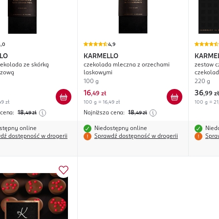
5,0
4,9
LO
KARMELLO
KARME
ekolada ze skórką
czekolada mleczna z orzechami
zestaw c
czową
laskowymi
czekolad
100 g
220 g
16
36
,
49 zł
,
99 zł
49 zł
100 g = 16,49 zł
100 g = 21
 cena:
18
Najniższa cena:
18
,49
zł
,49
zł
stępny online
Niedostępny online
Nied
dź dostępność w drogerii
Sprawdź dostępność w drogerii
Spra