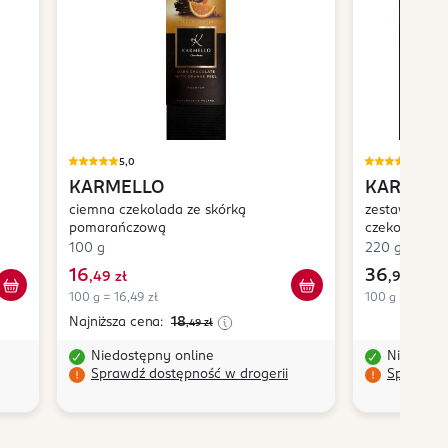
5,0
4,8
KARMELLO
KARMEL
ciemna czekolada ze skórką
zestaw czek
pomarańczową
czekoladki m
100 g
220 g
16
36
,
49 zł
,
99 zł
100 g = 16,49 zł
100 g = 21,76 z
Najniższa cena:
18
,49
zł
Niedostępny online
Niedostę
Sprawdź dostępność w drogerii
Sprawdź 