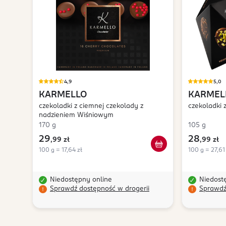
4,9
5,0
KARMELLO
KARMEL
czekoladki z ciemnej czekolady z
Goodies
czekoladki 
nadzieniem Wiśniowym
170 g
105 g
29
28
,
99 zł
,
99 zł
100 g = 17,64 zł
100 g = 27,61
Niedostępny online
Niedost
Sprawdź dostępność w drogerii
Sprawdź