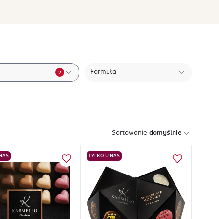
Formuła
2
Sortowanie
domyślnie
 NAS
TYLKO U NAS