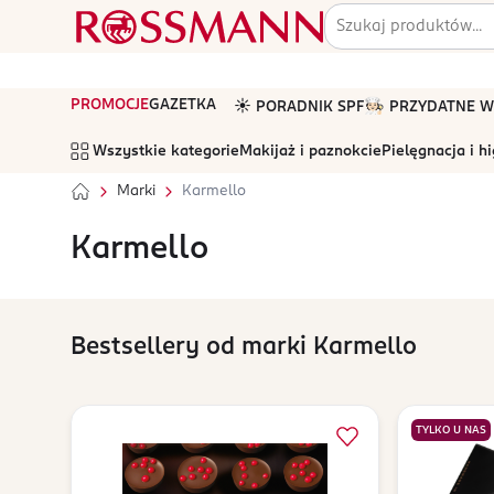
PROMOCJE
GAZETKA
☀️ PORADNIK SPF
🧑🏻‍🍳 PRZYDATNE
Wszystkie kategorie
Makijaż i paznokcie
Pielęgnacja i h
Marki
Karmello
Karmello
Bestsellery od marki Karmello
TYLKO U NAS