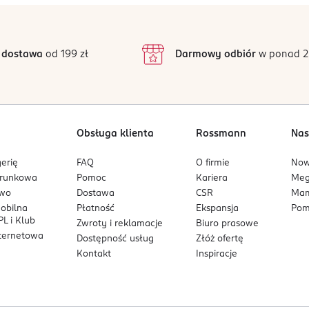
 dostawa
od 199 zł
Darmowy odbiór
w ponad 2
Obsługa klienta
Rossmann
Nas
erię
FAQ
O firmie
No
arunkowa
Pomoc
Kariera
Me
owo
Dostawa
CSR
Mam
mobilna
Płatność
Ekspansja
Pom
L i Klub
Zwroty i reklamacje
Biuro prasowe
nternetowa
Dostępność usług
Złóż ofertę
Kontakt
Inspiracje