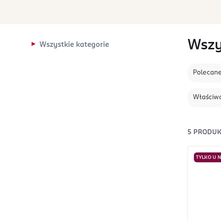
Wszy
Wszystkie kategorie
Polecan
Właściwo
5
PRODU
TYLKO U 