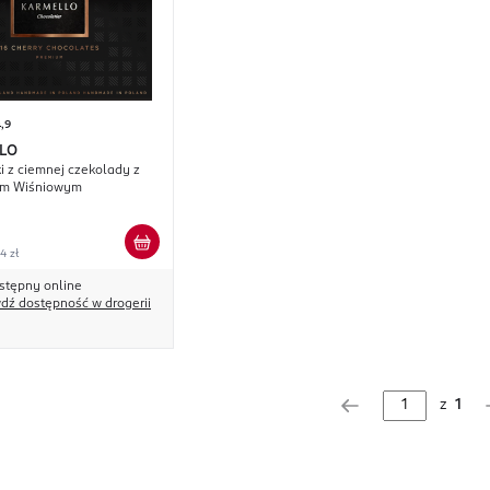
,9
LO
i z ciemnej czekolady z
em Wiśniowym
4 zł
stępny online
dź dostępność w drogerii
z
1