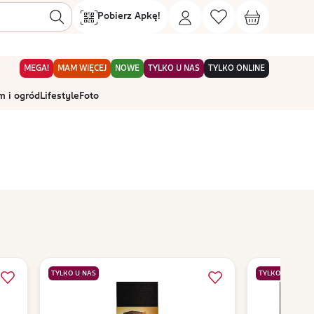
Pobierz Apkę!
MEGA!
MAM WIĘCEJ
NOWE
TYLKO U NAS
TYLKO ONLINE
 i ogród
Lifestyle
Foto
TYLKO U NAS
TYLKO U NAS