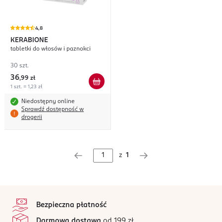
4,8
KERABIONE
tabletki do włosów i paznokci
30 szt.
36
,
99 zł
1 szt. = 1,23 zł
Niedostępny online
Sprawdź dostępność w
drogerii
z
1
stopka
Bezpieczna płatność
Darmowa dostawa
od 199 zł