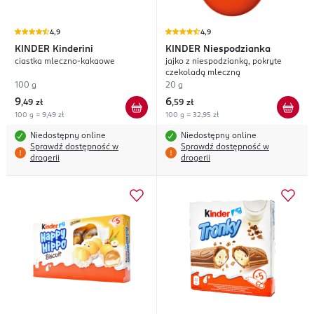
4,9
4,9
KINDER
Kinderini
KINDER
Niespodzianka
ciastka mleczno-kakaowe
jajko z niespodzianką, pokryte
czekoladą mleczną
100 g
20 g
9
6
,
49 zł
,
59 zł
100 g = 9,49 zł
100 g = 32,95 zł
Niedostępny online
Niedostępny online
Sprawdź dostępność w
Sprawdź dostępność w
drogerii
drogerii