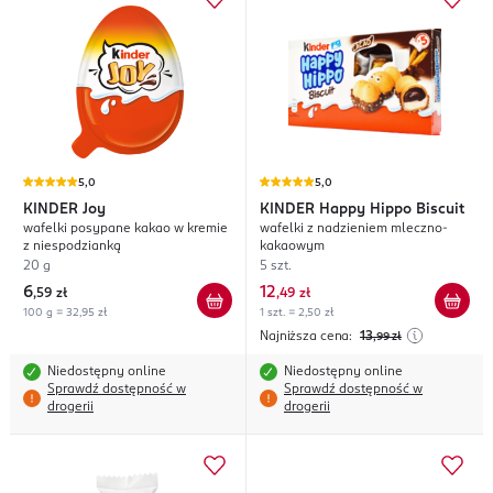
5,0
5,0
KINDER
Joy
KINDER
Happy Hippo Biscuit
wafelki posypane kakao w kremie
wafelki z nadzieniem mleczno-
z niespodzianką
kakaowym
20 g
5 szt.
6
12
,
59 zł
,
49 zł
100 g = 32,95 zł
1 szt. = 2,50 zł
Najniższa cena:
13
,99
zł
Niedostępny online
Niedostępny online
Sprawdź dostępność w
Sprawdź dostępność w
drogerii
drogerii