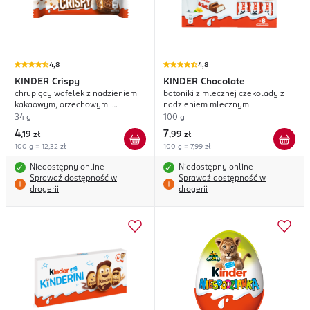
4,8
4,8
KINDER
Crispy
KINDER
Chocolate
chrupiący wafelek z nadzieniem
batoniki z mlecznej czekolady z
kakaowym, orzechowym i
nadzieniem mlecznym
mlecznym
34 g
100 g
4
7
,
19 zł
,
99 zł
100 g = 12,32 zł
100 g = 7,99 zł
Niedostępny online
Niedostępny online
Sprawdź dostępność w
Sprawdź dostępność w
drogerii
drogerii