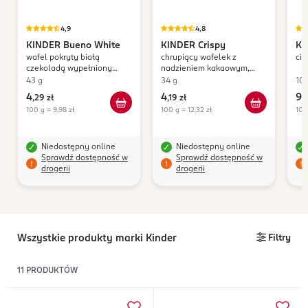
4,9
4,8
KINDER
Bueno White
KINDER
Crispy
KI
wafel pokryty białą
chrupiący wafelek z
ci
czekoladą wypełniony
nadzieniem kakaowym,
delikatnym mleczno-
orzechowym i mlecznym
43 g
34 g
10
orzechowym nadzieniem
4
4
9
,
29 zł
,
19 zł
,
4
100 g = 9,98 zł
100 g = 12,32 zł
100
Niedostępny online
Niedostępny online
Sprawdź dostępność w
Sprawdź dostępność w
drogerii
drogerii
Wszystkie produkty marki Kinder
Filtry
11
PRODUKTÓW