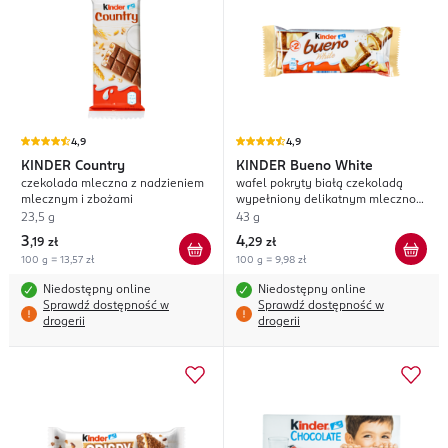
4,9
4,9
KINDER
Country
KINDER
Bueno White
czekolada mleczna z nadzieniem
wafel pokryty białą czekoladą
mlecznym i zbożami
wypełniony delikatnym mleczno-
orzechowym nadzieniem
23,5 g
43 g
3
4
,
19 zł
,
29 zł
100 g = 13,57 zł
100 g = 9,98 zł
Niedostępny online
Niedostępny online
Sprawdź dostępność w
Sprawdź dostępność w
drogerii
drogerii