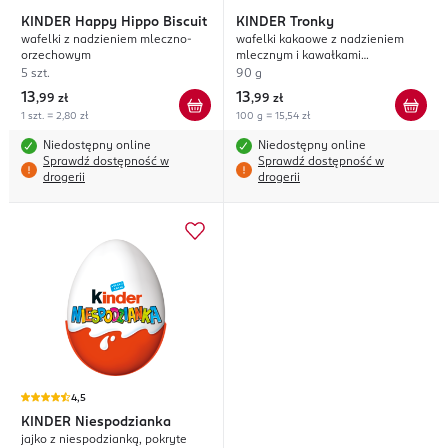
KINDER
Happy Hippo Biscuit
KINDER
Tronky
wafelki z nadzieniem mleczno-
wafelki kakaowe z nadzieniem
orzechowym
mlecznym i kawałkami
herbatników
5 szt.
90 g
13
13
,
99 zł
,
99 zł
1 szt. = 2,80 zł
100 g = 15,54 zł
Niedostępny online
Niedostępny online
Sprawdź dostępność w
Sprawdź dostępność w
drogerii
drogerii
4,5
KINDER
Niespodzianka
jajko z niespodzianką, pokryte