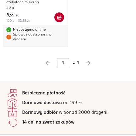
czekoladą mleczną
20 g
6
,
59 zł
100 g = 32,95 zł
Niedostępny online
Sprawdź dostępność w
drogerii
z
1
stopka
Bezpieczna płatność
Darmowa dostawa
od 199 zł
Darmowy odbiór
w ponad 2000 drogerii
14 dni na zwrot zakupów