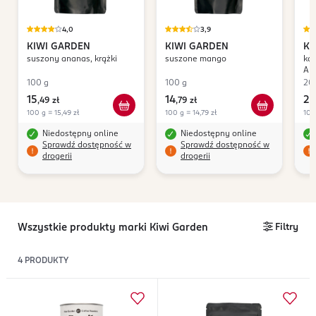
4,0
3,9
KIWI GARDEN
KIWI GARDEN
KI
suszony ananas, krążki
suszone mango
kaw
Ara
100 g
100 g
20
15
14
29
,
49 zł
,
79 zł
100 g = 15,49 zł
100 g = 14,79 zł
100
Niedostępny online
Niedostępny online
Sprawdź dostępność w
Sprawdź dostępność w
drogerii
drogerii
Wszystkie produkty marki Kiwi Garden
Filtry
4
PRODUKTY