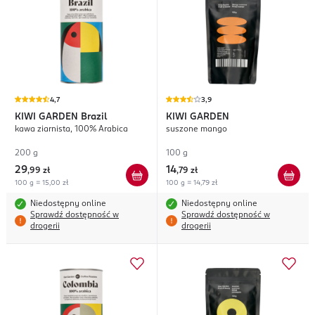
4,7
3,9
KIWI GARDEN
Brazil
KIWI GARDEN
kawa ziarnista, 100% Arabica
suszone mango
200 g
100 g
29
14
,
99 zł
,
79 zł
100 g = 15,00 zł
100 g = 14,79 zł
Niedostępny online
Niedostępny online
Sprawdź dostępność w
Sprawdź dostępność w
drogerii
drogerii