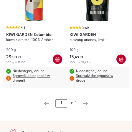
4,8
4,0
KIWI GARDEN
Colombia
KIWI GARDEN
kawa ziarnista, 100% Arabica
suszony ananas, krążki
200 g
100 g
29
15
,
99 zł
,
49 zł
100 g = 15,00 zł
100 g = 15,49 zł
Niedostępny online
Niedostępny online
Sprawdź dostępność w
Sprawdź dostępność w
drogerii
drogerii
z
1
stopka