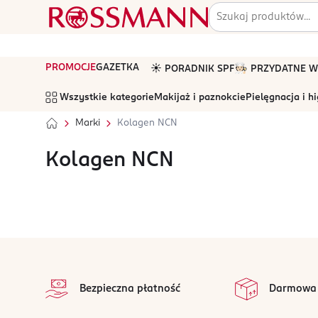
PROMOCJE
GAZETKA
☀️ PORADNIK SPF
🧑🏻‍🍳 PRZYDATNE
Wszystkie kategorie
Makijaż i paznokcie
Pielęgnacja i h
Marki
Kolagen NCN
Kolagen NCN
stopka
Bezpieczna płatność
Darmowa