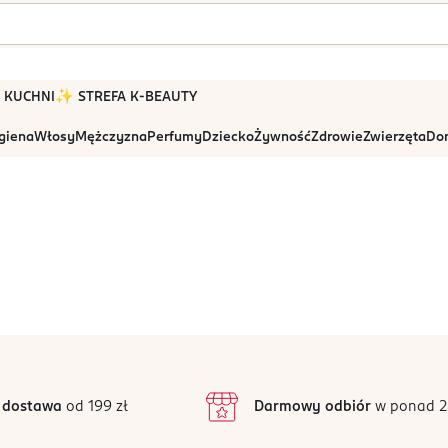
 W KUCHNI
✨ STREFA K-BEAUTY
igiena
Włosy
Mężczyzna
Perfumy
Dziecko
Żywność
Zdrowie
Zwierzęta
Dom
 dostawa
od 199 zł
Darmowy odbiór
w ponad 2