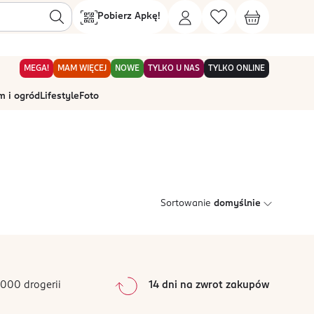
Pobierz Apkę!
MEGA!
MAM WIĘCEJ
NOWE
TYLKO U NAS
TYLKO ONLINE
 i ogród
Lifestyle
Foto
Sortowanie
domyślnie
000 drogerii
14 dni na zwrot zakupów