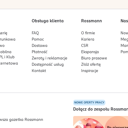
Obsługa klienta
Rossmann
Nas
erię
FAQ
O firmie
No
arunkowa
Pomoc
Kariera
Me
owo
Dostawa
CSR
Mam
mobilna
Płatność
Ekspansja
Pom
L i Klub
Zwroty i reklamacje
Biuro prasowe
nternetowa
Dostępność usług
Złóż ofertę
Kontakt
Inspiracje
NOWE OFERTY PRACY
a
Dołącz do zespołu Rossma