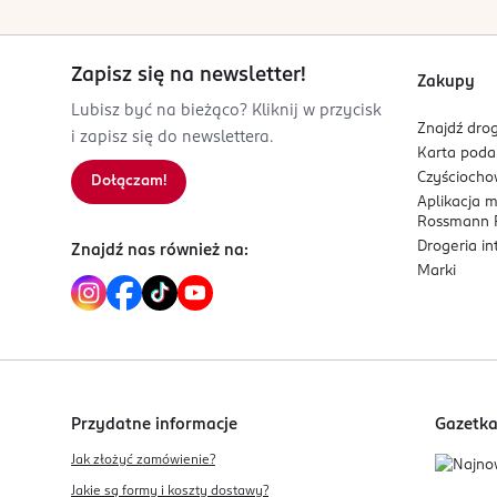
Zapisz się na newsletter!
Zakupy
Lubisz być na bieżąco? Kliknij w przycisk
Znajdź drog
i zapisz się do newslettera.
Karta pod
Czyścioch
Dołączam!
Aplikacja 
Rossmann P
Drogeria i
Znajdź nas również na:
Marki
Przydatne informacje
Gazetk
Jak złożyć zamówienie?
Jakie są formy i koszty dostawy?