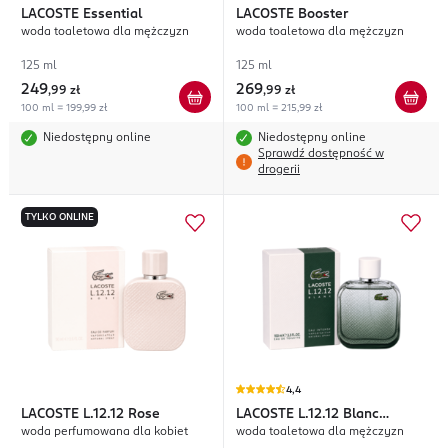
LACOSTE
Essential
LACOSTE
Booster
woda toaletowa dla mężczyzn
woda toaletowa dla mężczyzn
125 ml
125 ml
249
269
,
99 zł
,
99 zł
100 ml = 199,99 zł
100 ml = 215,99 zł
Niedostępny online
Niedostępny online
Sprawdź dostępność w
drogerii
TYLKO ONLINE
4,4
LACOSTE
L.12.12 Rose
LACOSTE
L.12.12 Blanc
woda perfumowana dla kobiet
woda toaletowa dla mężczyzn
Intense