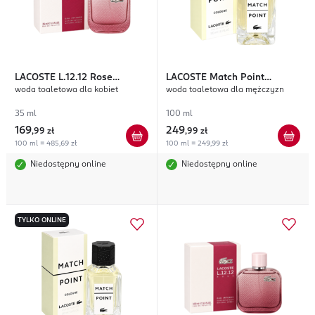
LACOSTE
L.12.12 Rose
LACOSTE
Match Point
woda toaletowa dla kobiet
woda toaletowa dla mężczyzn
Intense
Cologne
35 ml
100 ml
169
249
,
99 zł
,
99 zł
100 ml = 485,69 zł
100 ml = 249,99 zł
Niedostępny online
Niedostępny online
TYLKO ONLINE