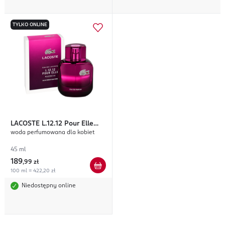
TYLKO ONLINE
LACOSTE
L.12.12 Pour Elle
woda perfumowana dla kobiet
Magnetic
45 ml
189
,
99 zł
100 ml = 422,20 zł
Niedostępny online