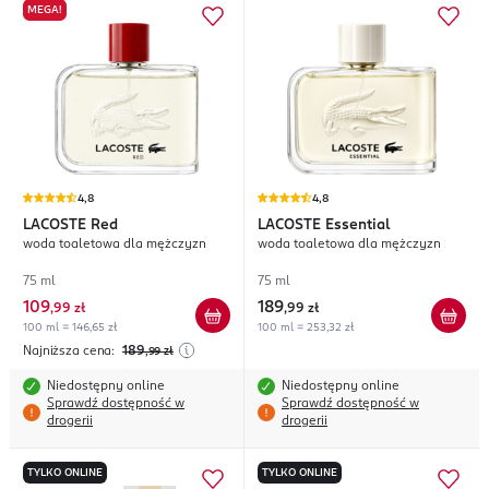
MEGA!
4,8
4,8
LACOSTE
Red
LACOSTE
Essential
woda toaletowa dla mężczyzn
woda toaletowa dla mężczyzn
75 ml
75 ml
109
189
,
99 zł
,
99 zł
100 ml = 146,65 zł
100 ml = 253,32 zł
Najniższa cena:
189
,99
zł
Niedostępny online
Niedostępny online
Sprawdź dostępność w
Sprawdź dostępność w
drogerii
drogerii
TYLKO ONLINE
TYLKO ONLINE