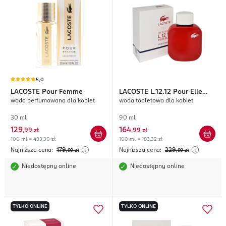
5,0
LACOSTE
Pour Femme
LACOSTE
L.12.12 Pour Elle
woda perfumowana dla kobiet
woda toaletowa dla kobiet
French Panache
30 ml
90 ml
129
164
,
99 zł
,
99 zł
100 ml = 433,30 zł
100 ml = 183,32 zł
Najniższa cena:
179
Najniższa cena:
229
,99
zł
,99
zł
Niedostępny online
Niedostępny online
TYLKO ONLINE
TYLKO ONLINE