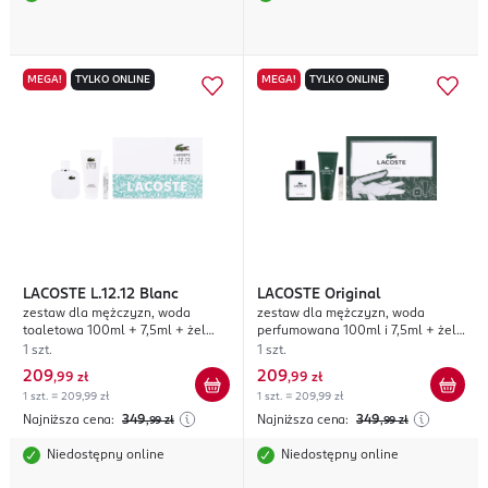
MEGA!
TYLKO ONLINE
MEGA!
TYLKO ONLINE
LACOSTE
L.12.12 Blanc
LACOSTE
Original
zestaw dla mężczyzn, woda
zestaw dla mężczyzn, woda
toaletowa 100ml + 7,5ml + żel
perfumowana 100ml i 7,5ml + żel
pod prysznic 100ml
pod prysznic 100ml
1 szt.
1 szt.
209
209
,
99 zł
,
99 zł
1 szt. = 209,99 zł
1 szt. = 209,99 zł
Najniższa cena:
349
Najniższa cena:
349
,99
zł
,99
zł
Niedostępny online
Niedostępny online