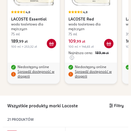
4,8
4,8
LACOSTE
Essential
LACOSTE
Red
LA
woda toaletowa dla
woda toaletowa dla
wod
In
mężczyzn
mężczyzn
75 ml
75 ml
35
189
109
16
,
99 zł
,
99 zł
100 ml = 253,32 zł
100 ml = 146,65 zł
100
Najniższa cena:
189
,99
zł
Niedostępny online
Niedostępny online
Sprawdź dostępność w
Sprawdź dostępność w
drogerii
drogerii
Wszystkie produkty marki Lacoste
Filtry
21
PRODUKTÓW