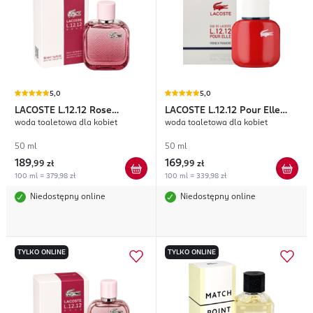
5,0
5,0
LACOSTE
L.12.12 Rose
LACOSTE
L.12.12 Pour Elle
woda toaletowa dla kobiet
woda toaletowa dla kobiet
Intense
French Panache
50 ml
50 ml
189
169
,
99 zł
,
99 zł
100 ml = 379,98 zł
100 ml = 339,98 zł
Niedostępny online
Niedostępny online
TYLKO ONLINE
TYLKO ONLINE