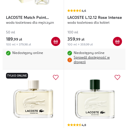
4,6
LACOSTE
Match Point
LACOSTE
L.12.12 Rose Intense
woda toaletowa dla mężczyzn
woda toaletowa dla kobiet
Cologne
50 ml
100 ml
189
359
,
99 zł
,
99 zł
100 ml = 379,98 zł
100 ml = 359,99 zł
Niedostępny online
Niedostępny online
Sprawdź dostępność w
drogerii
TYLKO ONLINE
4,8