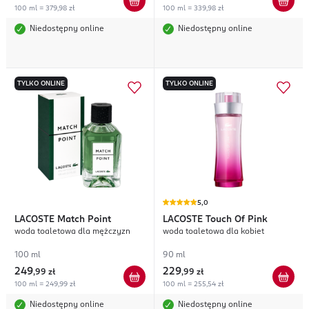
100 ml = 379,98 zł
100 ml = 339,98 zł
Niedostępny online
Niedostępny online
TYLKO ONLINE
TYLKO ONLINE
5,0
LACOSTE
Match Point
LACOSTE
Touch Of Pink
woda toaletowa dla mężczyzn
woda toaletowa dla kobiet
100 ml
90 ml
249
229
,
99 zł
,
99 zł
100 ml = 249,99 zł
100 ml = 255,54 zł
Niedostępny online
Niedostępny online