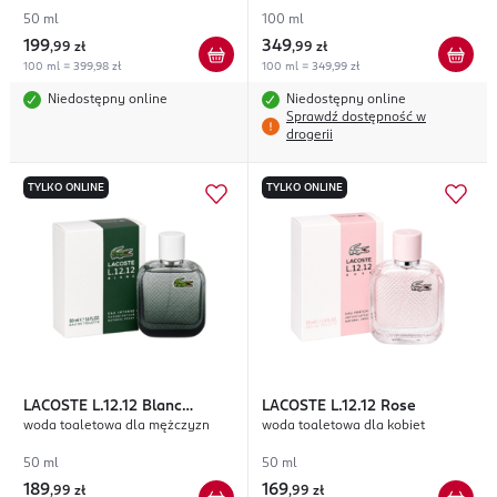
50 ml
100 ml
199
349
,
99 zł
,
99 zł
100 ml = 399,98 zł
100 ml = 349,99 zł
Niedostępny online
Niedostępny online
Sprawdź dostępność w
drogerii
TYLKO ONLINE
TYLKO ONLINE
LACOSTE
L.12.12 Blanc
LACOSTE
L.12.12 Rose
woda toaletowa dla mężczyzn
woda toaletowa dla kobiet
Intense
50 ml
50 ml
189
169
,
99 zł
,
99 zł