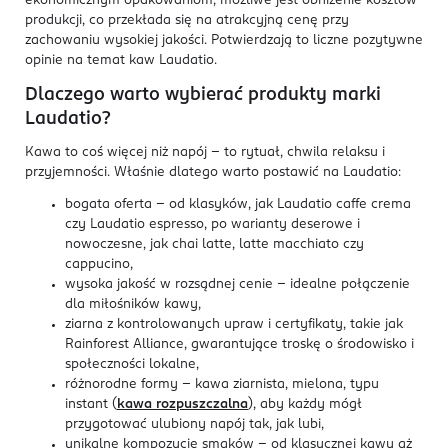
ekonomicznym opakowaniom, możliwe jest obniżenie kosztów
produkcji, co przekłada się na atrakcyjną cenę przy
zachowaniu wysokiej jakości. Potwierdzają to liczne pozytywne
opinie na temat kaw Laudatio.
Dlaczego warto wybierać produkty marki
Laudatio?
Kawa to coś więcej niż napój – to rytuał, chwila relaksu i
przyjemności. Właśnie dlatego warto postawić na Laudatio:
bogata oferta – od klasyków, jak Laudatio caffe crema
czy Laudatio espresso, po warianty deserowe i
nowoczesne, jak chai latte, latte macchiato czy
cappucino,
wysoka jakość w rozsądnej cenie – idealne połączenie
dla miłośników kawy,
ziarna z kontrolowanych upraw i certyfikaty, takie jak
Rainforest Alliance, gwarantujące troskę o środowisko i
społeczności lokalne,
różnorodne formy – kawa ziarnista, mielona, typu
instant (
kawa rozpuszczalna
), aby każdy mógł
przygotować ulubiony napój tak, jak lubi,
unikalne kompozycje smaków – od klasycznej kawy aż