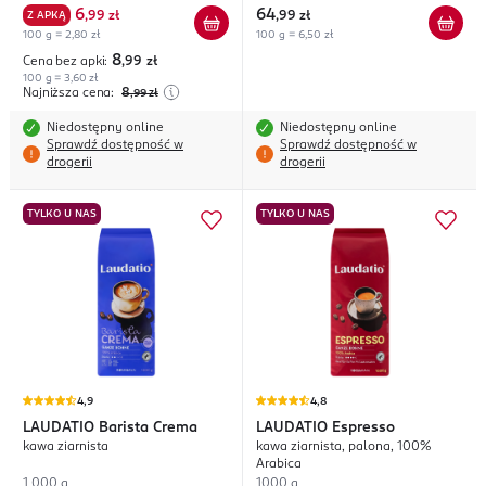
6
64
Z APKĄ
,
99 zł
,
99 zł
100 g = 2,80 zł
100 g = 6,50 zł
8
Cena bez apki:
,99
zł
100 g = 3,60 zł
Najniższa cena:
8
,99
zł
Niedostępny online
Niedostępny online
Sprawdź dostępność w
Sprawdź dostępność w
drogerii
drogerii
TYLKO U NAS
TYLKO U NAS
4,9
4,8
LAUDATIO
Barista Crema
LAUDATIO
Espresso
kawa ziarnista
kawa ziarnista, palona, 100%
Arabica
1 000 g
1000 g