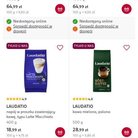
64
64
,
99 zł
,
99 zł
100 g = 6,50 zł
100 g = 6,50 zł
Niedostępny online
Niedostępny online
Sprawdź dostępność w
Sprawdź dostępność w
drogerii
drogerii
TYLKO U NAS
TYLKO U NAS
4,9
4,8
LAUDATIO
LAUDATIO
napój w proszku zawierający
kawa mielona, palona
kawę, typu Latte Macchiato
400 g
500 g
18
28
,
99 zł
,
99 zł
100 g = 4,75 zł
100 g = 5,80 zł