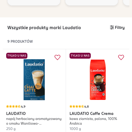
Wszystkie produkty marki Laudatio
Filtry
9
PRODUKTÓW
TYLKO U NAS
TYLKO U NAS
4,9
4,8
LAUDATIO
LAUDATIO
Caffe Crema
napój herbaciany aromatyzowany
kawa ziarnista, palona, 100%
o smaku Waniliowo-
Arabica
Cynamonowym, typu Chai Latte
250 g
1000 g