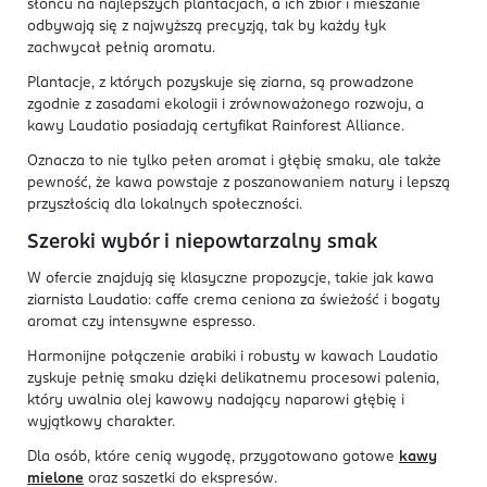
słońcu na najlepszych plantacjach, a ich zbiór i mieszanie
odbywają się z najwyższą precyzją, tak by każdy łyk
zachwycał pełnią aromatu.
Plantacje, z których pozyskuje się ziarna, są prowadzone
zgodnie z zasadami ekologii i zrównoważonego rozwoju, a
kawy Laudatio posiadają certyfikat Rainforest Alliance.
Oznacza to nie tylko pełen aromat i głębię smaku, ale także
pewność, że kawa powstaje z poszanowaniem natury i lepszą
przyszłością dla lokalnych społeczności.
Szeroki wybór i niepowtarzalny smak
W ofercie znajdują się klasyczne propozycje, takie jak kawa
ziarnista Laudatio: caffe crema ceniona za świeżość i bogaty
aromat czy intensywne espresso.
Harmonijne połączenie arabiki i robusty w kawach Laudatio
zyskuje pełnię smaku dzięki delikatnemu procesowi palenia,
który uwalnia olej kawowy nadający naparowi głębię i
wyjątkowy charakter.
Dla osób, które cenią wygodę, przygotowano gotowe
kawy
mielone
oraz saszetki do ekspresów.