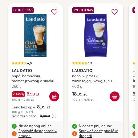
TYLKO U NAS
TYLKO U NAS
TY
4,9
4,9
LAUDATIO
LAUDATIO
LA
napój herbaciany
napój w proszku
kaw
aromatyzowany o smaku
zawierający kawę, typu
10
Waniliowo-Cynamonowym,
Latte Macchiato
250 g
400 g
10
typu Chai Latte
6
18
64
Z APKĄ
,
99 zł
,
99 zł
100 g = 2,80 zł
100 g = 4,75 zł
100
8
Cena bez apki:
,99
zł
100 g = 3,60 zł
Najniższa cena:
8
,99
zł
Niedostępny online
Niedostępny online
Sprawdź dostępność w
Sprawdź dostępność w
drogerii
drogerii