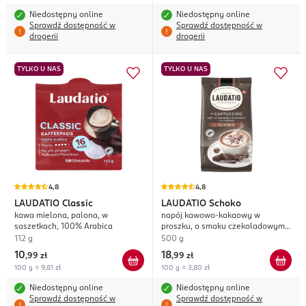
Niedostępny online
Niedostępny online
Sprawdź dostępność w
Sprawdź dostępność w
drogerii
drogerii
TYLKO U NAS
TYLKO U NAS
4,8
4,8
LAUDATIO
Classic
LAUDATIO
Schoko
kawa mielona, palona, w
napój kawowo-kakaowy w
saszetkach, 100% Arabica
proszku, o smaku czekoladowym,
typu Cappuccino
112 g
500 g
10
18
,
99 zł
,
99 zł
100 g = 9,81 zł
100 g = 3,80 zł
Niedostępny online
Niedostępny online
Sprawdź dostępność w
Sprawdź dostępność w