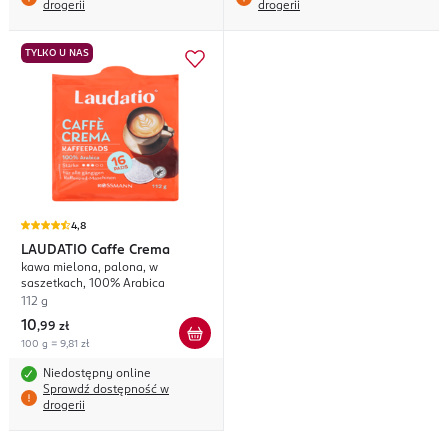
drogerii
drogerii
TYLKO U NAS
4,8
LAUDATIO
Caffe Crema
kawa mielona, palona, w
saszetkach, 100% Arabica
112 g
10
,
99 zł
100 g = 9,81 zł
Niedostępny online
Sprawdź dostępność w
drogerii