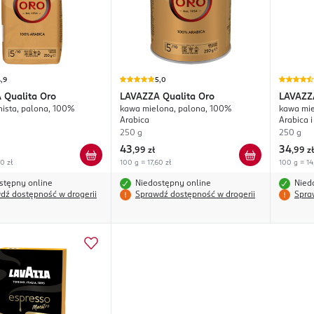
,9
5,0
A
Qualita Oro
LAVAZZA
Qualita Oro
LAVAZZ
nista, palona, 100%
kawa mielona, palona, 100%
kawa mie
Arabica
Arabica 
250 g
250 g
43
34
,
99 zł
,
99 zł
0 zł
100 g = 17,60 zł
100 g = 14
stępny online
Niedostępny online
Nied
dź dostępność w drogerii
Sprawdź dostępność w drogerii
Spra