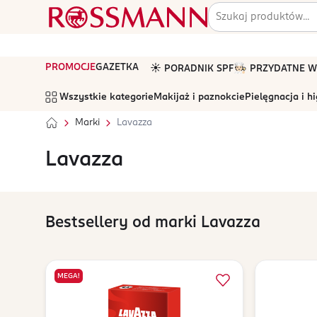
PROMOCJE
GAZETKA
☀️ PORADNIK SPF
🧑🏻‍🍳 PRZYDATNE
Wszystkie kategorie
Makijaż i paznokcie
Pielęgnacja i h
Marki
Lavazza
Lavazza
Bestsellery od marki Lavazza
MEGA!