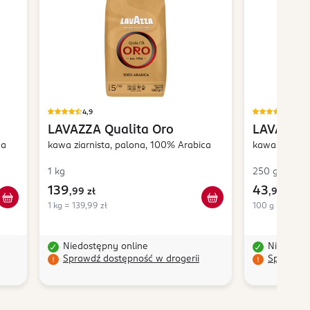
4,9
5,0
LAVAZZA
Qualita Oro
LAVAZZA
ca
kawa ziarnista, palona, 100% Arabica
kawa mielona
1 kg
250 g
139
43
,
99 zł
,
99 zł
1 kg = 139,99 zł
100 g = 17,60 z
Niedostępny online
Niedostę
Sprawdź dostępność w drogerii
Sprawdź 