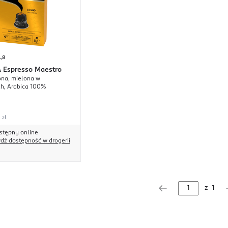
,8
A
Espresso Maestro
na, mielona w
h, Arabica 100%
 zł
stępny online
dź dostępność w drogerii
z
1