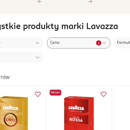
stkie produkty marki Lavazza
e
Cena
Formu
2
KTÓW
MEGA!