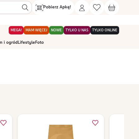
Pobierz Apkę!
MEGA!
MAM WIĘCEJ
NOWE
TYLKO U NAS
TYLKO ONLINE
 i ogród
Lifestyle
Foto