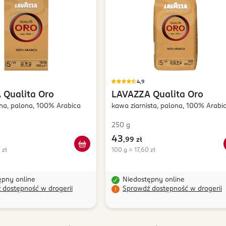
4,9
A
Qualita Oro
LAVAZZA
Qualita Oro
na, palona, 100% Arabica
kawa ziarnista, palona, 100% Arabi
250 g
43
,
99 zł
 zł
100 g = 17,60 zł
ępny online
Niedostępny online
 dostępność w drogerii
Sprawdź dostępność w drogerii