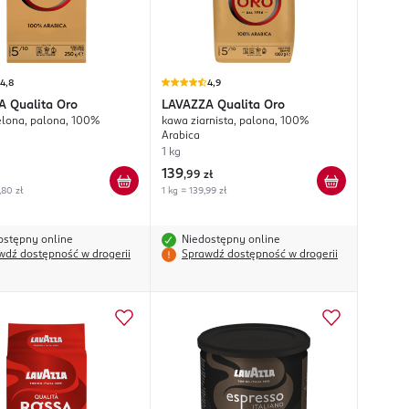
4,8
4,9
A
Qualita Oro
LAVAZZA
Qualita Oro
lona, palona, 100%
kawa ziarnista, palona, 100%
Arabica
1 kg
139
,
99 zł
,80 zł
1 kg = 139,99 zł
ostępny online
Niedostępny online
wdź dostępność w drogerii
Sprawdź dostępność w drogerii