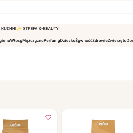
 W KUCHNI
✨ STREFA K-BEAUTY
igiena
Włosy
Mężczyzna
Perfumy
Dziecko
Żywność
Zdrowie
Zwierzęta
Dom