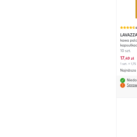
4
LAVAZZ
kawa palo
kapsułkac
10 szt.
17
,
49 zł
1 szt. = 1,75
Najniższa
Niedo
Spraw