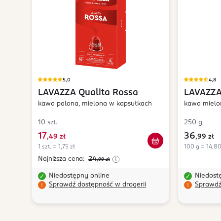
5,0
4,8
LAVAZZA
Qualita Rossa
LAVAZZ
kawa palona, mielona w kapsułkach
kawa mielo
10 szt.
250 g
17
36
,
49 zł
,
99 zł
1 szt. = 1,75 zł
100 g = 14,80
Najniższa cena:
24
,99
zł
Niedostępny online
Niedost
Sprawdź dostępność w drogerii
Sprawdź