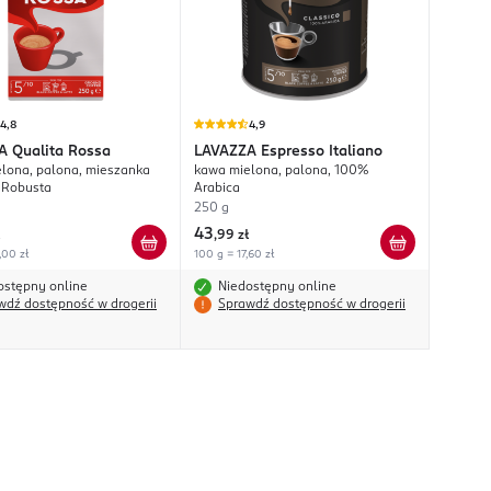
4,8
4,9
A
Qualita Rossa
LAVAZZA
Espresso Italiano
lona, palona, mieszanka
kawa mielona, palona, 100%
i Robusta
Arabica
250 g
43
,
99 zł
,00 zł
100 g = 17,60 zł
ostępny online
Niedostępny online
wdź dostępność w drogerii
Sprawdź dostępność w drogerii