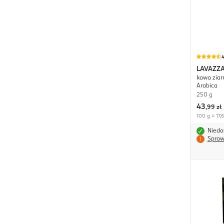
4
LAVAZZ
kawa ziar
Arabica
250 g
43
,
99 zł
100 g = 17,6
Niedo
Spraw