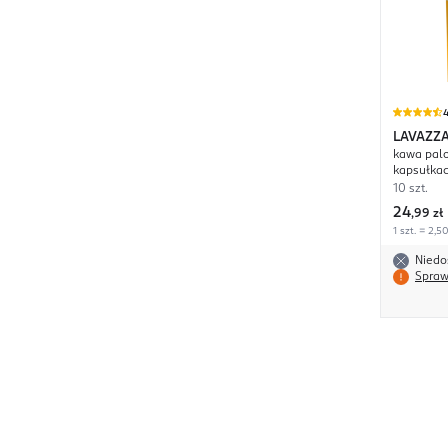
4
LAVAZZ
kawa palo
kapsułkac
10 szt.
24
,
99 zł
1 szt. = 2,50
Niedo
Spraw