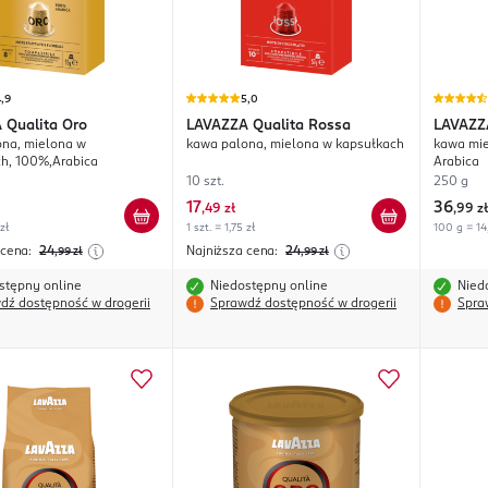
,9
5,0
A
Qualita Oro
LAVAZZA
Qualita Rossa
LAVAZZ
na, mielona w
kawa palona, mielona w kapsułkach
kawa mie
h, 100%,Arabica
Arabica
10 szt.
250 g
17
36
,
49 zł
,
99 zł
 zł
1 szt. = 1,75 zł
100 g = 14
 cena:
24
Najniższa cena:
24
,99
zł
,99
zł
stępny online
Niedostępny online
Nied
dź dostępność w drogerii
Sprawdź dostępność w drogerii
Spra