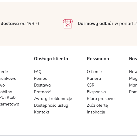
 dostawa
od 199 zł
Darmowy odbiór
w ponad 2
Obsługa klienta
Rossmann
Nas
erię
FAQ
O firmie
No
arunkowa
Pomoc
Kariera
Me
owo
Dostawa
CSR
Mam
mobilna
Płatność
Ekspansja
Pom
L i Klub
Zwroty i reklamacje
Biuro prasowe
nternetowa
Dostępność usług
Złóż ofertę
Kontakt
Inspiracje