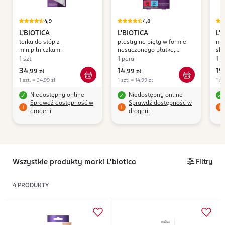
4,9
4,8
L'BIOTICA
L'BIOTICA
L'
tarka do stóp z
plastry na pięty w formie
mas
minipilniczkami
nasączonego płatka,
ska
złuszczające
1 szt.
1 para
1 p
34
14
19
,
99 zł
,
99 zł
,
1 szt. = 34,99 zł
1 szt. = 14,99 zł
1 sz
Niedostępny online
Niedostępny online
Sprawdź dostępność w
Sprawdź dostępność w
drogerii
drogerii
Wszystkie produkty marki L'biotica
Filtry
4
PRODUKTY