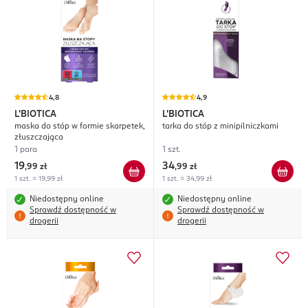
4,8
4,9
L'BIOTICA
L'BIOTICA
maska do stóp w formie skarpetek,
tarka do stóp z minipilniczkami
złuszczająca
1 para
1 szt.
19
34
,
99 zł
,
99 zł
1 szt. = 19,99 zł
1 szt. = 34,99 zł
Niedostępny online
Niedostępny online
Sprawdź dostępność w
Sprawdź dostępność w
drogerii
drogerii