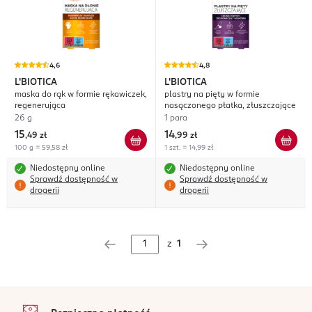
4,6
4,8
L'BIOTICA
L'BIOTICA
maska do rąk w formie rękawiczek,
plastry na pięty w formie
regenerująca
nasączonego płatka, złuszczające
26 g
1 para
15
14
,
49 zł
,
99 zł
100 g = 59,58 zł
1 szt. = 14,99 zł
Niedostępny online
Niedostępny online
Sprawdź dostępność w
Sprawdź dostępność w
drogerii
drogerii
z
1
stopka