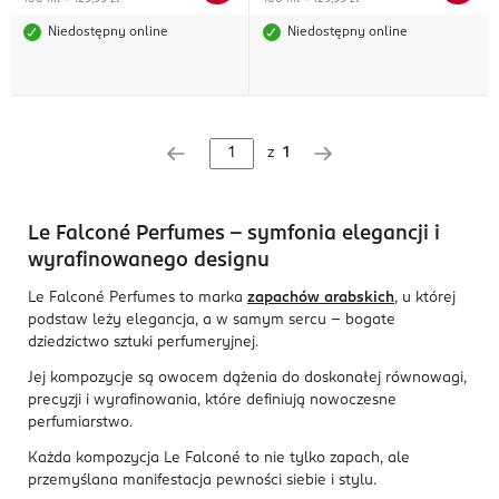
Niedostępny online
Niedostępny online
z
1
Le Falconé Perfumes – symfonia elegancji i
wyrafinowanego designu
Le Falconé Perfumes to marka
zapachów arabskich
, u której
podstaw leży elegancja, a w samym sercu – bogate
dziedzictwo sztuki perfumeryjnej.
Jej kompozycje są owocem dążenia do doskonałej równowagi,
precyzji i wyrafinowania, które definiują nowoczesne
perfumiarstwo.
Każda kompozycja Le Falconé to nie tylko zapach, ale
przemyślana manifestacja pewności siebie i stylu.