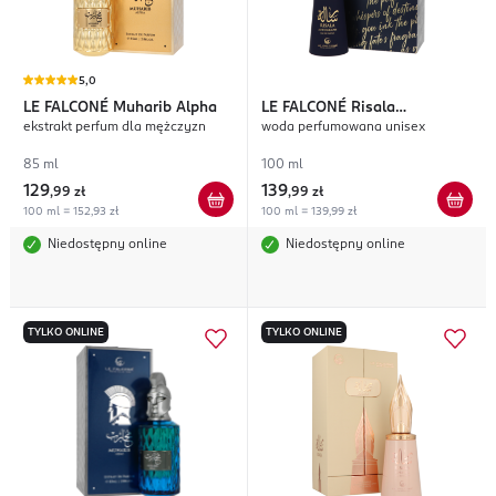
5,0
LE FALCONÉ
Muharib Alpha
LE FALCONÉ
Risala
ekstrakt perfum dla mężczyzn
woda perfumowana unisex
Autograph
85 ml
100 ml
129
139
,
99 zł
,
99 zł
100 ml = 152,93 zł
100 ml = 139,99 zł
Niedostępny online
Niedostępny online
TYLKO ONLINE
TYLKO ONLINE