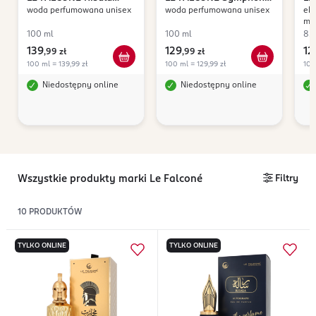
woda perfumowana unisex
woda perfumowana unisex
eks
Autograph
Melody
Al
mę
100 ml
100 ml
85
139
129
12
,
99 zł
,
99 zł
100 ml = 139,99 zł
100 ml = 129,99 zł
100
Niedostępny online
Niedostępny online
Wszystkie produkty marki Le Falconé
Filtry
10
PRODUKTÓW
TYLKO ONLINE
TYLKO ONLINE