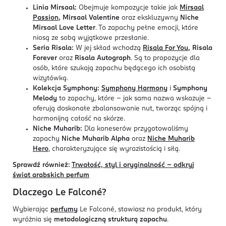
Linia Mirsaal:
Obejmuje kompozycje takie jak
Mirsaal
Passion
, Mirsaal Valentine
oraz ekskluzywny
Niche
Mirsaal Love Letter
. To zapachy pełne emocji, które
niosą ze sobą wyjątkowe przesłanie.
Seria Risala:
W jej skład wchodzą
Risala For You
, Risala
Forever
oraz
Risala Autograph
. Są to propozycje dla
osób, które szukają zapachu będącego ich osobistą
wizytówką.
Kolekcja Symphony:
Symphony Harmony
i
Symphony
Melody
to zapachy, które – jak sama nazwa wskazuje –
oferują doskonałe zbalansowanie nut, tworząc spójną i
harmonijną całość na skórze.
Niche Muharib:
Dla koneserów przygotowaliśmy
zapachy
Niche Muharib Alpha
oraz
Niche Muharib
Hero
, charakteryzujące się wyrazistością i siłą.
Sprawdź również:
Trwałość, styl i oryginalność – odkryj
świat arabskich perfum
Dlaczego Le Falconé?
Wybierając
perfumy
Le Falconé, stawiasz na produkt, który
wyróżnia się
metodologiczną strukturą zapachu
.