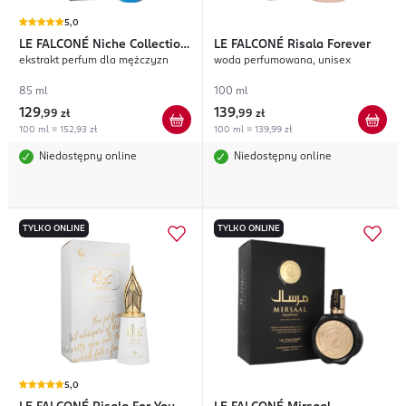
5,0
LE FALCONÉ
Niche Collection
LE FALCONÉ
Risala Forever
ekstrakt perfum dla mężczyzn
woda perfumowana, unisex
Muharib Hero
85 ml
100 ml
129
139
,
99 zł
,
99 zł
100 ml = 152,93 zł
100 ml = 139,99 zł
Niedostępny online
Niedostępny online
TYLKO ONLINE
TYLKO ONLINE
5,0