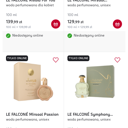
LE FALCONÉ
Risala For You
LE FALCONÉ
Mirsaal
woda perfumowana dla kobiet
woda perfumowana, unisex
Valentine
100 ml
100 ml
139
129
,
99 zł
,
99 zł
100 ml = 139,99 zł
100 ml = 129,99 zł
Niedostępny online
Niedostępny online
TYLKO ONLINE
TYLKO ONLINE
LE FALCONÉ
Mirsaal Passion
LE FALCONÉ
Symphony
woda perfumowana, unisex
woda perfumowana, unisex
Harmony