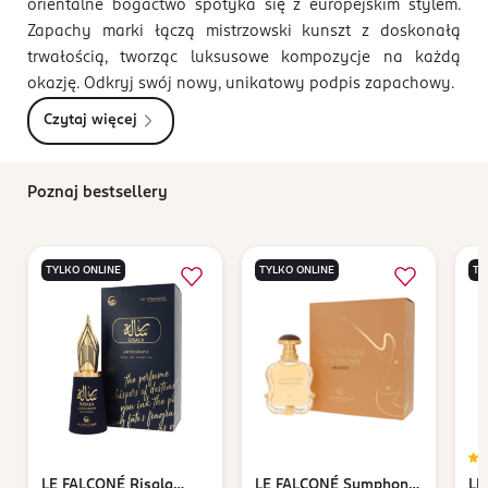
orientalne bogactwo spotyka się z europejskim stylem.
Zapachy marki łączą mistrzowski kunszt z doskonałą
trwałością, tworząc luksusowe kompozycje na każdą
okazję. Odkryj swój nowy, unikatowy podpis zapachowy.
Czytaj więcej
Poznaj bestsellery
TYLKO ONLINE
TYLKO ONLINE
TY
LE FALCONÉ
Risala
LE FALCONÉ
Symphony
LE