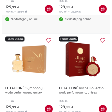
100 ml
100 ml
129
129
,
99 zł
,
99 zł
100 ml = 129,99 zł
100 ml = 129,99 zł
Niedostępny online
Niedostępny online
TYLKO ONLINE
TYLKO ONLINE
LE FALCONÉ
Symphony
LE FALCONÉ
Niche Collection
woda perfumowana unisex
woda perfumowana, unisex
Melody
Mirsaal Love Letter
100 ml
100 ml
129
129
,
99 zł
,
99 zł
100 ml = 129,99 zł
100 ml = 129,99 zł