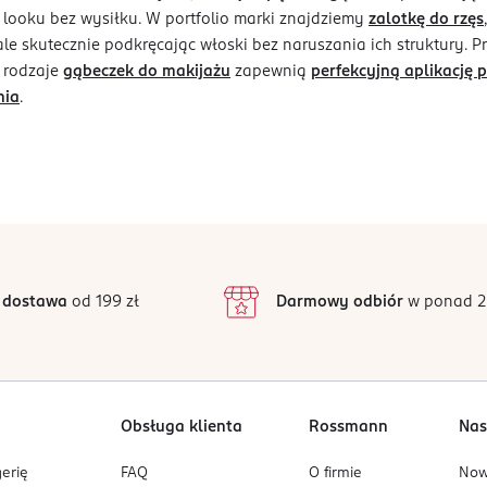
looku bez wysiłku. W portfolio marki znajdziemy
zalotkę do rzęs
 ale skutecznie podkręcając włoski bez naruszania ich struktury. 
 rodzaje
gąbeczek do makijażu
zapewnią
perfekcyjną aplikację 
nia
.
 dostawa
od 199 zł
Darmowy odbiór
w ponad 2
Obsługa klienta
Rossmann
Nas
erię
FAQ
O firmie
No