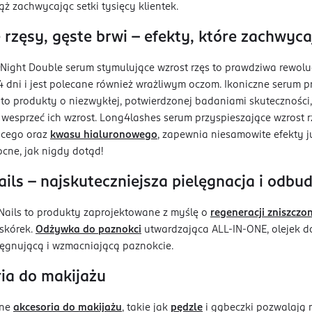
ż zachwycając setki tysięcy klientek.
 rzęsy, gęste brwi - efekty, które zachwyca
ght Double serum stymulujące wzrost rzęs to prawdziwa rewolucj
14 dni i jest polecane również wrażliwym oczom. Ikoniczne serum p
 to produkty o niezwykłej, potwierdzonej badaniami skutecznośc
 wesprzeć ich wzrost. Long4lashes serum przyspieszające wzrost r
cego oraz
kwasu hialuronowego
, zapewnia niesamowite efekty j
ocne, jak nigdy dotąd!
ails - najskuteczniejsza pielęgnacja i odb
 Nails to produkty zaprojektowane z myślę o
regeneracji zniszczo
 skórek.
Odżywka do paznokci
utwardzająca ALL-IN-ONE, olejek do
lęgnującą i wzmacniającą paznokcie.
ia do makijażu
lne
akcesoria do makijażu
, takie jak
pędzle
i gąbeczki pozwalają 