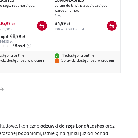
LASHES
LONG4LASHES
o rzęs, regenerująca,
serum do brwi, przyspieszające
wzrost, na noc
3 ml
36
84
,
99 zł
,
99 zł
233,00 zł
100 ml = 2833,00 zł
49
 apki:
,99
zł
666,33 zł
a cena:
49
,99
zł
ostępny online
Niedostępny online
wdź dostępność w drogerii
Sprawdź dostępność w drogerii
 Kultowe, ikoniczne
odżywki do rzęs
Long4Lashes
oraz
erdzonej badaniami, istnieją na rynku już od ponad