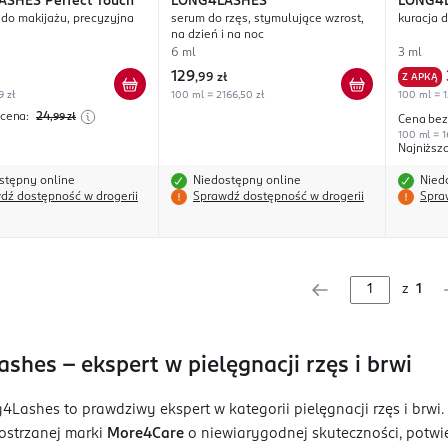
ASHES
Perfect Touch
LONG4LASHES
LONG4
do makijażu, precyzyjna
serum do rzęs, stymulujące wzrost,
kuracja d
na dzień i na noc
6 ml
3 ml
129
,
99 zł
Z APKĄ
9 zł
100 ml = 2166,50 zł
100 ml = 1
 cena:
24
,99
zł
Cena bez
100 ml = 1
Najniższ
stępny online
Niedostępny online
Nied
dź dostępność w drogerii
Sprawdź dostępność w drogerii
Spra
z
1
shes - ekspert w pielęgnacji rzęs i brwi
Lashes to prawdziwy ekspert w kategorii pielęgnacji rzęs i brwi.
ostrzanej marki
More4Care
o niewiarygodnej skuteczności, potwi