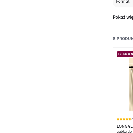
Format
Pokaż wię
8
PRODU
TYLKO U 
4
LONG4L
gąbka do 