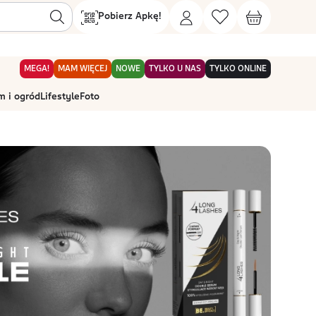
Pobierz Apkę!
MEGA!
MAM WIĘCEJ
NOWE
TYLKO U NAS
TYLKO ONLINE
 i ogród
Lifestyle
Foto