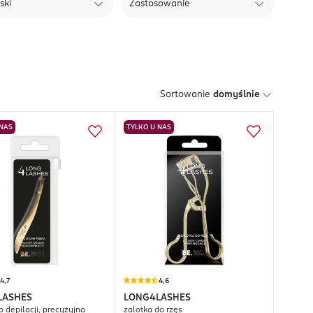
ski
Zastosowanie
Sortowanie
domyślnie
 NAS
TYLKO U NAS
4,7
4,6
LASHES
LONG4LASHES
 depilacji, precyzyjna
zalotka do rzęs