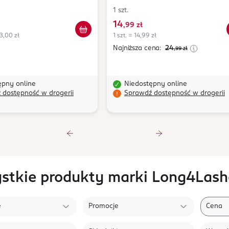
1 szt.
14
,
99 zł
3,00 zł
1 szt. = 14,99 zł
Najniższa cena:
24
,99
zł
ępny online
Niedostępny online
 dostępność w drogerii
Sprawdź dostępność w drogerii
stkie produkty marki Long4Lash
e
Promocje
Cena