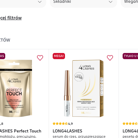
Składniki
Wegań
cej filtrów
KTÓW
NAS
MEGA!
TYLKO U
,8
4,9
ASHES
Perfect Touch
LONG4LASHES
LONG4
makijażu, precyzyjna,
serum do rzęs, przyspieszające
pęseta do