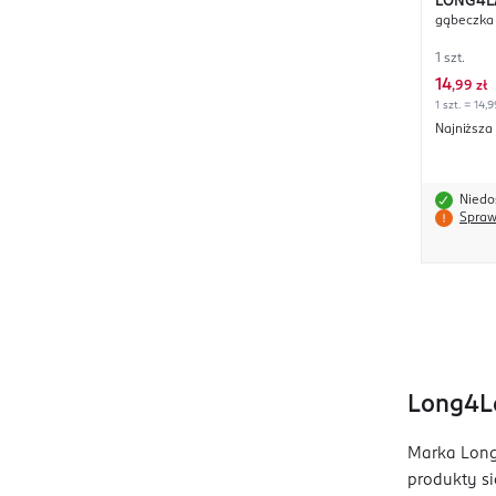
LONG4L
gąbeczka 
1 szt.
14
,
99 zł
1 szt. = 14,9
Najniższa
Niedo
Spraw
Long4La
Marka Long4
produkty si