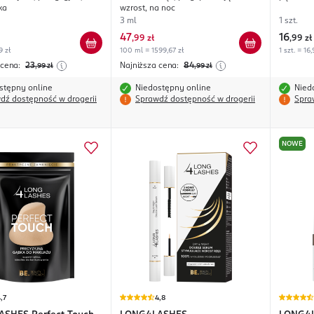
ka
wzrost, na noc
3 ml
1 szt.
47
16
,
99 zł
,
99 zł
9 zł
100 ml = 1599,67 zł
1 szt. = 16,
 cena:
23
Najniższa cena:
84
,99
zł
,99
zł
stępny online
Niedostępny online
Nied
dź dostępność w drogerii
Sprawdź dostępność w drogerii
Spra
NOWE
,7
4,8