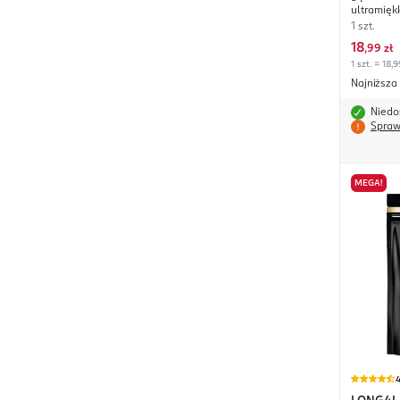
ultramięk
1 szt.
18
,
99 zł
1 szt. = 18,9
Najniższa
Niedo
Spraw
MEGA!
4