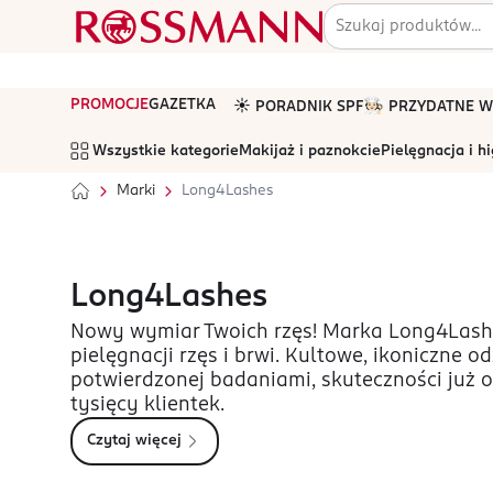
PROMOCJE
GAZETKA
☀️ PORADNIK SPF
🧑🏻‍🍳 PRZYDATNE
Wszystkie kategorie
Makijaż i paznokcie
Pielęgnacja i h
Marki
Long4Lashes
Long4Lashes
Nowy wymiar Twoich rzęs! Marka Long4Lashe
pielęgnacji rzęs i brwi. Kultowe, ikoniczne o
potwierdzonej badaniami, skuteczności już 
tysięcy klientek.
Czytaj więcej