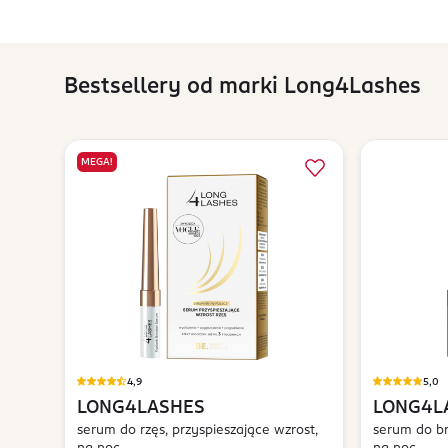
Bestsellery od marki Long4Lashes
MEGA!
4,9
5,0
LONG4LASHES
LONG4L
serum do rzęs, przyspieszające wzrost,
serum do br