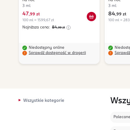
na noc
na noc
3 ml
3 ml
47
84
,
99 zł
,
99 zł
100 ml = 1599,67 zł
100 ml = 283
Najniższa cena:
84
,99
zł
Niedostępny online
Niedost
Sprawdź dostępność w drogerii
Sprawdź
Wszy
Wszystkie kategorie
Polecan