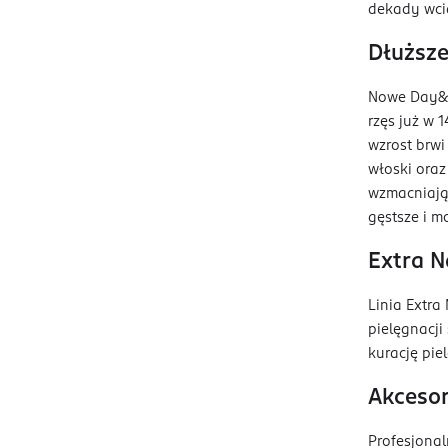
dekady wcią
Dłuższe
Nowe Day&Ni
rzęs już w 
wzrost brwi
włoski oraz
wzmacniają
gęstsze i m
Extra N
Linia Extra
pielęgnacji
kurację pie
Akcesor
Profesjona