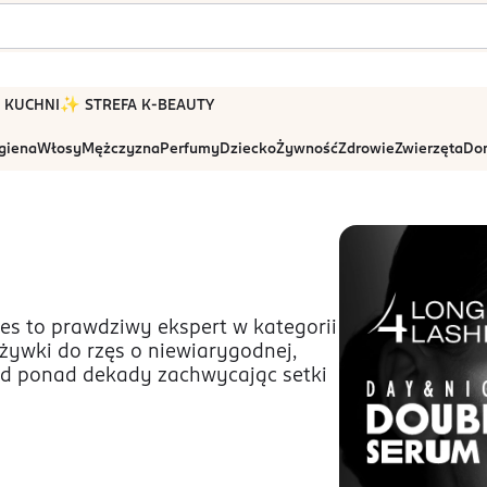
 W KUCHNI
✨ STREFA K-BEAUTY
igiena
Włosy
Mężczyzna
Perfumy
Dziecko
Żywność
Zdrowie
Zwierzęta
Dom
s to prawdziwy ekspert w kategorii
dżywki do rzęs o niewiarygodnej,
od ponad dekady zachwycając setki