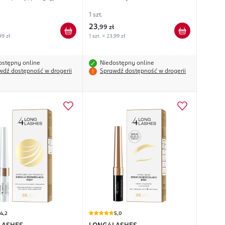
1 szt.
23
,
99 zł
99 zł
1 szt. = 23,99 zł
ostępny online
Niedostępny online
wdź dostępność w drogerii
Sprawdź dostępność w drogerii
4,2
5,0