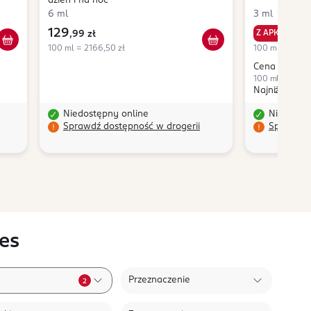
dzień i na noc
6 ml
3 ml
129
36
Z APKĄ
,
99 zł
,
100 ml = 2166,50 zł
100 ml = 1233,
Cena bez apki
100 ml = 1666,
Najniższa ce
Niedostępny online
Niedostę
Sprawdź dostępność w drogerii
Sprawdź 
es
Przeznaczenie
2