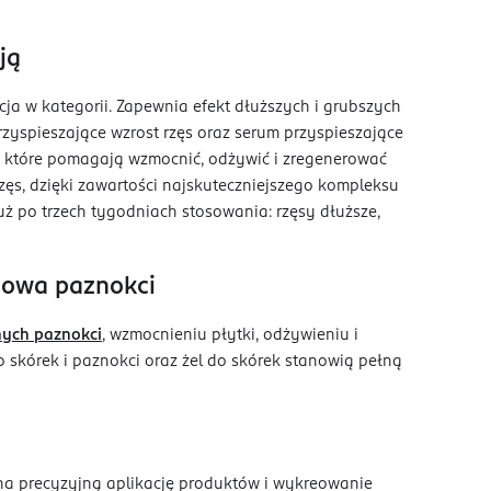
ją
a w kategorii. Zapewnia efekt dłuższych i grubszych
rzyspieszające wzrost rzęs oraz serum przyspieszające
i, które pomagają wzmocnić, odżywić i zregenerować
zęs, dzięki zawartości najskuteczniejszego kompleksu
uż po trzech tygodniach stosowania: rzęsy dłuższe,
udowa paznokci
nych paznokci
, wzmocnieniu płytki, odżywieniu i
 skórek i paznokci oraz żel do skórek stanowią pełną
na precyzyjną aplikację produktów i wykreowanie