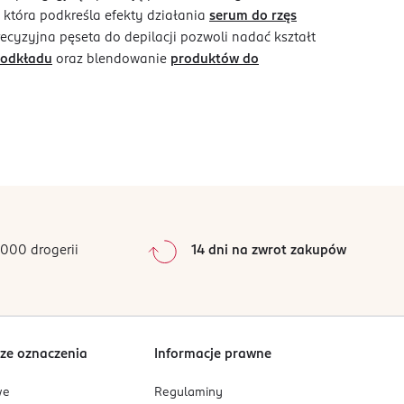
, która podkreśla efekty działania
serum do rzęs
Precyzyjna pęseta do depilacji pozwoli nadać kształt
podkładu
oraz blendowanie
produktów do
000 drogerii
14 dni na zwrot zakupów
ze oznaczenia
Informacje prawne
we
Regulaminy