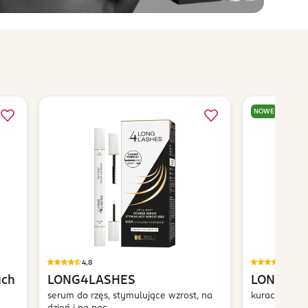
NOWE
4,8
4,2
uch
LONG4LASHES
LONG4LA
serum do rzęs, stymulujące wzrost, na
kuracja do rz