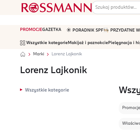
PROMOCJE
GAZETKA
☀️ PORADNIK SPF
🧑🏻‍🍳 PRZYDATNE
Wszystkie kategorie
Makijaż i paznokcie
Pielęgnacja i h
Marki
Lorenz Lajkonik
Lorenz Lajkonik
Wszy
Wszystkie kategorie
Promocj
Właściwo