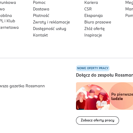
arunkowa
Pomoc
Kariera
Me
owo
Dostawa
CSR
Mam
mobilna
Płatność
Ekspansja
Pom
L i Klub
Zwroty i reklamacje
Biuro prasowe
nternetowa
Dostępność usług
Złóż ofertę
Kontakt
Inspiracje
NOWE OFERTY PRACY
a
Dołącz do zespołu Rossma
Zobacz oferty pracy