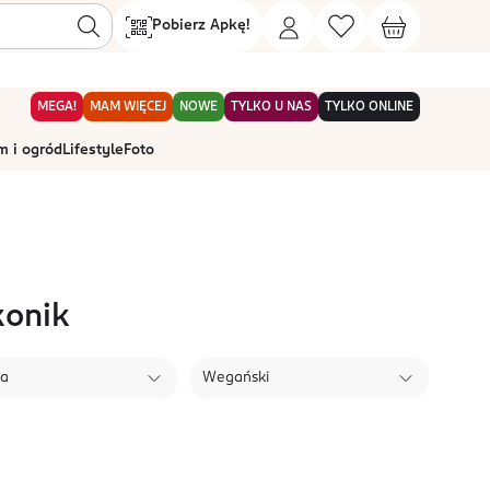
Pobierz Apkę!
MEGA!
MAM WIĘCEJ
NOWE
TYLKO U NAS
TYLKO ONLINE
 i ogród
Lifestyle
Foto
konik
ła
Wegański