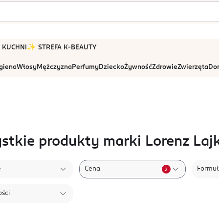
 W KUCHNI
✨ STREFA K-BEAUTY
igiena
Włosy
Mężczyzna
Perfumy
Dziecko
Żywność
Zdrowie
Zwierzęta
Dom
stkie produkty marki Lorenz Laj
e
Cena
Formu
2
ści