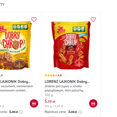
TY
,9
4,8
 LAJKONIK
Dobry
LORENZ LAJKONIK
Dobry
z sezamem, siemieniem
drobne pieczywo o smaku
Chrup
 nasionami szałwii
paprykowym, mini paluchy
iej
100 g
5
,
39 zł
9 zł
100 g = 5,39 zł
 cena:
5
Najniższa cena:
5
,99
zł
,99
zł