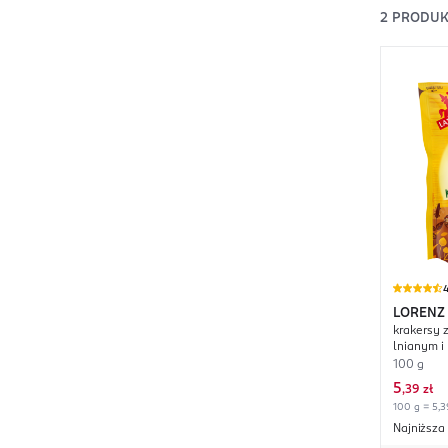
2
PRODUK
4
LORENZ
krakersy 
Chrup
lnianym i
hiszpańsk
100 g
5
,
39 zł
100 g = 5,3
Najniższa