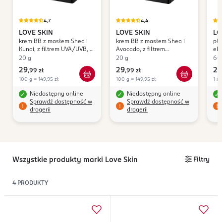
4,7
4,4
LOVE SKIN
LOVE SKIN
LO
krem BB z masłem Shea i
krem BB z masłem Shea i
pła
Kunai, z filtrem UVA/UVB, nr
Avocado, z filtrem
eks
25
UVA/UVB, nr 25
hy
20 g
20 g
60 
29
29
29
,
99 zł
,
99 zł
100 g = 149,95 zł
100 g = 149,95 zł
1 sz
Niedostępny online
Niedostępny online
Sprawdź dostępność w
Sprawdź dostępność w
drogerii
drogerii
Wszystkie produkty marki Love Skin
Filtry
4
PRODUKTY