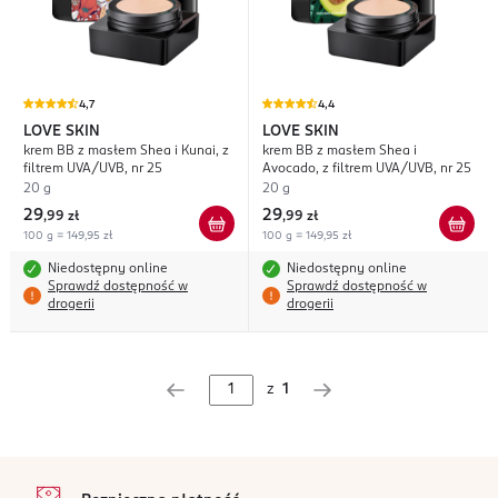
4,7
4,4
LOVE SKIN
LOVE SKIN
krem BB z masłem Shea i Kunai, z
krem BB z masłem Shea i
filtrem UVA/UVB, nr 25
Avocado, z filtrem UVA/UVB, nr 25
20 g
20 g
29
29
,
99 zł
,
99 zł
100 g = 149,95 zł
100 g = 149,95 zł
Niedostępny online
Niedostępny online
Sprawdź dostępność w
Sprawdź dostępność w
drogerii
drogerii
z
1
stopka