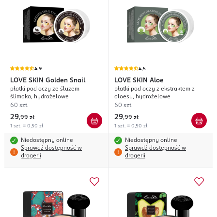
4,9
4,5
LOVE SKIN
Golden Snail
LOVE SKIN
Aloe
płatki pod oczy ze śluzem
płatki pod oczy z ekstraktem z
ślimaka, hydrożelowe
aloesu, hydrożelowe
60 szt.
60 szt.
29
29
,
99 zł
,
99 zł
1 szt. = 0,50 zł
1 szt. = 0,50 zł
Niedostępny online
Niedostępny online
Sprawdź dostępność w
Sprawdź dostępność w
drogerii
drogerii