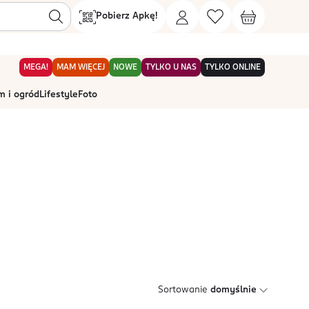
Pobierz Apkę!
MEGA!
MAM WIĘCEJ
NOWE
TYLKO U NAS
TYLKO ONLINE
 i ogród
Lifestyle
Foto
Sortowanie
domyślnie