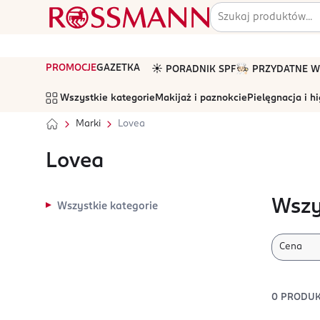
PROMOCJE
GAZETKA
☀️ PORADNIK SPF
🧑🏻‍🍳 PRZYDATNE
Wszystkie kategorie
Makijaż i paznokcie
Pielęgnacja i h
Marki
Lovea
Lovea
Wszy
Wszystkie kategorie
Cena
0
PRODU