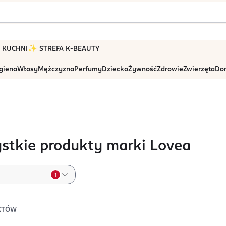
 W KUCHNI
✨ STREFA K-BEAUTY
igiena
Włosy
Mężczyzna
Perfumy
Dziecko
Żywność
Zdrowie
Zwierzęta
Dom
stkie produkty marki Lovea
1
KTÓW