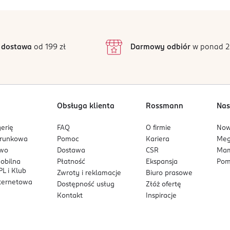
 dostawa
od 199 zł
Darmowy odbiór
w ponad 2
Obsługa klienta
Rossmann
Nas
erię
FAQ
O firmie
No
arunkowa
Pomoc
Kariera
Me
owo
Dostawa
CSR
Mam
mobilna
Płatność
Ekspansja
Pom
L i Klub
Zwroty i reklamacje
Biuro prasowe
nternetowa
Dostępność usług
Złóż ofertę
Kontakt
Inspiracje