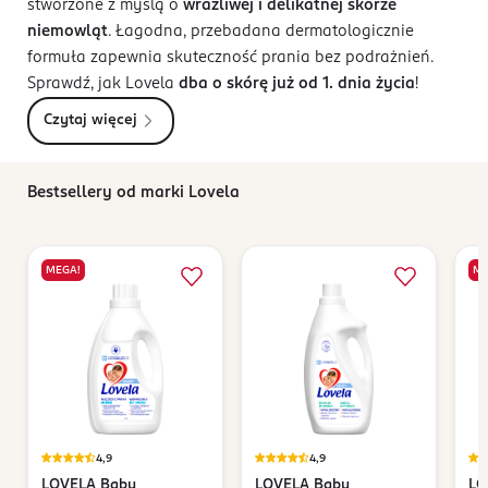
stworzone z myślą o
wrażliwej i delikatnej skórze
niemowląt
. Łagodna, przebadana dermatologicznie
formuła zapewnia skuteczność prania bez podrażnień.
Sprawdź, jak Lovela
dba o
skórę już od 1. dnia życia
!
Czytaj więcej
Bestsellery od marki Lovela
MEGA!
ME
4,9
4,9
LOVELA
Baby
LOVELA
Baby
LO