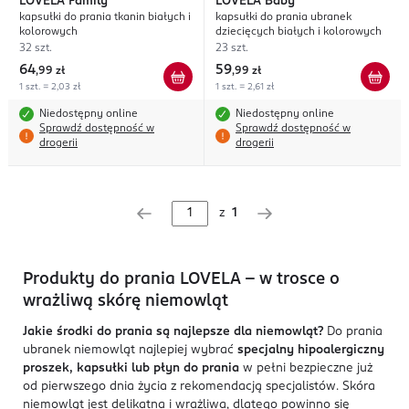
LOVELA
Family
LOVELA
Baby
kapsułki do prania tkanin białych i
kapsułki do prania ubranek
kolorowych
dziecięcych białych i kolorowych
32 szt.
23 szt.
64
59
,
99 zł
,
99 zł
1 szt. = 2,03 zł
1 szt. = 2,61 zł
Niedostępny online
Niedostępny online
Sprawdź dostępność w
Sprawdź dostępność w
drogerii
drogerii
z
1
Produkty do prania LOVELA – w trosce o
wrażliwą skórę niemowląt
Jakie środki do prania są najlepsze dla niemowląt?
Do prania
ubranek niemowląt najlepiej wybrać
specjalny hipoalergiczny
proszek, kapsułki lub płyn do prania
w pełni bezpieczne już
od pierwszego dnia życia z rekomendacją specjalistów. Skóra
niemowląt jest delikatna i wrażliwa, dlatego powinno się