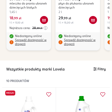
mleczko do prania ubranek
płyn do płukania ubranek
od
dziecięcych białych
dziecięcych
dzi
1,45 l
2 l
1 l
18
29
19
,
99 zł
,
99 zł
,
1 l = 13,10 zł
1 l = 15,00 zł
1 l 
Najniższa cena:
28
Naj
,99
zł
Niedostępny online
Niedostępny online
Sprawdź dostępność w
Sprawdź dostępność w
drogerii
drogerii
Wszystkie produkty marki Lovela
Filtry
10
PRODUKTÓW
MEGA!