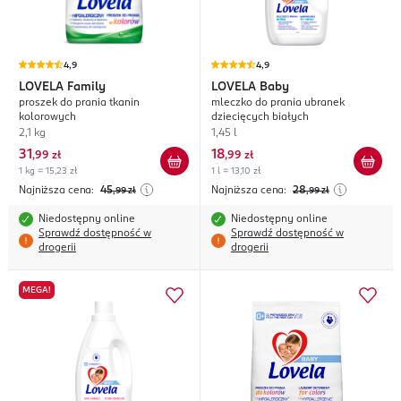
4,9
4,9
LOVELA
Family
LOVELA
Baby
proszek do prania tkanin
mleczko do prania ubranek
kolorowych
dziecięcych białych
2,1 kg
1,45 l
31
18
,
99 zł
,
99 zł
1 kg = 15,23 zł
1 l = 13,10 zł
Najniższa cena:
45
Najniższa cena:
28
,99
zł
,99
zł
Niedostępny online
Niedostępny online
Sprawdź dostępność w
Sprawdź dostępność w
drogerii
drogerii
MEGA!