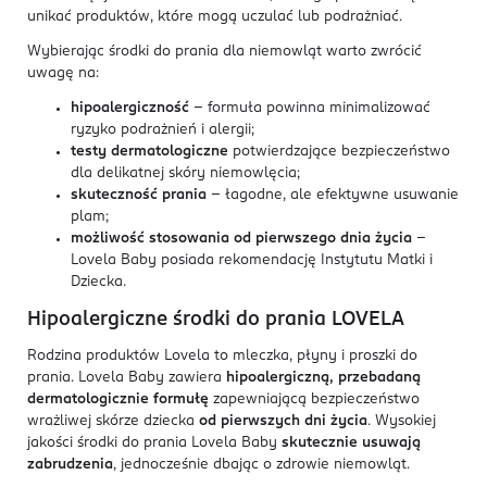
unikać produktów, które mogą uczulać lub podrażniać.
Wybierając środki do prania dla niemowląt warto zwrócić
uwagę na:
hipoalergiczność
– formuła powinna minimalizować
ryzyko podrażnień i alergii;
testy dermatologiczne
potwierdzające bezpieczeństwo
dla delikatnej skóry niemowlęcia;
skuteczność prania
– łagodne, ale efektywne usuwanie
plam;
możliwość stosowania od pierwszego dnia życia
–
Lovela Baby posiada rekomendację Instytutu Matki i
Dziecka.
Hipoalergiczne środki do prania LOVELA
Rodzina produktów Lovela to mleczka, płyny i proszki do
prania. Lovela Baby zawiera
hipoalergiczną, przebadaną
dermatologicznie formułę
zapewniającą bezpieczeństwo
wrażliwej skórze dziecka
od pierwszych dni życia
. Wysokiej
jakości środki do prania Lovela Baby
skutecznie usuwają
zabrudzenia
, jednocześnie dbając o zdrowie niemowląt.