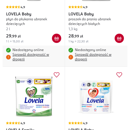
4,9
4,9
LOVELA
Baby
LOVELA
Baby
płyn do płukania ubranek
proszek do prania ubranek
dziecięcych
dziecięcych białych
2 l
1,3 kg
29
28
,
99 zł
,
99 zł
1 l = 15,00 zł
1 kg = 22,30 zł
Niedostępny online
Niedostępny online
Sprawdź dostępność w
Sprawdź dostępność w
drogerii
drogerii
4,9
4,9