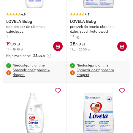
4,9
4,9
LOVELA
Baby
LOVELA
Baby
odplamiacz do ubranek
proszek do prania ubranek
dziecięcych
dziecięcych kolorowych
1 l
1,3 kg
19
28
,
99 zł
,
99 zł
1 l = 19,99 zł
1 kg = 22,30 zł
Najniższa cena:
28
,99
zł
Niedostępny online
Niedostępny online
Sprawdź dostępność w
Sprawdź dostępność w
drogerii
drogerii