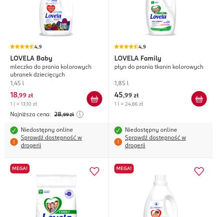
4,9
4,9
LOVELA
Baby
LOVELA
Family
mleczko do prania kolorowych
płyn do prania tkanin kolorowych
ubranek dziecięcych
1,45 l
1,85 l
18
45
,
99 zł
,
99 zł
1 l = 13,10 zł
1 l = 24,86 zł
Najniższa cena:
28
,99
zł
Niedostępny online
Niedostępny online
Sprawdź dostępność w
Sprawdź dostępność w
drogerii
drogerii
MEGA!
MEGA!