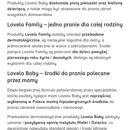
Produkty Lovela Baby
doskonale piorą pieluszki oraz bieliznę
dziecięcą
, a także mogą być stosowane do prania ubrań
wszystkich domowników.
Lovela Family – jedno pranie dla całej rodziny
Produkty
Lovela Family
zostały również
przebadane
dermatologicznie
, są niezwykle łagodne dla skóry, a
jednocześnie skuteczne w walce z zabrudzeniami. Środki
piorące Lovela Family są polecane
dla dzieci powyżej
pierwszego roku życia i dorosłych
, dlatego są idealnym
wyborem dla całej rodziny.
Lovela Baby - środki do prania polecane
przez mamy
Dzięki bezpiecznej formule potwierdzonej przez specjalistów,
której zaufały tysiące mam Lovela Baby jest
najczęściej
wybieraną w Polsce marką
hipoalergicznych środków
do
prania ubranek noworodków i niemowląt.
Przebadane dermatologicznie produkty
Lovela Baby
zdobyły
uznanie i
pozytywną opinię Instytutu Matki i Dziecka
, co
gwarantuje najwyższy standard jakości i troski zdrowie